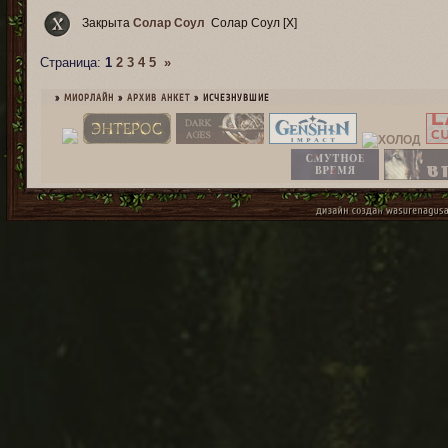
Закрыта
Солар Соул
Солар Соул [X]
Страница:
1
2
3
4
5
»
»
МИОРЛАЙН
»
­АРХИВ АНКЕТ
»
ИСЧЕЗНУВШИЕ