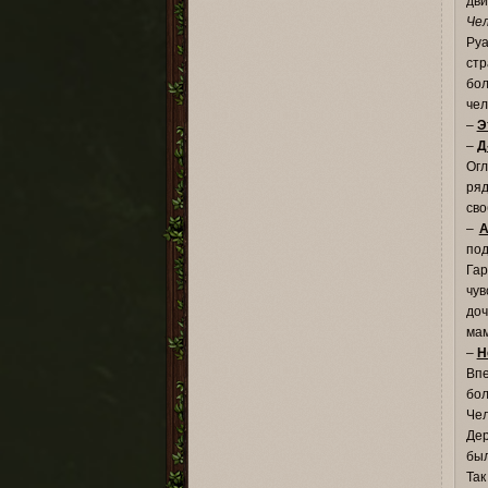
дви
Чел
Руа
стр
бол
чел
–
Э
–
Д
Огл
ряд
сво
–
А
под
Гар
чув
доч
мам
–
Н
Впе
бол
Чел
Дер
был
Так