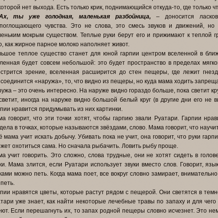
которой нет выхода. Есть только крик, поднимающийся откуда-то, где только ч
Ах, ты уже голодная, маленькая разбойница,
– доносится ласков
поглощающего чувства. Это не слова, это смесь звуков и движений, н
еньким мокрым существом. Теплые руки берут его и прижимают к теплой гр
о, как жирное парное молоко наполняет живот.
ьшое теплое существо станет для юной гарпии центром вселенной в ближ
ленная будет совсем небольшой: это будет пространство в пределах мягког
стрится зрение, вселенная расширится до стен пещеры, где лежит гнезд
соединится «наружа», то, что видно из пещеры, но куда мама ходить запрещ
ужа – это очень интересно. На наруже видно гораздо больше, пока светит кру
светит, иногда на наруже видно большой белый круг (в другие дни его не в
пии нравится придумывать из них картинки.
а говорит, что эти точки хотят, чтобы гарпию звали Руатари. Гарпии нрав
дела в точках, которые называются звёздами, слово. Мама говорит, что научи
 мама учит искать добычу. Убивать пока не учит, она говорит, что руки гарп
жет охотиться сама. Но сначала рыбачить. Ловить рыбу проще.
а учит говорить. Это сложно, слова трудные, они не хотят сидеть в голо
ки. Мама злится, если Руатари использует звуки вместо слов. Говорит, язы
ками можно петь. Когда мама поет, все вокруг словно замирает, внимательн
 петь.
пии нравятся цветы, которые растут рядом с пещерой. Они светятся в темно
тари уже знает, как найти некоторые лечебные травы по запаху и для чего
ют. Если перешагнуть их, то запах родной пещеры словно исчезнет. Это нем