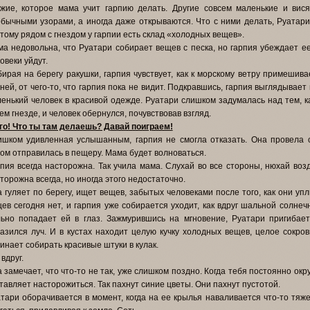
жие, которое мама учит гарпию делать. Другие совсем маленькие и вис
бычными узорами, а иногда даже открываются. Что с ними делать, Руатари
тому рядом с гнездом у гарпии есть склад «холодных вещев».
а недовольна, что Руатари собирает вещев с песка, но гарпия убеждает ее,
овеки уйдут.
ирая на берегу ракушки, гарпия чувствует, как к морскому ветру примешива
ней, от чего-то, что гарпия пока не видит. Подкравшись, гарпия выглядывает
енький человек в красивой одежде. Руатари слишком задумалась над тем, 
ем гнезде, и человек обернулся, почувствовав взгляд.
го! Что ты там делаешь? Давай поиграем!
шком удивленная услышанным, гарпия не смогла отказать. Она провела с
ом отправилась в пещеру. Мама будет волноваться.
пия всегда насторожна. Так учила мама. Слухай во все стороны, нюхай во
торожна всегда, но иногда этого недостаточно.
 гуляет по берегу, ищет вещев, забытых человеками после того, как они уп
ев сегодня нет, и гарпия уже собирается уходит, как вдруг шальной солнеч
ьно попадает ей в глаз. Зажмурившись на мгновение, Руатари пригибает
азился луч. И в кустах находит целую кучку холодных вещев, целое сокро
инает собирать красивые штуки в кулак.
 вдруг.
 замечает, что что-то не так, уже слишком поздно. Когда тебя постоянно ок
тавляет насторожиться. Так пахнут синие цветы. Они пахнут пустотой.
тари оборачивается в момент, когда на ее крылья наваливается что-то тяже