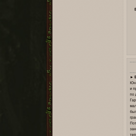
►
Юна
и п
по 
Гар
мал
был
гра
Пот
зан
теп