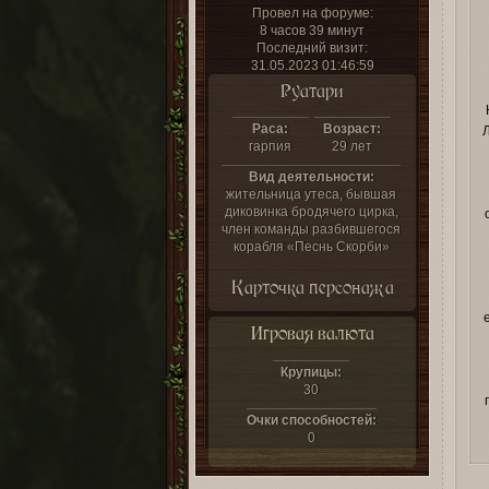
Провел на форуме:
8 часов 39 минут
Последний визит:
31.05.2023 01:46:59
Руатари
Раса:
Возраст:
гарпия
29 лет
Вид деятельности:
жительница утеса, бывшая
диковинка бродячего цирка,
член команды разбившегося
корабля «Песнь Скорби»
Карточка персонажа
Игровая валюта
Крупицы:
30
Очки способностей:
0