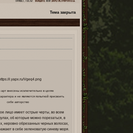
ПРИВЕТ, ГОСТЬ!
ВОЙДИТЕ
ИЛИ
ЗАРЕГИСТРИРУЙТЕСЬ
.
Тема закрыта
1
 арт внесены исключительно в целях
арактера и не являются попыткой присвоить
себе авторство
е лицо имеет острые черты, во всем
улах, об которые можно порезаться, в
ых, неровно обрезанных черных волосах,
ажают в себе зеленоватую синеву моря.