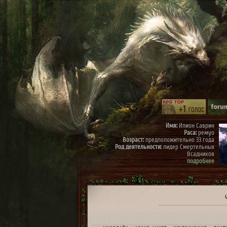
Имя:
Илион Саврин
Раса:
ремуо
Возраст:
предположительно 33 года
Род деятельности:
лидер Смертельных
Всадников
подробнее
Имя:
Тэрис
Раса:
ремуо
Возраст:
предположительно 30 лет
Род деятельности:
член Смертельных
Всадников, правая рука Илиона
подробнее