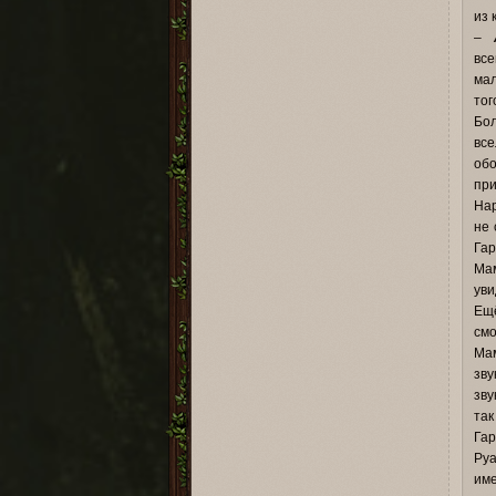
из 
–
все
мал
тог
Бол
все
обо
при
Нар
не 
Гар
Мам
уви
Ещё
смо
Мам
зву
зву
так
Гар
Руа
име