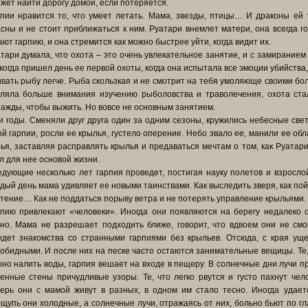
жет найти дорогу домой, если потеряется.
пии нравится то, что умеет летать. Мама, звезды, птицы… И драконы ей т
сны и не стоит приближаться к ним. Руатари внемлет матери, она всегда 
ают гарпию, и она стремится как можно быстрее уйти, когда видит их.
тари думала, что охота – это очень увлекательное занятие, и с замиранием
когда пришел день ее первой охоты, когда она испытала все эмоции убийства, 
вать рыбу легче. Рыба скользкая и не смотрит на тебя умоляюще своими бо
ляла больше внимания изучению рыболовства и траволечения, охота стал
ажды, чтобы выжить. Но вовсе не основным занятием.
 годы. Сменяли друг друга один за одним сезоны, кружились небесные све
й гарпии, росли ее крылья, густело оперение. Небо звало ее, манили ее обл
ья, заставляя расправлять крылья и предаваться мечтам о том, как Руатари 
л для нее основой жизни.
дующие несколько лет гарпия проведет, постигая науку полетов и взросло
дый день мама удивляет ее новыми таинствами. Как выследить зверя, как по
тение… Как не поддаться порыву ветра и не потерять управление крыльями.
пию привлекают «человеки». Иногда они появляются на берегу недалеко от
но. Мама не разрешает подходить ближе, говорит, что вдвоем они не смо
дет знакомства со странными гарпиями без крыльев. Отсюда, с края уще
обидными. И после них на песке часто остаются занимательные вещицы. Те,
но налить воды, гарпия вешает на входе в пещеру. В солнечные дни лучи п
енные стены причудливые узоры. Те, что легко рвутся и густо пахнут чел
ерь они с мамой живут в разных, в одном им стало тесно. Иногда удае
щупь они холодные, а солнечные лучи, отражаясь от них, больно бьют по гл