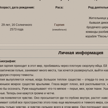
Возраст, дата рождения:
Раса:
Род деятельн
Жительница у
бывшая дико
29 лет, 16 Солнечного
Гарпия
бродячего цирк
2573 года
(кликабельно)
команды разби
корабля "Песнь 
Личная информация
Биография:
я гарпия приходит в этот мир, пробиваясь через плотную скорлупу яйца. Ей 
рактически голые, занимают много места, так хочется развернуться, выйти нав
другую сторону темноты.
пия вылупляется ночью, когда большое теплое существо – откуда-то она зн
енькое мокрое существо крыльями. Глаза видят плохо, всё расплывается, 
о бы осознать. Руки нащупывают что-то мягкое – перья, мех, куски ткани. Уш
нью. Теперь они кажутся громче и четче.
ом появляется чувство. Оно просыпается где-то глубоко внутри, растет нав
имает собой все пространство этого пока еще маленького и темного мира, с
ерь только чувство, и чувство сильнее всего в этом мире. Оно поглощает юну