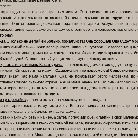
гаться, придавливая к земле. Сеть.
овеки.
тари видит человека со странным лицом. Оно похоже на лицо гарпии, но
анный. И этот человек не пахнет. За ним, подальше, стоят другие челов
ьшие. Они стараются держаться подальше от гарпии. Безумно шипя, стар
овеков, гарпия вдруг замечает рядом со странноротым человеком маленькую ч
то она?
-да… Только не делай ей больно, пожалуйста! Она хорошая! Она будет мо
ушительный птичий крик перекрывает шипение Руатари. Создавая мощные 
ом садится мама, крича на человеков орлом. Люди сзади закрывают свои 
бодной рукой. Странноротый уводит маленькую человеку за спину.
х, так это детеныш. Какая удача,
– человек поднимает холодную вещу на
нимают. Он смотрит на маму. –
Сдавайся, и я не наврежу ей! Сопротивлени
пия знает, как мама напугана. Она не показывает этого человекам, но 
ствовала такого сильного страха. А еще мама очень зла. Но она беспомощно
ь, и перестает щетиниться. Человеки перестают держаться за рот, но вещи н
ы, когда она начинает подходить.
е тр-р-рогай ее,
– почти рычит она человеку, но не нападает.
рвые гарпия видела маму такой злой. Впервые видела ее такой расстроенно
ьше никогда не улыбалась по-настоящему…
овеки накинули сеть и на нее, а затем погрузили обеих гарпий в свой малень
жали их закрытыми в какой-то темной пещере, пахнущей сыростью и крысами
 закрыт, они набросали мертвых синих цветов. Они больше не светились, но в
 они попали в плен. Мама никогда не говорила с гарпией о том дне. Никогда не