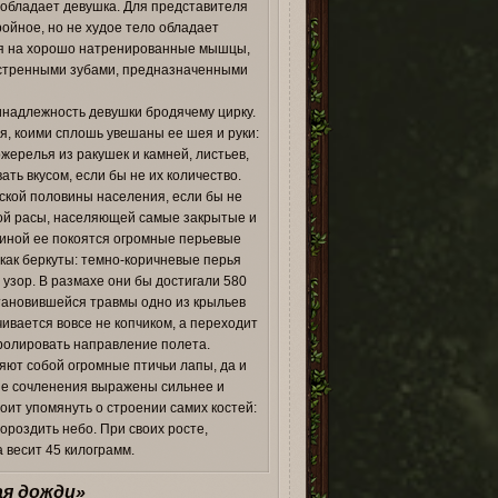
 обладает девушка. Для представителя
ройное, но не худое тело обладает
ря на хорошо натренированные мышцы,
аостренными зубами, предназначенными
инадлежность девушки бродячему цирку.
я, коими сплошь увешаны ее шея и руки:
жерелья из ракушек и камней, листьев,
ть вкусом, если бы не их количество.
ской половины населения, если бы не
ной расы, населяющей самые закрытые и
спиной ее покоятся огромные перьевые
 как беркуты: темно-коричневые перья
узор. В размахе они бы достигали 580
становившейся травмы одно из крыльев
чивается вовсе не копчиком, а переходит
ролировать направление полета.
ляют собой огромные птичьи лапы, да и
ые сочленения выражены сильнее и
ит упомянуть о строении самих костей:
 бороздить небо. При своих росте,
 весит 45 килограмм.
я дожди»