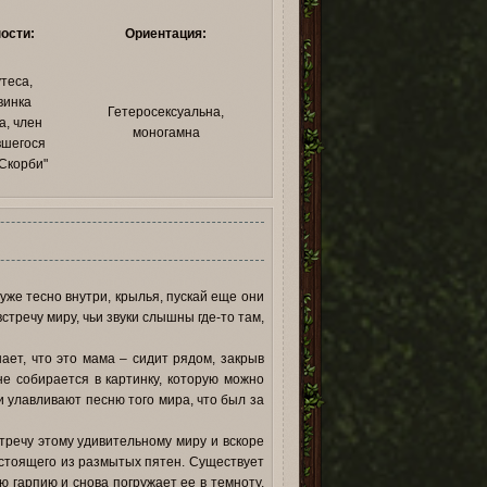
ости:
Ориентация:
теса,
винка
Гетеросексуальна,
а, член
моногамна
вшегося
Скорби"
уже тесно внутри, крылья, пускай еще они
стречу миру, чьи звуки слышны где-то там,
ает, что это мама – сидит рядом, закрыв
не собирается в картинку, которую можно
и улавливают песню того мира, что был за
стречу этому удивительному миру и вскоре
остоящего из размытых пятен. Существует
ю гарпию и снова погружает ее в темноту,