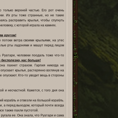
 только верхней частью. Его рот очень
еки. Их рты тоже странные, но не такие
аясь расправить крылья, чтобы спугнуть
еловеку, с которой играла на камнях.
им другом!
потоки ветра своими крыльями, на утес
белые рты ладонями и машут перед лицом
 Руатари, человеки поодаль тоже что-то
е бесполезно, нас больше!
она пахнет страхом. Гарпия никогда не
 опускает крылья, растерянно взглянув на
е опускают. Кто-то уводит вещь в стороны
й и несчастной. Кажется, с того дня она
кий корабль и отвезли на большой корабль.
, а перед выходом, который почти всегда
се также пахли пустотой.
 ругала ее. Она знала, что Руатари и сама