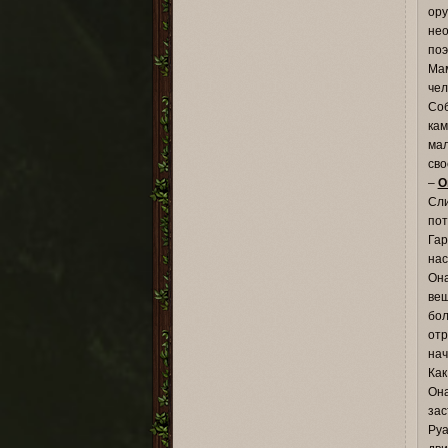
ору
нео
поэ
Мам
чел
Соб
кам
мал
сво
–
О
Сли
пот
Гар
нас
Она
вещ
бол
отр
нач
Как
Она
зас
Руа