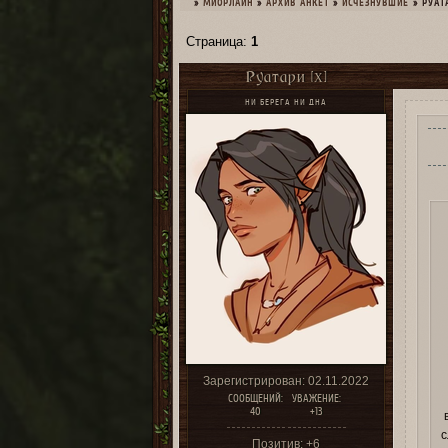
»
МИОРЛАЙН
»
­АРХИВ АНКЕТ
»
ИСЧЕЗНУВШИЕ
»
РУАТ
Страница:
1
Руатари [X]
НИ БЕРЕГА НИ ДНА
Зарегистрирован
: 02.11.2022
СООБЩЕНИЙ:
УВАЖЕНИЕ:
40
+13
с
Позитив:
+6