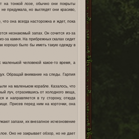
ят на тонкой лозе, обычно они покрыты
 не придумала, но выглядят они красиво,
 что она всегда насторожна и ждет, пока
ется незнакомый запах. Он сочится из-за
 из-за камня. На прибрежных скалах сидит
как хорошо было бы иметь такую одежду в
 маленькой человекой какое-то время, а
здух. Обращай внимание на следы. Гарпия
лыли на маленьком корабле. Казалось, что
ный луч, отразившись от холодного веща,
ся и направляется в ту сторону, откуда
вище. Присев перед ним на корточки, она
ружают запахи, их внезапное исчезновение
лое. Оно не закрывает обзор, но не дает