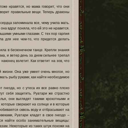
оже нравятся, но мама говорит, что они
говорит правильные вещи. Теперь драконы
 сердца запоминала все, чему учила мать.
она вдруг поняла, что ей это не нравится.
льшими умными глазами. С тех пор гарпия
а для нее чем-то, что придется делать
тила в бесконечном танце. Крепли знания
ака, и ветер день за днем сильнее трепал
наконец взлетит. Как ответит на зов, что
й жизни. Она уже умеет очень многое, но
ймать рыбу руками, как найти необходимое
 гнезда, но с утеса их все равно плохо
гут себя защитить. Руатари же страстно
лья, они выглядят такими крохотными и
 которые сверкают на солнце и в которые
робиваются сквозь воду и отбрасывают на
овеками, Руатари кладет в свое гнездо –
тся найти особо занимательные вещицы:
азам. Некоторые из таких штук похожи на