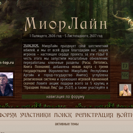
1 Палящего, 2606 год - 5 Листопадного, 2607 год
23.06.2025.
МиорЛайн празднует свой шестилетний
юбилей, и мы от всей души благодарим вас, наших
игроков – настоящее сердце проекта, за эти годы! В
честь этого мы запустили масштабные обновления:
переработаны ключевые разделы (
Расы
,
Летопись
,
Книга Познания
), добавлена
новая карта с тремя
государствами
(Королевство МиорЛайн, Республика
Артэйн и город-государство Инитос), углублена
религиозная система
и произошел
игровой временной
скачок
! Ловите акции: подарки всего за 5 крупиц и
"Праздник Новых Лиц"
(до 25.07), а также участвуйте в
конкурсах
"Маски сброшены, господа"
и
"Беспорядок в
архиве"
(до 07.07)! Мечты сбываются, присоединяйтесь
к празднику! ✨
ФОРУМ
УЧАСТНИКИ
ПОИСК
РЕГИСТРАЦИЯ
ВОЙТ
активные темы