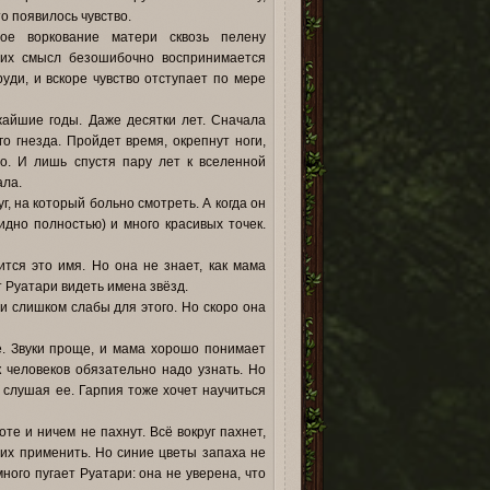
то появилось чувство.
ое воркование матери сквозь пелену
о их смысл безошибочно воспринимается
уди, и вскоре чувство отступает по мере
айшие годы. Даже десятки лет. Сначала
о гнезда. Пройдет время, окрепнут ноги,
о. И лишь спустя пару лет к вселенной
ала.
г, на который больно смотреть. А когда он
идно полностью) и много красивых точек.
ится это имя. Но она не знает, как мама
т Руатари видеть имена звёзд.
ии слишком слабы для этого. Но скоро она
ве. Звуки проще, и мама хорошо понимает
к человеков обязательно надо узнать. Но
о слушая ее. Гарпия тоже хочет научиться
те и ничем не пахнут. Всё вокруг пахнет,
 их применить. Но синие цветы запаха не
ного пугает Руатари: она не уверена, что