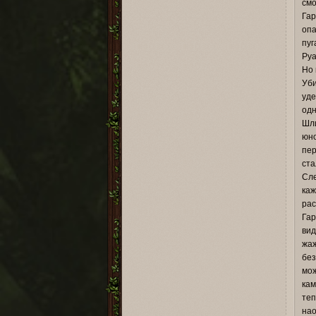
смо
Гар
опа
пуг
Руа
Но 
Уби
уде
одн
Шли
юно
пер
ста
Сле
каж
рас
Гар
вид
жаж
без
мож
кам
теп
нао