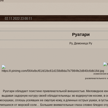
АРИ
02.11.2022 23:00:11
Руатари
Ру, Демоница Ру
изменения в
развлекательного х
Руатари обладает поистине привлекательной внешностью. Миловидное юно
выдавая задорную натуру своей обладательницы: во вздернутом носике, в ск
веснушках, сплошь усеявших ее смуглую кожу, в длинных острых ушках, в густ
липшихся от морской соли… Большие внимательные глаза словно бледно отр