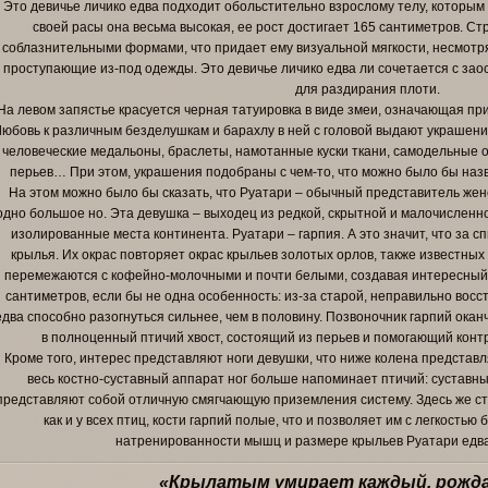
Это девичье личико едва подходит обольстительно взрослому телу, которым
своей расы она весьма высокая, ее рост достигает 165 сантиметров. Ст
соблазнительными формами, что придает ему визуальной мягкости, несмот
проступающие из-под одежды. Это девичье личико едва ли сочетается с з
для раздирания плоти.
На левом запястье красуется черная татуировка в виде змеи, означающая пр
Любовь к различным безделушкам и барахлу в ней с головой выдают украшени
человеческие медальоны, браслеты, намотанные куски ткани, самодельные о
перьев… При этом, украшения подобраны с чем-то, что можно было бы назва
На этом можно было бы сказать, что Руатари – обычный представитель жен
одно большое но. Эта девушка – выходец из редкой, скрытной и малочислен
изолированные места континента. Руатари – гарпия. А это значит, что за 
крылья. Их окрас повторяет окрас крыльев золотых орлов, также известных
перемежаются с кофейно-молочными и почти белыми, создавая интересный 
сантиметров, если бы не одна особенность: из-за старой, неправильно вос
едва способно разогнуться сильнее, чем в половину. Позвоночник гарпий окан
в полноценный птичий хвост, состоящий из перьев и помогающий конт
Кроме того, интерес представляют ноги девушки, что ниже колена представ
весь костно-суставный аппарат ног больше напоминает птичий: суставн
представляют собой отличную смягчающую приземления систему. Здесь же сто
как и у всех птиц, кости гарпий полые, что и позволяет им с легкостью
натренированности мышц и размере крыльев Руатари едва
«Крылатым умирает каждый, рожда