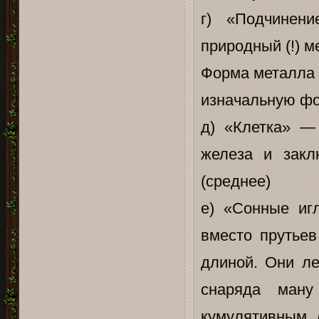
г) «Подчинен
природный (!) м
Форма металла 
изначальную фо
д) «Клетка» —
железа и закл
(среднее)
е) «Сонные иг
вместо прутьев
длиной. Они ле
снаряда ману
кумулятивным 