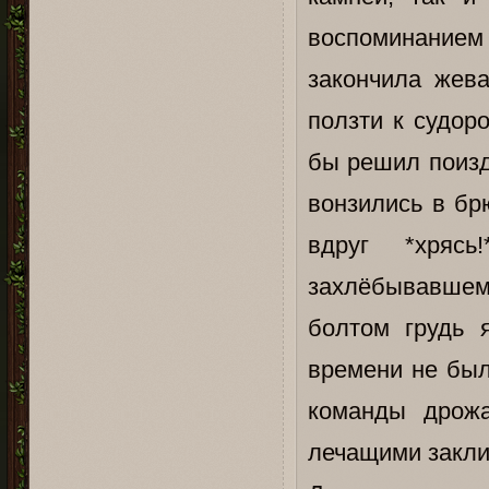
воспоминанием
закончила жева
ползти к судор
бы решил поизд
вонзились в бр
вдруг *хряс
захлёбывавшемс
болтом грудь 
времени не был
команды дрож
лечащими закл