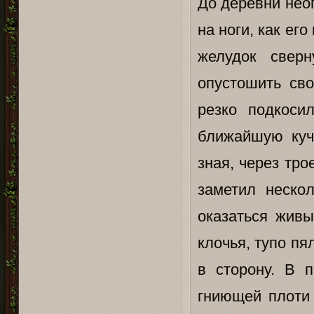
До деревни нео
на ноги, как ег
желудок сверн
опустошить св
резко подкоси
ближайшую куч
зная, через тро
заметил неско
оказаться живы
клочья, тупо пя
в сторону. В 
гниющей плоти 