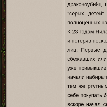
драконоубийц. 
"серых детей"
полноценных на
К 23 годам Нил
и потеряв неско
лиц. Первые д
сбежавших или
уже привыкшие 
начали набирать
тем же ртутным
себе покупать 
вскоре начал с