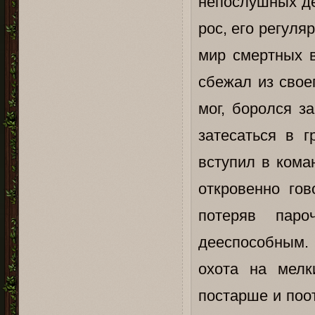
непослушных де
рос, его регул
мир смертных в
сбежал из свое
мог, боролся з
затесаться в г
вступил в кома
откровенно го
потеряв паро
дееспособным.
охота на мелк
постарше и поо