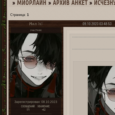
»
МИОРЛАЙН
»
­АРХИВ АНКЕТ
»
ИСЧЕЗН
Страница:
1
09.10.2023 03:48:53
Нил [X]
УЧАСТНИК
Зарегистрирован
: 08.10.2023
СООБЩЕНИЙ:
УВАЖЕНИЕ:
171
+62