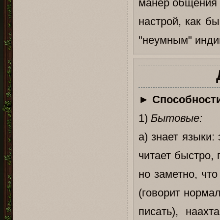
манер общения 
настрой, как б
"неумным" инди
►
Способности
1)
Бытовые:
а) знает языки:
читает быстро, 
но заметно, что
(говорит нормал
писать), наахт