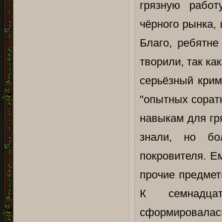
грязную работ
чёрного рынка,
Благо, ребятне
творили, так к
серьёзный крим
"опытных сорат
навыкам для гр
знали, но бо
покровителя. Е
прочие предмет
К семнадцат
сформировал