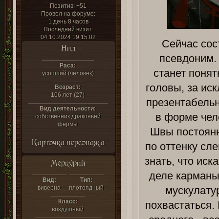
Позитив:
+51
Провел на форуме:
1 день 8 часов
Последний визит:
04.10.2024 19:15:02
Сейчас сос
Нил
псевдоним.
Раса:
станет понятн
усопший (человек)
головы, за ис
Возраст:
106 лет (27)
презентабельн
Вид деятельности:
в форме чел
собственник драконьей
фермы
Швы постоянн
Карточка персонажа
по оттенку сле
знать, что иск
Меркурий
деле карманы
Вид:
Тип:
виверна
плотоядный
мускулату
Класс:
похвастаться.
воздушный