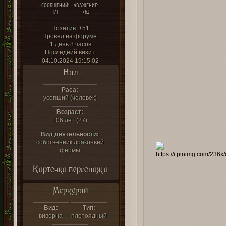
СООБЩЕНИЙ:
УВАЖЕНИЕ:
171
+62
Позитив:
+51
Провел на форуме:
1 день 8 часов
Последний визит:
04.10.2024 19:15:02
Нил
Раса:
усопший (человек)
Возраст:
106 лет (27)
Вид деятельности:
собственник драконьей
фермы
Карточка персонажа
Меркурий
Вид:
Тип:
виверна
плотоядный