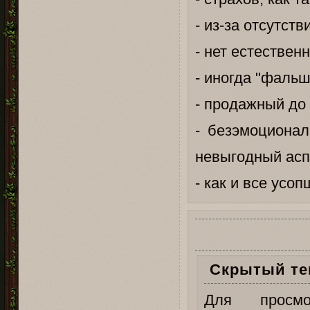
- из-за отсутст
- нет естествен
- иногда "фаль
- продажный до 
- безэмоционал
невыгодный асп
- как и все усо
Скрытый те
Для просм