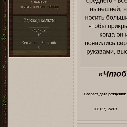
среднего - вс
Элемент:
ртути и железа (гибрид)
нынешней, н
носить больши
Игровая валюта
чтобы прикр
Крупицы:
когда он
10
появились се
Очки способностей:
0
рукавами, выс
«Чтоб
Возраст, дата рождения:
106 (27), 2497г