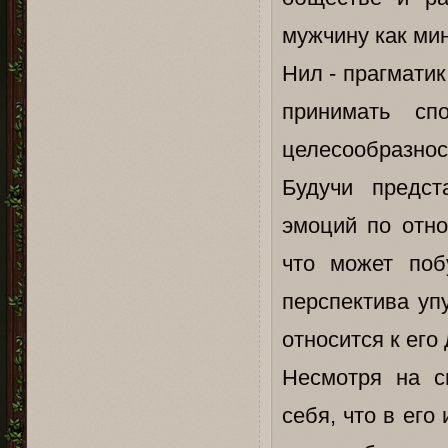
мужчину как ми
Нил - прагматик
принимать сп
целесообразност
Будучи предст
эмоций по отн
что может поб
перспектива уп
относится к его
Несмотря на с
себя, что в ег