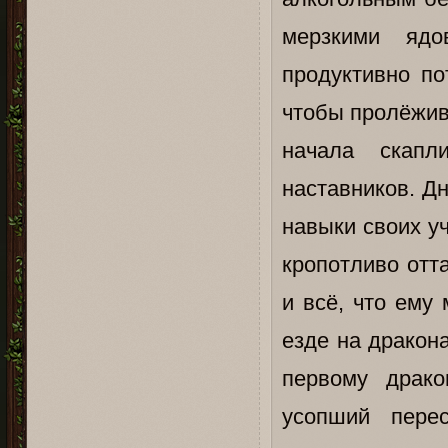
мерзкими яд
продуктивно по
чтобы пролёжива
начала скапл
наставников. Д
навыки своих уч
кропотливо отт
и всё, что ему
езде на дракона
первому драко
усопший пере