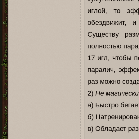
иглой, то эф
обездвижит, и
Существу раз
полностью пара
17 игл, чтобы 
паралич, эффек
раз можно создат
2)
Не магически
а) Быстро бегае
б) Натренирова
в) Обладает ра