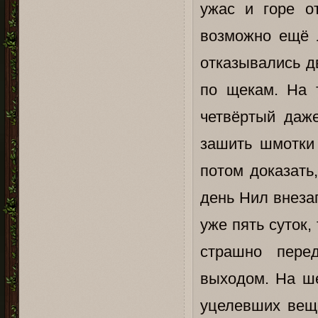
ужас и горе от
возможно ещё л
отказывались д
по щекам. На т
четвёртый даж
зашить шмотки 
потом доказать
день Нил внезап
уже пять суток,
страшно пере
выходом. На ше
уцелевших вещ