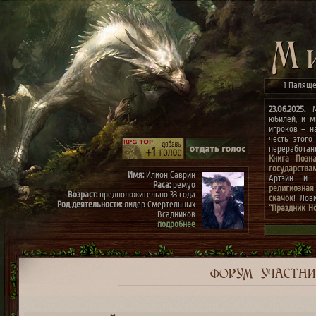
1 Паляще
23.06.2025.
Ми
юбилей, и м
игроков – н
честь этого
переработа
Книга Позн
государства
Имя:
Илион Саврин
Артэйн и г
Раса:
ремуо
религиозная
Возраст:
предположительно 33 года
скачок
! Лов
Род деятельности:
лидер Смертельных
"Праздник Н
Всадников
конкурсах
"
подробнее
архиве"
(до 0
к празднику
Имя:
Тэрис
Раса:
ремуо
Возраст:
предположительно 30 лет
Род деятельности:
член Смертельных
ФОРУМ
УЧАСТН
Всадников, правая рука Илиона
подробнее