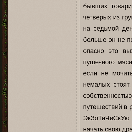
бывших товари
четверых из гр
на седьмой ден
больше он не п
опасно это вы
пушечного мяса
если не мочит
немалых стоят,
собственность
путешествий в р
ЭкЗоТиЧеСкУю 
начать свою др