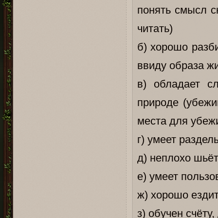
понять смысл с
читать)
б) хорошо разб
ввиду образа ж
в) обладает с
природе (убежи
места для убеж
г) умеет разде
д) неплохо шьё
е) умеет польз
ж) хорошо езди
з) обучен счёту