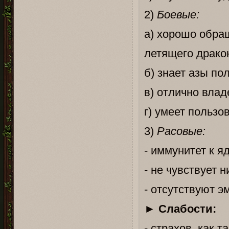
2)
Боевые:
а) хорошо обращ
летящего дракон
б) знает азы по
в) отлично влад
г) умеет пользо
3)
Расовые:
- иммунитет к я
- не чувствует н
- отсутствуют э
►
Слабости:
- страхов, как 