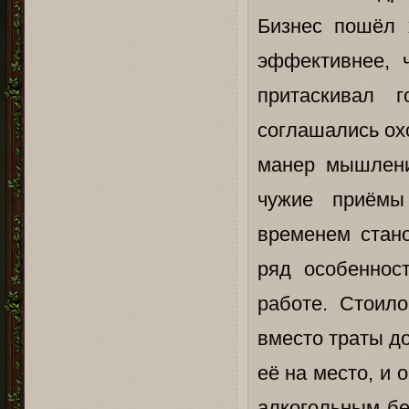
Бизнес пошёл 
эффективнее, 
притаскивал 
соглашались ох
манер мышлени
чужие приёмы
временем стан
ряд особеннос
работе. Стоило
вместо траты д
её на место, и 
алкогольным бе