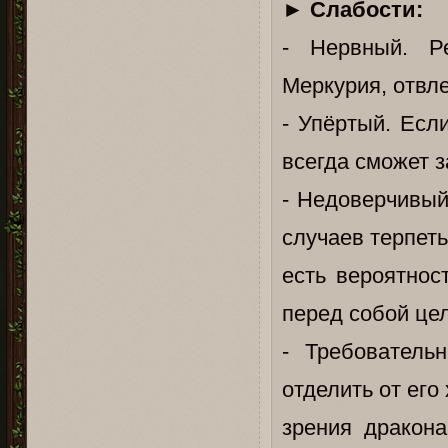
►
Слабости:
- Нервный. Ре
Меркурия, отвле
- Упёртый. Есл
всегда сможет 
- Недоверчивый
случаев терпеть
есть вероятнос
перед собой цел
- Требователь
отделить от его
зрения дракона