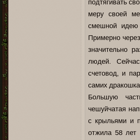
подтягивать св
меру своей ме
смешной идею 
Примерно через
значительно р
людей. Сейчас
счетовод, и па
самих дракошка
Большую част
чешуйчатая нап
с крыльями и п
отжила 58 лет 