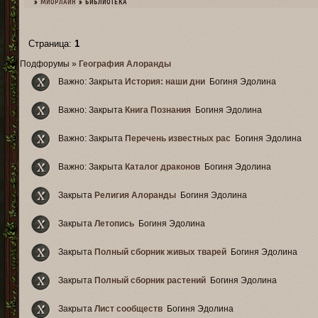
»
МИОРЛАЙН
»
БИБЛИОТЕКА
Страница:
1
Библиотека
Подфорумы
»
География Алоранды
Важно:
Закрыта
История: наши дни
Богиня Эдолина
Важно:
Закрыта
Книга Познания
Богиня Эдолина
Важно:
Закрыта
Перечень известных рас
Богиня Эдолина
Важно:
Закрыта
Каталог драконов
Богиня Эдолина
Закрыта
Религия Алоранды
Богиня Эдолина
Закрыта
Летопись
Богиня Эдолина
Закрыта
Полный сборник живых тварей
Богиня Эдолина
Закрыта
Полный сборник растений
Богиня Эдолина
Закрыта
Лист сообществ
Богиня Эдолина