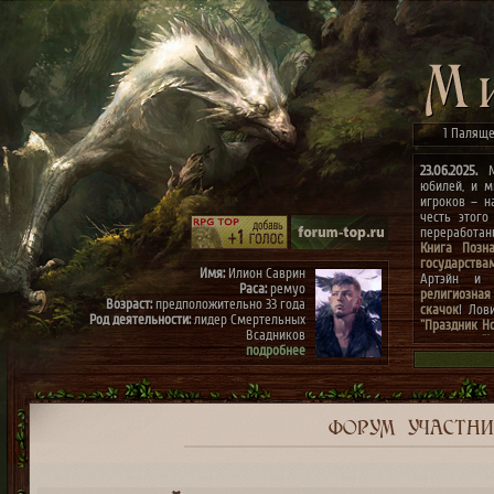
1 Паляще
23.06.2025.
Ми
юбилей, и м
игроков – н
честь этого
переработа
Книга Позн
государства
Имя:
Илион Саврин
Артэйн и г
Раса:
ремуо
религиозная
Возраст:
предположительно 33 года
скачок
! Лов
Род деятельности:
лидер Смертельных
"Праздник Н
Всадников
конкурсах
"
подробнее
архиве"
(до 0
к празднику
Имя:
Тэрис
Раса:
ремуо
Возраст:
предположительно 30 лет
Род деятельности:
член Смертельных
ФОРУМ
УЧАСТН
Всадников, правая рука Илиона
подробнее