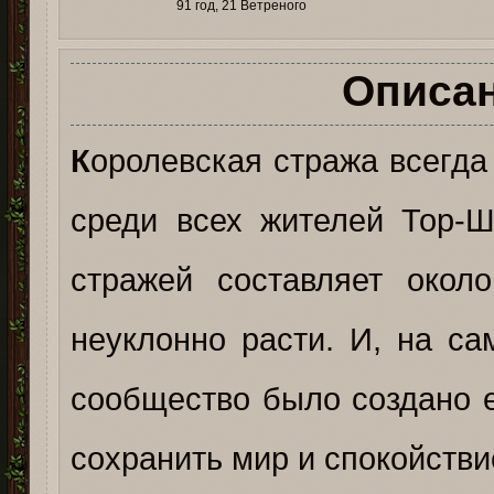
91 год, 21 Ветреного
Описа
К
оролевская стража всегда
среди всех жителей Тор-
стражей составляет окол
неуклонно расти. И, на са
сообщество было создано е
сохранить мир и спокойстви