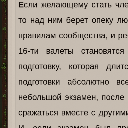
Е
сли желающему стать член
то над ним берет опеку л
правилам сообщества, и ре
16-ти валеты становятс
подготовку, которая дли
подготовки абсолютно в
небольшой экзамен, после к
сражаться вместе с другим
И, если экзамен был про