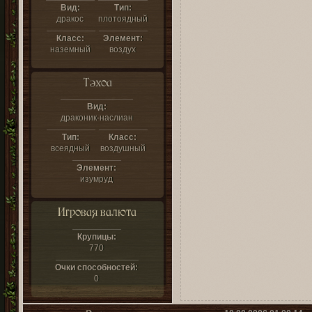
Вид:
Тип:
дракос
плотоядный
Класс:
Элемент:
наземный
воздух
Тэхоа
Вид:
драконик-наслиан
Тип:
Класс:
всеядный
воздушный
Элемент:
изумруд
Игровая валюта
Крупицы:
770
Очки способностей:
0