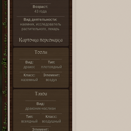
Возраст:
43 года
Вид деятельности:
наемник, исследователь
растительного, лекарь
Карточка персонажа
Тооли
Вид:
Тип:
дракос
плотоядный
Класс:
Элемент:
наземный
воздух
Тэхоа
Вид:
драконик-наслиан
Тип:
Класс:
всеядный
воздушный
Элемент: