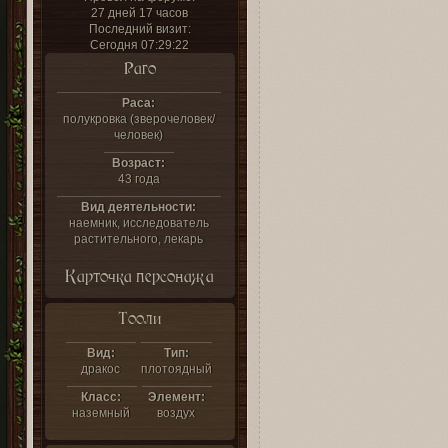
27 дней 17 часов
Последний визит:
Сегодня 07:29:22
Раго
Раса:
полукровка (зверочеловек/
человек)
Возраст:
43 года
Вид деятельности:
наемник, исследователь
растительного, лекарь
Карточка персонажа
Тооли
Вид:
Тип:
дракос
плотоядный
Класс:
Элемент:
наземный
воздух