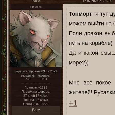
12.02.2026 21:00:14
Раго
УЧАСТНИК
Тонморт
, я тут 
можем выйти на 
Если дракон выб
путь на корабле)
Да и какой смыс
море?))
Зарегистрирован
: 03.02.2022
СООБЩЕНИЙ:
УВАЖЕНИЕ:
2629
+1030
Мне все покое 
Позитив:
+1338
жителей! Русалки
Провел на форуме:
27 дней 17 часов
Последний визит:
+1
Сегодня 07:29:22
Раго