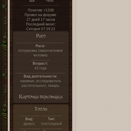
2629
+1030
Позитив:
+1338
Провел на форуме:
27 дней 17 часов
Последний визит:
Сегодня 07:29:22
Раго
Раса:
полукровка (зверочеловек/
человек)
Возраст:
43 года
Вид деятельности:
наемник, исследователь
растительного, лекарь
Карточка персонажа
Тооли
Вид:
Тип:
дракос
плотоядный