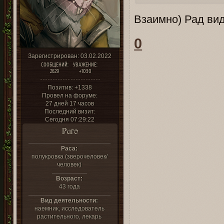
Взаимно) Рад ви
0
Зарегистрирован
: 03.02.2022
СООБЩЕНИЙ:
УВАЖЕНИЕ:
2629
+1030
Позитив:
+1338
Провел на форуме:
27 дней 17 часов
Последний визит:
Сегодня 07:29:22
Раго
Раса:
полукровка (зверочеловек/
человек)
Возраст:
43 года
Вид деятельности:
наемник, исследователь
растительного, лекарь