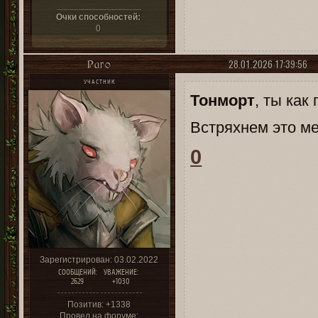
Очки способностей:
0
28.01.2026 17:39:56
Раго
УЧАСТНИК
Тонморт
, ты как
Встряхнем это м
0
Зарегистрирован
: 03.02.2022
СООБЩЕНИЙ:
УВАЖЕНИЕ:
2629
+1030
Позитив:
+1338
Провел на форуме: