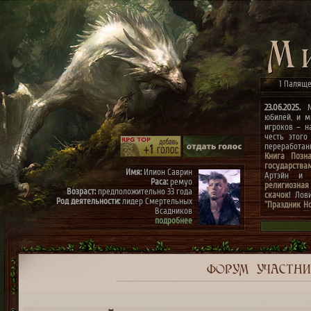
1 Паляще
23.06.2025.
Ми
юбилей, и м
игроков – н
честь этого
переработа
Книга Позн
государства
Имя:
Илион Саврин
Артэйн и г
Раса:
ремуо
религиозная
Возраст:
предположительно 33 года
скачок
! Лов
Род деятельности:
лидер Смертельных
"Праздник Н
Всадников
конкурсах
"
подробнее
архиве"
(до 0
к празднику
Имя:
Тэрис
Раса:
ремуо
Возраст:
предположительно 30 лет
Род деятельности:
член Смертельных
ФОРУМ
УЧАСТН
Всадников, правая рука Илиона
подробнее