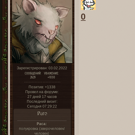
0
Зарегистрирован
: 03.02.2022
СООБЩЕНИЙ:
УВАЖЕНИЕ:
2629
+1030
Позитив:
+1338
Провел на форуме:
27 дней 17 часов
Последний визит:
Сегодня 07:29:22
Раго
Раса:
полукровка (зверочеловек/
человек)