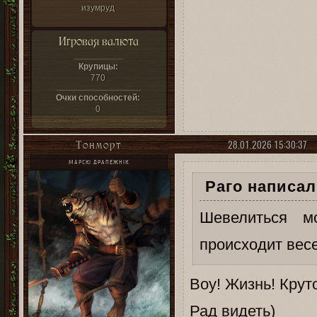
изумруд
Игровая валюта
Крупицы:
770
Очки способностей:
0
28.01.2026 15:30:37
Тонморт
МАРСКІ ДРАПЕЖНІК
Раго написал(
Шевелиться м
происходит весе
Воу! Жизнь! Круто
Рад видеть)