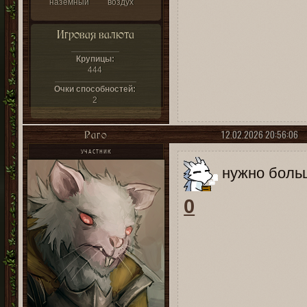
наземный
воздух
Игровая валюта
Крупицы:
444
Очки способностей:
2
12.02.2026 20:56:06
Раго
УЧАСТНИК
нужно боль
0