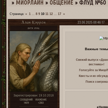
»
МИОРЛАЙН
»
ОБЩЕНИЕ
»
ФЛУД №60 
Страница:
«
1
…
8
9
10
11
12
…
17
»
23.06.2025 08:46:17
Алан Кэррон
ДИТЯ УЛИЦ
Важные тем
Свежий выпуск «Драк
вестника»!
Голосуйте за МиорЛ
Квесты и их обсужд
Поиск соигрока
Зарегистрирован
: 19.10.2018
СООБЩЕНИЙ:
УВАЖЕНИЕ:
14619
+2863
◂ Назва