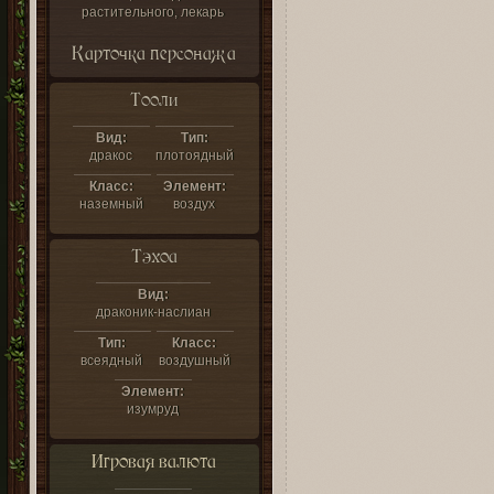
растительного, лекарь
Карточка персонажа
Тооли
Вид:
Тип:
дракос
плотоядный
Класс:
Элемент:
наземный
воздух
Тэхоа
Вид:
драконик-наслиан
Тип:
Класс:
всеядный
воздушный
Элемент:
изумруд
Игровая валюта