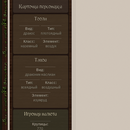
Карточка персонажа
Тооли
Вид:
Тип:
дракос
плотоядный
Класс:
Элемент:
наземный
воздух
Тэхоа
Вид:
драконик-наслиан
Тип:
Класс:
всеядный
воздушный
Элемент:
изумруд
Игровая валюта
Крупицы:
770