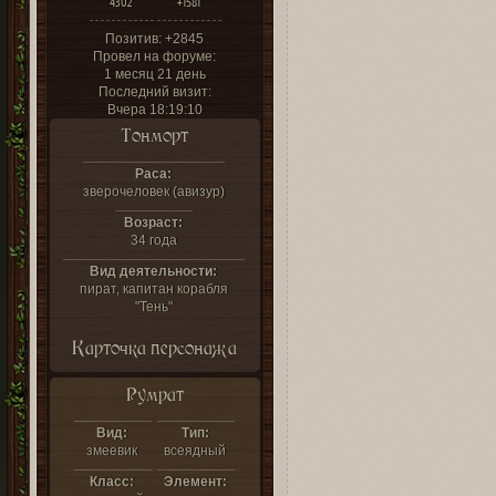
4302
+1581
Позитив:
+2845
Провел на форуме:
1 месяц 21 день
Последний визит:
Вчера 18:19:10
Тонморт
Раса:
зверочеловек (авизур)
Возраст:
34 года
Вид деятельности:
пират, капитан корабля
"Тень"
Карточка персонажа
Румрат
Вид:
Тип:
змеевик
всеядный
Класс:
Элемент: