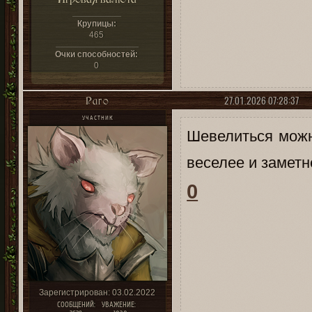
Крупицы:
465
Очки способностей:
0
27.01.2026 07:28:37
Раго
УЧАСТНИК
Шевелиться можн
веселее и заметн
0
Зарегистрирован
: 03.02.2022
СООБЩЕНИЙ:
УВАЖЕНИЕ: