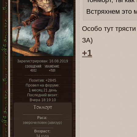
Встряхнем это 
Особо тут трясти
ЗА)
+1
Зарегистрирован
: 16.08.2019
СООБЩЕНИЙ:
УВАЖЕНИЕ:
4302
+1581
Позитив:
+2845
Провел на форуме:
1 месяц 21 день
Последний визит:
Вчера 18:19:10
Тонморт
Раса:
зверочеловек (авизур)
Возраст:
34 года