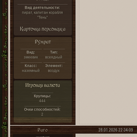
Вид деятельности:
пират, капитан корабля
"Тень"
Карточка персонажа
Румрат
Вид:
Тип:
змеевик
всеядный
Класс:
Элемент:
наземный
воздух
Игровая валюта
Крупицы:
444
Очки способностей:
2
28.01.2026 22:34:09
Раго