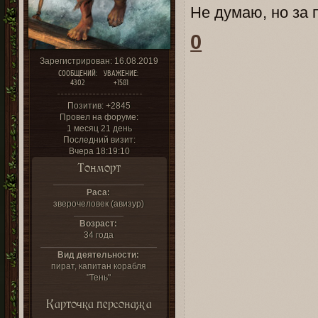
Не думаю, но за 
0
Зарегистрирован
: 16.08.2019
СООБЩЕНИЙ:
УВАЖЕНИЕ:
4302
+1581
Позитив:
+2845
Провел на форуме:
1 месяц 21 день
Последний визит:
Вчера 18:19:10
Тонморт
Раса:
зверочеловек (авизур)
Возраст:
34 года
Вид деятельности:
пират, капитан корабля
"Тень"
Карточка персонажа