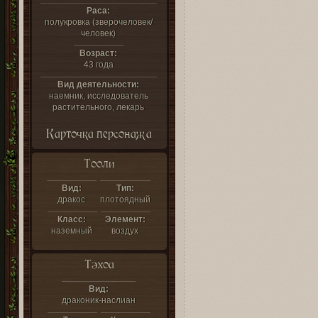
Раса:
полукровка (зверочеловек/
человек)
Возраст:
43 года
Вид деятельности:
наемник, исследователь
растительного, лекарь
Карточка персонажа
Тооли
Вид:
Тип:
дракос
плотоядный
Класс:
Элемент:
наземный
воздух
Тэхоа
Вид:
драконик-наслиан