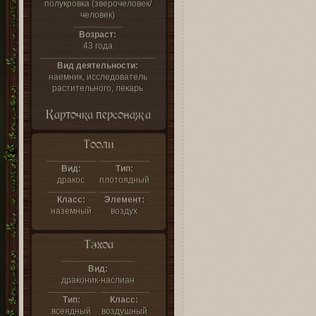
полукровка (зверочеловек/
человек)
Возраст:
43 года
Вид деятельности:
наемник, исследователь
растительного, лекарь
Карточка персонажа
Тооли
Вид:
Тип:
дракос
плотоядный
Класс:
Элемент:
наземный
воздух
Тэхоа
Вид:
драконик-наслиан
Тип:
Класс:
всеядный
воздушный