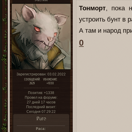
УЧАСТНИК
Тонморт
, пока 
устроить бунт в 
А там и народ при
0
Зарегистрирован
: 03.02.2022
СООБЩЕНИЙ:
УВАЖЕНИЕ:
2629
+1030
Позитив:
+1338
Провел на форуме:
27 дней 17 часов
Последний визит:
Сегодня 07:29:22
Раго
Раса: