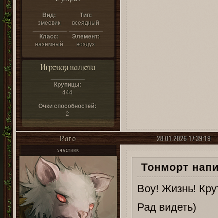
Вид:
Тип:
змеевик
всеядный
Класс:
Элемент:
наземный
воздух
Игровая валюта
Крупицы:
444
Очки способностей:
2
28.01.2026 17:39:19
Раго
УЧАСТНИК
Тонморт напи
Воу! Жизнь! Кру
Рад видеть)