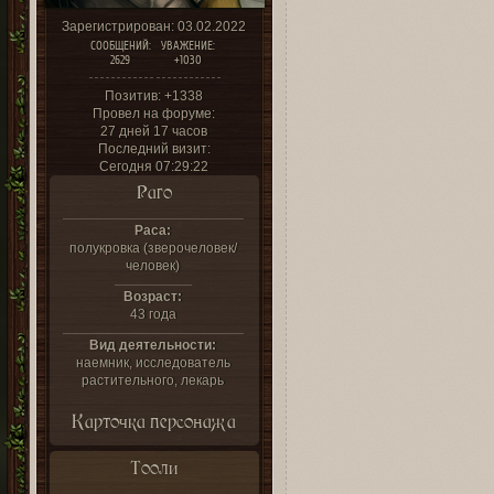
Зарегистрирован
: 03.02.2022
СООБЩЕНИЙ:
УВАЖЕНИЕ:
2629
+1030
Позитив:
+1338
Провел на форуме:
27 дней 17 часов
Последний визит:
Сегодня 07:29:22
Раго
Раса:
полукровка (зверочеловек/
человек)
Возраст:
43 года
Вид деятельности:
наемник, исследователь
растительного, лекарь
Карточка персонажа
Тооли