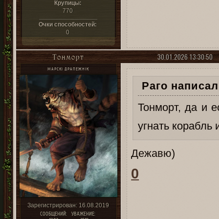
Крупицы:
770
Очки способностей:
0
30.01.2026 13:30:50
Тонморт
МАРСКІ ДРАПЕЖНІК
Раго написал(
Тонморт, да и 
угнать корабль 
Дежавю)
0
Зарегистрирован
: 16.08.2019
СООБЩЕНИЙ:
УВАЖЕНИЕ: