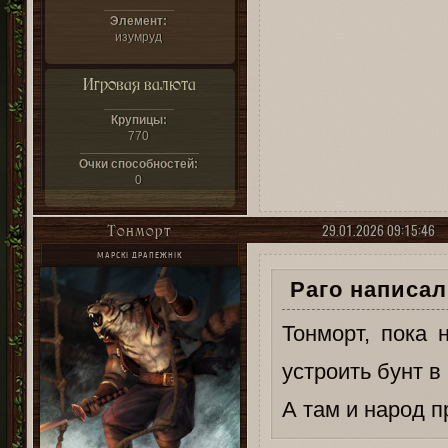
Элемент:
изумруд
Игровая валюта
Крупицы:
770
Очки способностей:
0
29.01.2026 09:15:46
Тонморт
МАРСКІ ДРАПЕЖНІК
Раго написал(
Тонморт, пока 
устроить бунт в
А там и народ п