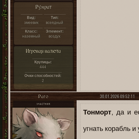
Румрат
Вид:
Тип:
змеевик
всеядный
Класс:
Элемент:
наземный
воздух
Игровая валюта
Крупицы:
444
Очки способностей:
2
30.01.2026 09:52:11
Раго
УЧАСТНИК
Тонморт
, да и 
угнать корабль и