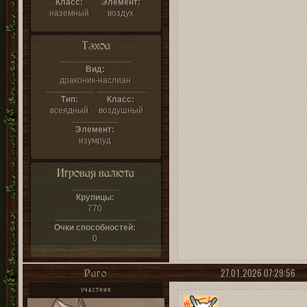
Класс:
Элемент:
наземный
воздух
Тэхоа
Вид:
драконик-наслиан
Тип:
Класс:
всеядный
воздушный
Элемент:
изумруд
Игровая валюта
Крупицы:
770
Очки способностей:
0
27.01.2026 07:29:56
Раго
УЧАСТНИК