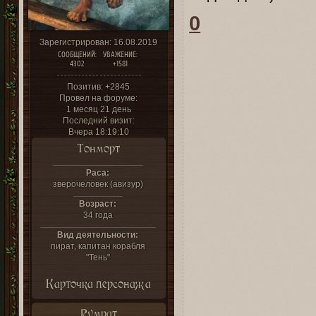
0
Зарегистрирован
: 16.08.2019
СООБЩЕНИЙ:
УВАЖЕНИЕ:
4302
+1581
Позитив:
+2845
Провел на форуме:
1 месяц 21 день
Последний визит:
Вчера 18:19:10
Тонморт
Раса:
зверочеловек (авизур)
Возраст:
34 года
Вид деятельности:
пират, капитан корабля
"Тень"
Карточка персонажа
Румрат