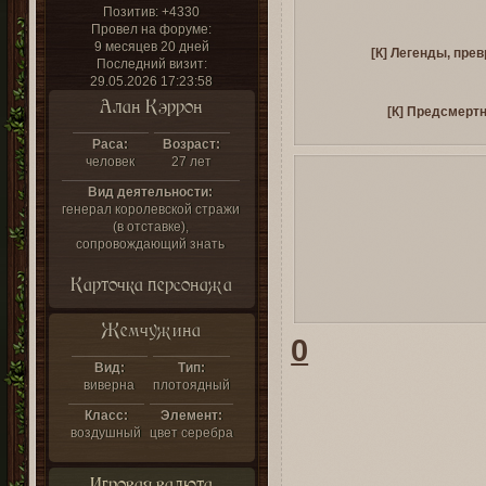
Позитив:
+4330
Провел на форуме:
9 месяцев 20 дней
[К] Легенды, пре
Последний визит:
29.05.2026 17:23:58
Алан Кэррон
[К] Предсмерт
Раса:
Возраст:
человек
27 лет
Вид деятельности:
генерал королевской стражи
(в отставке),
сопровождающий знать
Карточка персонажа
Жемчужина
0
Вид:
Тип:
виверна
плотоядный
Класс:
Элемент:
воздушный
цвет серебра
Игровая валюта