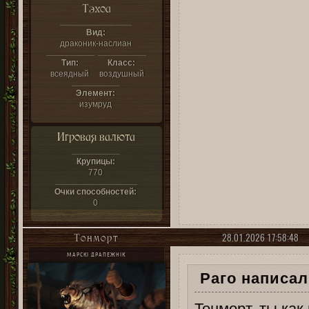
Тэхоа
Вид:
драконик-наслиан
Тип:
Класс:
всеядный
воздушный
Элемент:
изумруд
Игровая валюта
Крупицы:
770
Очки способностей:
0
28.01.2026 17:58:48
Тонморт
МАРСКІ ДРАПЕЖНІК
Раго написал(
Тонморт, ты как