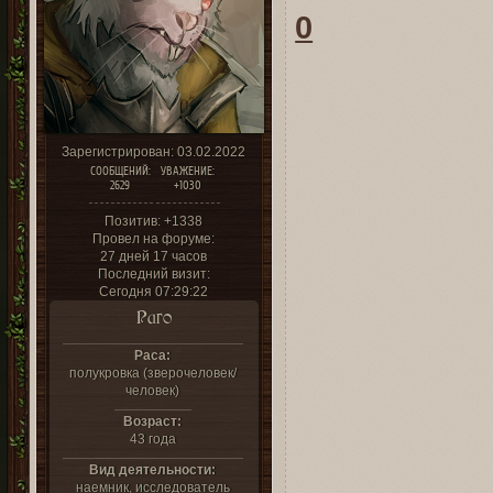
0
Зарегистрирован
: 03.02.2022
СООБЩЕНИЙ:
УВАЖЕНИЕ:
2629
+1030
Позитив:
+1338
Провел на форуме:
27 дней 17 часов
Последний визит:
Сегодня 07:29:22
Раго
Раса:
полукровка (зверочеловек/
человек)
Возраст:
43 года
Вид деятельности:
наемник, исследователь