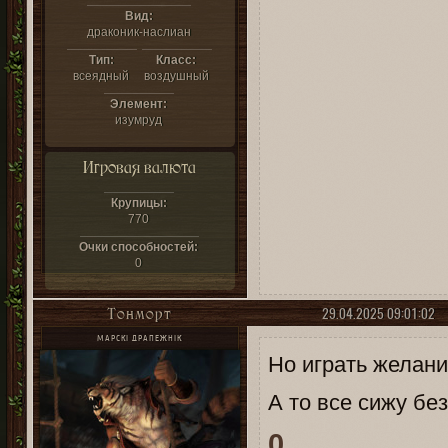
Вид:
драконик-наслиан
Тип:
Класс:
всеядный
воздушный
Элемент:
изумруд
Игровая валюта
Крупицы:
770
Очки способностей:
0
29.04.2025 09:01:02
Тонморт
МАРСКІ ДРАПЕЖНІК
Но играть желани
А то все сижу без
0