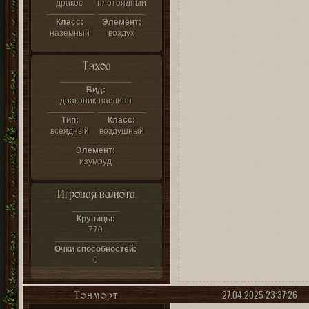
дракос
плотоядный
Класс:
Элемент:
наземный
воздух
Тэхоа
Вид:
драконик-наслиан
Тип:
Класс:
всеядный
воздушный
Элемент:
изумруд
Игровая валюта
Крупицы:
770
Очки способностей:
0
27.04.2025 23:37:26
Тонморт