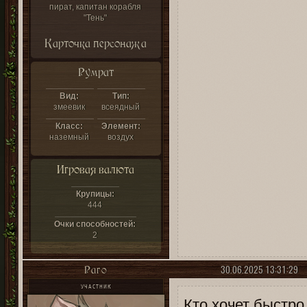
пират, капитан корабля
"Тень"
Карточка персонажа
Румрат
Вид:
Тип:
змеевик
всеядный
Класс:
Элемент:
наземный
воздух
Игровая валюта
Крупицы:
444
Очки способностей:
2
30.06.2025 13:31:29
Раго
УЧАСТНИК
Кто хочет быстро