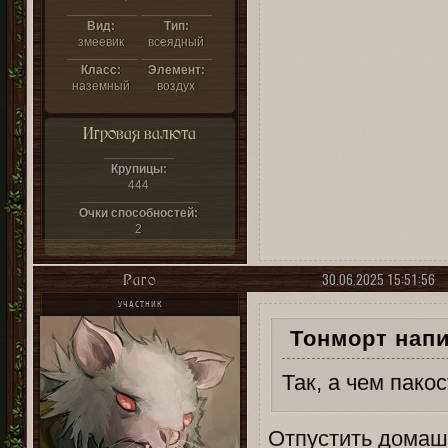
Вид:
Тип:
змеевик
всеядный
Класс:
Элемент:
наземный
воздух
Игровая валюта
Крупицы:
444
Очки способностей:
2
30.06.2025 15:51:56
Раго
УЧАСТНИК
Тонморт напи
Так, а чем пако
Отпустить домаш