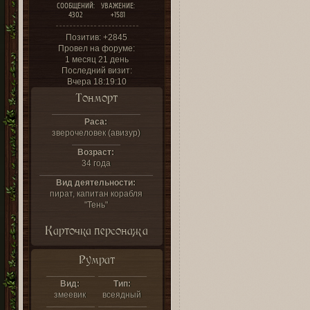
СООБЩЕНИЙ:
УВАЖЕНИЕ:
4302
+1581
Позитив:
+2845
Провел на форуме:
1 месяц 21 день
Последний визит:
Вчера 18:19:10
Тонморт
Раса:
зверочеловек (авизур)
Возраст:
34 года
Вид деятельности:
пират, капитан корабля
"Тень"
Карточка персонажа
Румрат
Вид:
Тип:
змеевик
всеядный