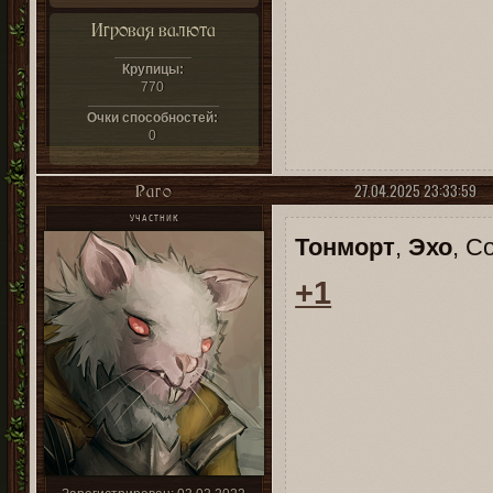
Игровая валюта
Крупицы:
770
Очки способностей:
0
27.04.2025 23:33:59
Раго
УЧАСТНИК
Тонморт
,
Эхо
, С
+1