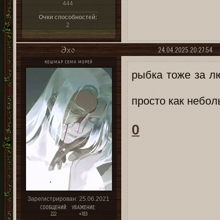
444
Очки способностей:
2
24.04.2025 20:27:54
Эхо
КОШМАР СЕМИ МОРЕЙ
рыбка тоже за лю
просто как небо
0
Зарегистрирован
: 25.06.2021
СООБЩЕНИЙ:
УВАЖЕНИЕ:
222
+183