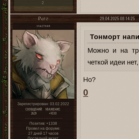
2
29.04.2025 08:14:25
Раго
УЧАСТНИК
Тонморт напи
Можно и на тро
четкой идеи нет, 
Но?
0
Зарегистрирован
: 03.02.2022
СООБЩЕНИЙ:
УВАЖЕНИЕ:
2629
+1030
Позитив:
+1338
Провел на форуме:
27 дней 17 часов
Последний визит: