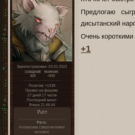
Предлогаю сыгр
дисытанский наро
Очень короткими 
+1
Зарегистрирован
: 03.02.2022
СООБЩЕНИЙ:
УВАЖЕНИЕ:
2629
+1030
Позитив:
+1338
Провел на форуме:
27 дней 17 часов
Последний визит:
Вчера 21:46:44
Раго
Раса:
полукровка (зверочеловек/
человек)