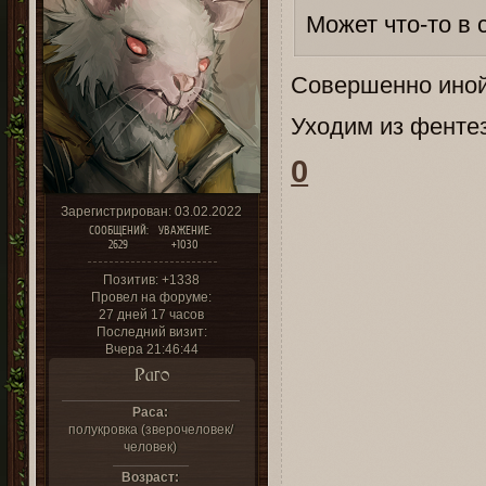
Может что-то в
Совершенно иной
Уходим из фентез
0
Зарегистрирован
: 03.02.2022
СООБЩЕНИЙ:
УВАЖЕНИЕ:
2629
+1030
Позитив:
+1338
Провел на форуме:
27 дней 17 часов
Последний визит:
Вчера 21:46:44
Раго
Раса:
полукровка (зверочеловек/
человек)
Возраст: