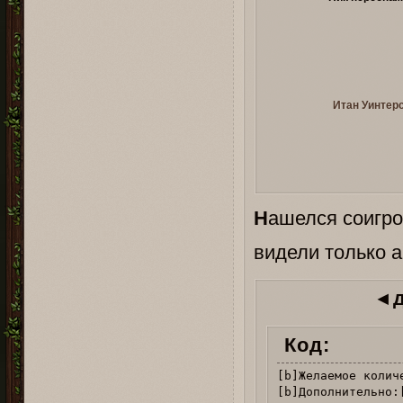
Итан Уинтер
Н
ашелся соигро
видели только а
◂ 
Код:
[b]Желаемое колич
[b]Дополнительно: