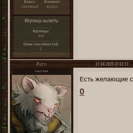
Класс:
Элемент:
наземный
воздух
Игровая валюта
Крупицы:
444
Очки способностей:
2
21.04.2025 07:32:13
Раго
УЧАСТНИК
Есть желающие сы
0