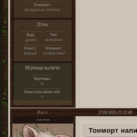
Элемент:
воздушный (облака)
Яона
Вид:
Тип:
дракос
всеядный
Класс:
Элемент:
водный
сапфировый
Игровая валюта
Крупицы:
11
Очки способностей:
0
27.04.2025 23:32:48
Раго
УЧАСТНИК
Тонморт напи