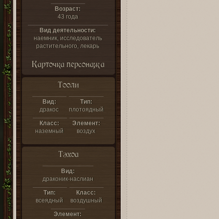
Возраст:
43 года
Вид деятельности:
наемник, исследователь
растительного, лекарь
Карточка персонажа
Тооли
Вид:
Тип:
дракос
плотоядный
Класс:
Элемент:
наземный
воздух
Тэхоа
Вид:
драконик-наслиан
Тип:
Класс:
всеядный
воздушный
Элемент: