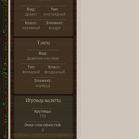
Вид:
Тип:
дракос
плотоядный
Класс:
Элемент:
наземный
воздух
Тэхоа
Вид:
драконик-наслиан
Тип:
Класс:
всеядный
воздушный
Элемент:
изумруд
Игровая валюта
Крупицы:
770
Очки способностей:
0