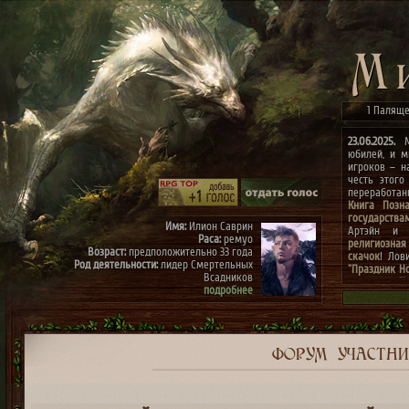
1 Паляще
23.06.2025.
Ми
юбилей, и м
игроков – н
честь этого
переработа
Книга Позн
государства
Имя:
Илион Саврин
Артэйн и г
Раса:
ремуо
религиозная
Возраст:
предположительно 33 года
скачок
! Лов
Род деятельности:
лидер Смертельных
"Праздник Н
Всадников
конкурсах
"
подробнее
архиве"
(до 0
к празднику
Имя:
Тэрис
Раса:
ремуо
Возраст:
предположительно 30 лет
Род деятельности:
член Смертельных
ФОРУМ
УЧАСТН
Всадников, правая рука Илиона
подробнее