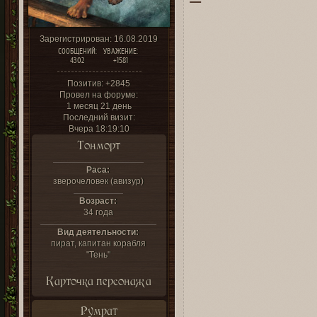
Зарегистрирован
: 16.08.2019
СООБЩЕНИЙ:
УВАЖЕНИЕ:
4302
+1581
Позитив:
+2845
Провел на форуме:
1 месяц 21 день
Последний визит:
Вчера 18:19:10
Тонморт
Раса:
зверочеловек (авизур)
Возраст:
34 года
Вид деятельности:
пират, капитан корабля
"Тень"
Карточка персонажа
Румрат