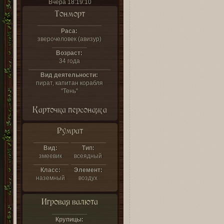
Вчера 18:19:10
Тонморт
Раса:
зверочеловек (авизур)
Возраст:
34 года
Вид деятельности:
пират, капитан корабля
"Тень"
Карточка персонажа
Румрат
Вид:
Тип:
змеевик
всеядный
Класс:
Элемент:
наземный
воздух
Игровая валюта
Крупицы: