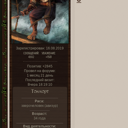
Зарегистрирован
: 16.08.2019
СООБЩЕНИЙ:
УВАЖЕНИЕ:
4302
+1581
Позитив:
+2845
Провел на форуме:
1 месяц 21 день
Последний визит:
Вчера 18:19:10
Тонморт
Раса:
зверочеловек (авизур)
Возраст:
34 года
Вид деятельности: