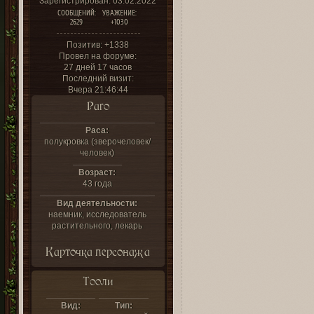
Зарегистрирован
: 03.02.2022
СООБЩЕНИЙ:
УВАЖЕНИЕ:
2629
+1030
Позитив:
+1338
Провел на форуме:
27 дней 17 часов
Последний визит:
Вчера 21:46:44
Раго
Раса:
полукровка (зверочеловек/
человек)
Возраст:
43 года
Вид деятельности:
наемник, исследователь
растительного, лекарь
Карточка персонажа
Тооли
Вид:
Тип: