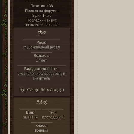
Позитив:
+38
Провел на форуме:
3 дня 1 час
Последний визит:
09.06.2026 23:03:28
Эхо
Раса:
глубоководный русал
Возраст:
17 лет
Вид деятельности:
океанолог, исследователь и
сказитель
Карточка персонажа
Абзу
Вид:
Тип:
змеевик
плотоядный
Класс:
водный