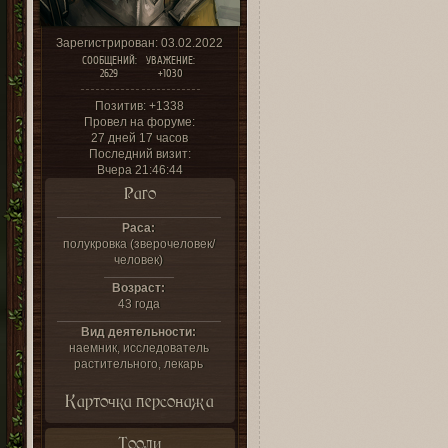
Зарегистрирован
: 03.02.2022
СООБЩЕНИЙ:
УВАЖЕНИЕ:
2629
+1030
Позитив:
+1338
Провел на форуме:
27 дней 17 часов
Последний визит:
Вчера 21:46:44
Раго
Раса:
полукровка (зверочеловек/
человек)
Возраст:
43 года
Вид деятельности:
наемник, исследователь
растительного, лекарь
Карточка персонажа
Тооли