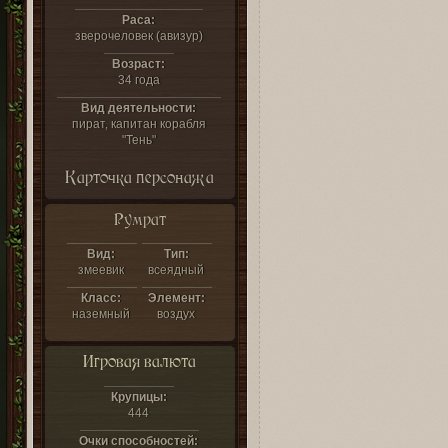
Раса:
зверочеловек (авизур)
Возраст:
34 года
Вид деятельности:
пират, капитан корабля
"Тень"
Карточка персонажа
Румрат
Вид:
Тип:
змеевик
всеядный
Класс:
Элемент:
наземный
воздух
Игровая валюта
Крупицы:
444
Очки способностей: