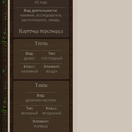
43 года
Вид деятельности:
наемник, исследователь
растительного, лекарь
Карточка персонажа
Тооли
Вид:
Тип:
дракос
плотоядный
Класс:
Элемент:
наземный
воздух
Тэхоа
Вид:
драконик-наслиан
Тип:
Класс:
всеядный
воздушный
Элемент:
изумруд