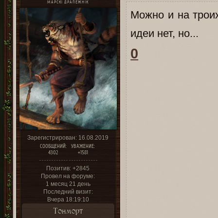
МАРСКІ ДРАПЕЖНІК
Можно и на троих
идеи нет, но...
0
Зарегистрирован
: 16.08.2019
СООБЩЕНИЙ:
УВАЖЕНИЕ:
4302
+1581
Позитив:
+2845
Провел на форуме:
1 месяц 21 день
Последний визит:
Вчера 18:19:10
Тонморт