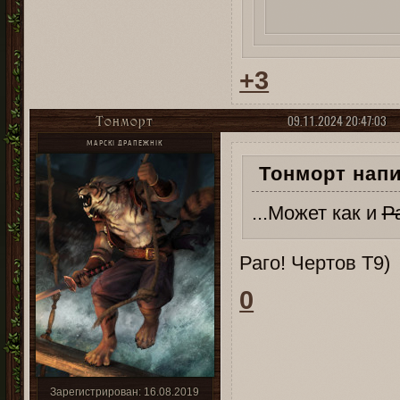
+3
09.11.2024 20:47:03
Тонморт
МАРСКІ ДРАПЕЖНІК
Тонморт напи
...Может как и
Р
Раго! Чертов Т9)
0
Зарегистрирован
: 16.08.2019