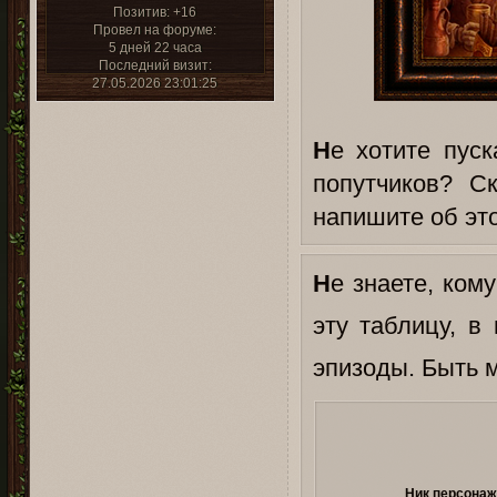
Позитив:
+16
Провел на форуме:
5 дней 22 часа
Последний визит:
27.05.2026 23:01:25
Н
е хотите пус
попутчиков? С
напишите об эт
Н
е знаете, ком
эту таблицу, в
эпизоды. Быть м
Ник персона