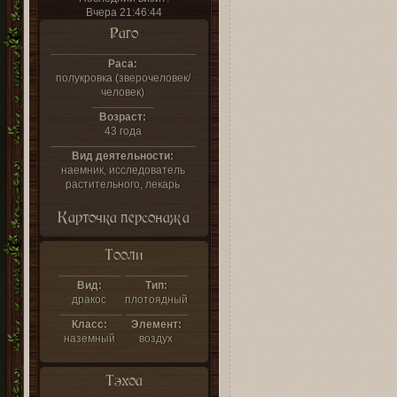
Вчера 21:46:44
Раго
Раса:
полукровка (зверочеловек/
человек)
Возраст:
43 года
Вид деятельности:
наемник, исследователь
растительного, лекарь
Карточка персонажа
Тооли
Вид:
Тип:
дракос
плотоядный
Класс:
Элемент:
наземный
воздух
Тэхоа