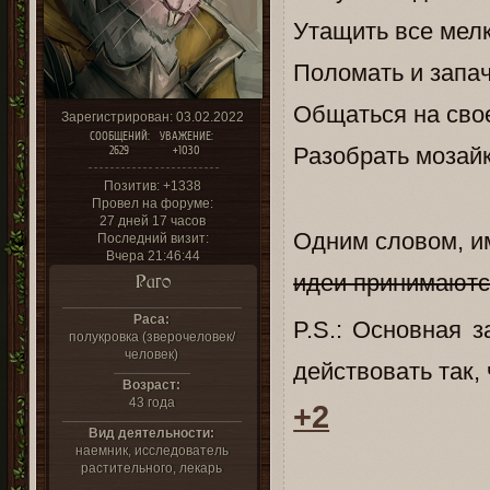
Утащить все мел
Поломать и запач
Общаться на свое
Зарегистрирован
: 03.02.2022
СООБЩЕНИЙ:
УВАЖЕНИЕ:
Разобрать мозайк
2629
+1030
Позитив:
+1338
Провел на форуме:
27 дней 17 часов
Одним словом, и
Последний визит:
Вчера 21:46:44
идеи принимают
Раго
Раса:
P.S.: Основная 
полукровка (зверочеловек/
человек)
действовать так,
Возраст:
43 года
+2
Вид деятельности:
наемник, исследователь
растительного, лекарь