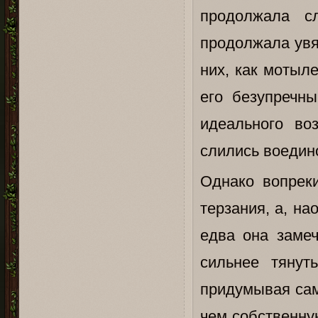
продолжала с
продолжала увя
них, как мотыл
его безупречн
идеального во
слились воедин
Однако вопрек
терзания, а, н
едва она замеч
сильнее тянут
придумывая сам
чем собственную