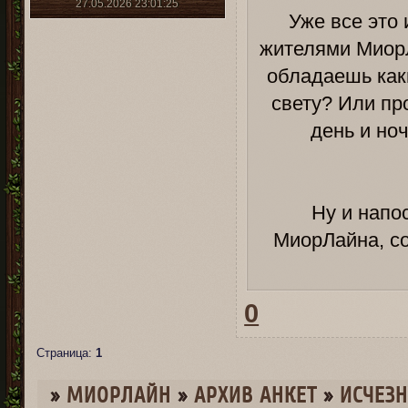
27.05.2026 23:01:25
Уже все это 
жителями Миор
обладаешь как
свету? Или пр
день и но
Ну и напо
МиорЛайна, 
0
Страница:
1
»
МИОРЛАЙН
»
­АРХИВ АНКЕТ
»
ИСЧЕЗ