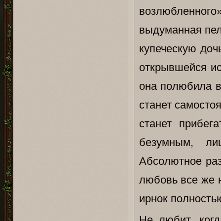
возлюбленного»
выдуманная пел
купеческую доч
открывшейся ист
она полюбила в
станет самосто
станет прибег
безумным, ли
Абсолютное раз
любовь все же н
ирнок полность
Не любит, когд