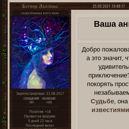
25.09.2021 19:48:17
Богиня Эдолина
СОЗДАТЕЛЬНИЦА ВСЕГО МИРА
Ваша ан
Добро пожалова
а это значит,
удивитель
приключение?
покорять прос
незабываем
Зарегистрирован
: 21.08.2017
СООБЩЕНИЙ:
УВАЖЕНИЕ:
Судьбе
, он
1101
+338
известиями
Позитив:
+16
Провел на форуме:
5 дней 22 часа
Последний визит: