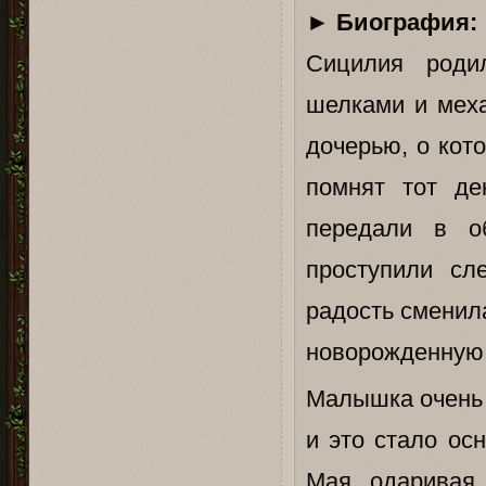
►
Биография:
Сицилия роди
шелками и меха
дочерью, о кот
помнят тот де
передали в о
проступили сл
радость сменил
новорожденную,
Малышка очень 
и это стало ос
Мая, одаривая