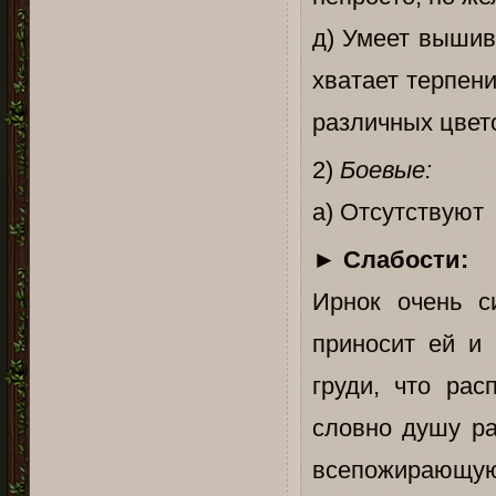
д) Умеет вышив
хватает терпен
различных цвет
2)
Боевые:
а) Отсутствуют
►
Слабости:
Ирнок очень с
приносит ей и 
груди, что ра
словно душу ра
всепожирающую