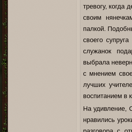
тревогу, когда
своим нянечка
палкой. Подобн
своего супруга
служанок пода
выбрала неверны
с мнением сво
лучших учителе
воспитанием в к
На удивление, 
нравились урок
разговора с о