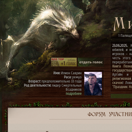
1 Паляще
23.06.2025.
Ми
юбилей, и м
игроков – н
честь этого
переработа
Книга Позн
государства
Имя:
Илион Саврин
Артэйн и г
Раса:
ремуо
религиозная
Возраст:
предположительно 33 года
скачок
! Лов
Род деятельности:
лидер Смертельных
"Праздник Н
Всадников
конкурсах
"
подробнее
архиве"
(до 0
к празднику
Имя:
Тэрис
Раса:
ремуо
Возраст:
предположительно 30 лет
Род деятельности:
член Смертельных
ФОРУМ
УЧАСТН
Всадников, правая рука Илиона
подробнее