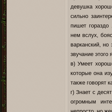
девушка хорошо
сильно заинтер
пишет гораздо 
нем вслух, боя
варканский, но
звучание этого 
в) Умеет хорош
которые она из
также говорят ка
г) Знает с деся
огромным инте
непросто, но же