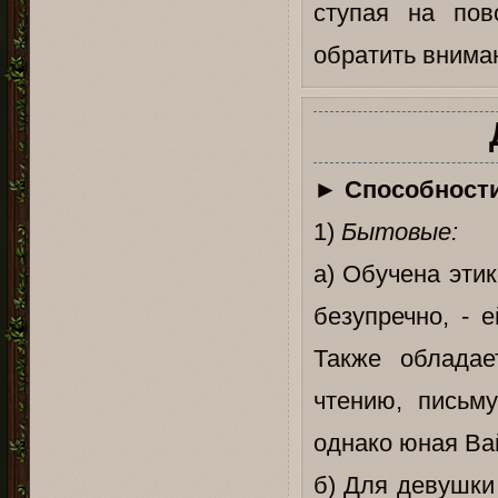
ступая на пов
обратить вниман
►
Способности
1)
Бытовые:
а) Обучена эти
безупречно, - 
Также обладае
чтению, письму
однако юная Вай
б) Для девушки