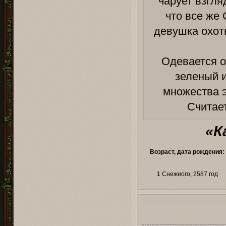
чарует взгля
что все же
девушка охот
Одевается о
зеленый и
множества э
Считает
«К
Возраст, дата рождения:
1 Снежного, 2587 год