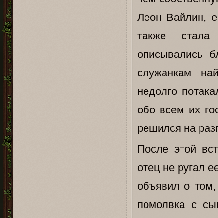
Леон Вайлин, е
также стала 
описывались б
служанкам на
недолго потака
обо всем их го
решился на разг
После этой вст
отец не ругал е
объявил о том,
помолвка с сы