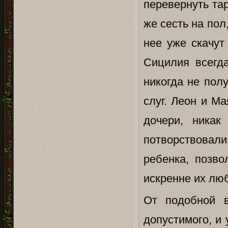
перевернуть тар
же сесть на пол
нее уже скачут
Сицилия всегда
никогда не пол
слуг. Леон и М
дочери, никак
потворствовали
ребенка, позво
искренне их люб
От подобной в
допустимого, и