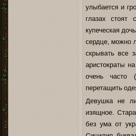
улыбается и гро
глазах стоят 
купеческая доч
сердце, можно л
скрывать все 
аристократы на
очень часто (
перетащить оде
Девушка не ли
изящное. Стара
без ума от ук
Сицилия буквал