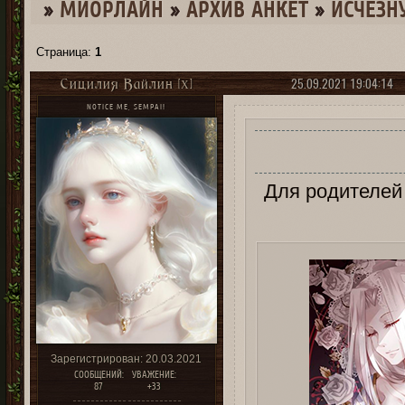
»
МИОРЛАЙН
»
­АРХИВ АНКЕТ
»
ИСЧЕЗН
Страница:
1
25.09.2021 19:04:14
Сицилия Вайлин [X]
NOTICE ME, SEMPAI!
Для родителей 
Зарегистрирован
: 20.03.2021
СООБЩЕНИЙ:
УВАЖЕНИЕ:
87
+33