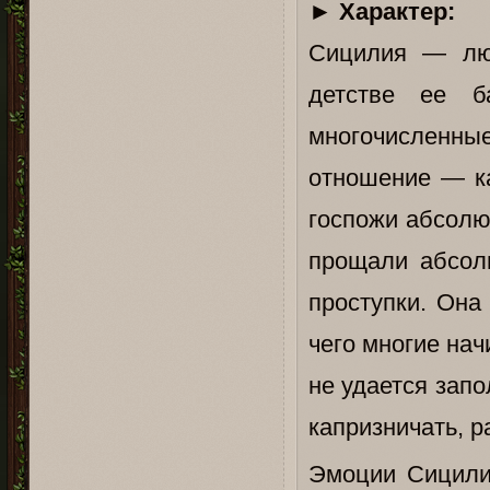
►
Характер:
Сицилия — люб
детстве ее б
многочисленны
отношение — ка
госпожи абсолю
прощали абсол
проступки. Она
чего многие на
не удается зап
капризничать, р
Эмоции Сицилии