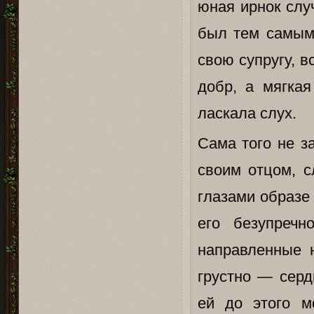
юная ирнок слу
был тем самым
свою супругу, в
добр, а мягкая
ласкала слух.
Сама того не з
своим отцом, с
глазами образе
его безупречн
направленные н
грустно — серд
ей до этого м