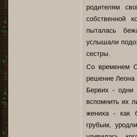
родителям сво
собственной 
пыталась беж
услышали подоз
сестры.
Со временем С
решение Леона 
Бервих - одни 
вспомнить их л
жениха - как 
грубым, уродл
удивилась, ко