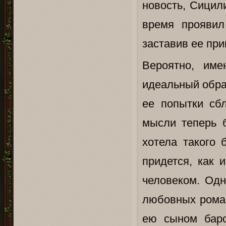
новость, Сицил
время проявил
заставив ее пр
Вероятно, им
идеальный обра
ее попытки сбл
мысли теперь 
хотела такого 
придется, как 
человеком. Одн
любовных роман
ею сыном баро