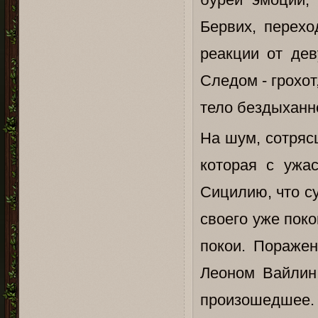
Бервих, перехо
реакции от дев
Следом - грохот
тело бездыханн
На шум, сотряс
которая с ужа
Сицилию, что с
своего уже поко
покои. Пораже
Леоном Вайлин,
произошедшее.