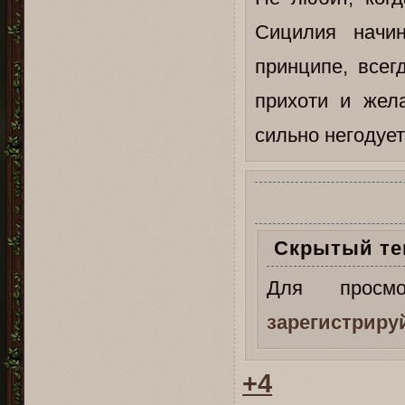
Сицилия начин
принципе, всег
прихоти и жела
сильно негодует
Скрытый те
Для просм
зарегистриру
+4