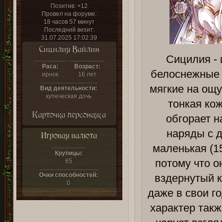
Позитив:
+12
Провел на форуме:
18 часов 57 минут
Последний визит:
31.07.2025 17:02:39
Сицилия Вайлин
Сицилия - 
Раса:
Возраст:
белоснежные 
ирнок
16 лет
мягкие на ощу
Вид деятельности:
купеческая дочь
тонкая кож
Карточка персонажа
обгорает н
наряды с 
Игровая валюта
маленькая (1
Крупицы:
потому что о
65
Очки способностей:
вздернутый к
0
даже в свои г
характер такж