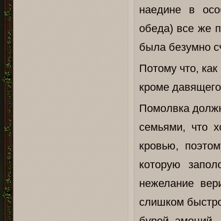
наедине в осо
обеда) все же 
была безумно с
Потому что, как
кроме давящего
Помолвка должн
семьями, что х
кровью, поэто
которую запол
нежелание вер
слишком быстро
бурей эмоций,