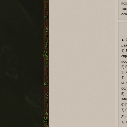
пох
так
осо
►
Бы
1) 
спр
пос
2) 
3) 
4)
мно
бол
5) 
эле
6) 
7) 
Бое
1) 