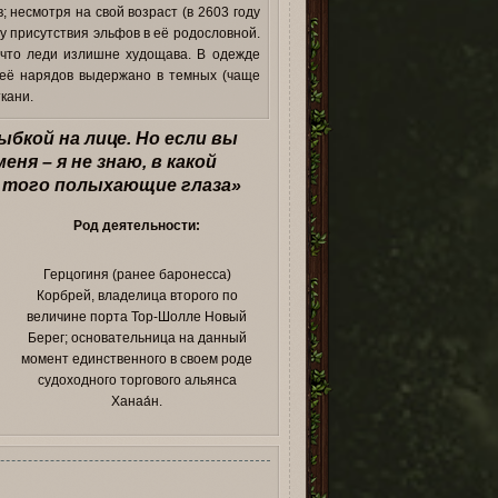
 несмотря на свой возраст (в 2603 году
у присутствия эльфов в её родословной.
 что леди излишне худощава. В одежде
 её нарядов выдержано в темных (чаще
кани.
ыбкой на лице. Но если вы
ня – я не знаю, в какой
з того полыхающие глаза»
Род деятельности:
Герцогиня (ранее баронесса)
Корбрей, владелица второго по
величине порта Тор-Шолле Новый
Берег; основательница на данный
момент единственного в своем роде
судоходного торгового альянса
Ханаа́н.