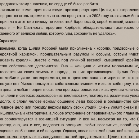
предавать этому значению, но сердце её было разбито.
ачально не самая приятная среди горожан репутация Цилии, как «королевско
герцогство столь стремительно стало процветать, к 2603 году став самым бог
пришла в этот мир никому не известной баронессой, серой мышкой, малень
ерь я – Её Светлость герцогиня Корбрей, обладательница гигантского с
денного от великой любви, которую, увы, сохранить не удалось».
Характер:
времена, когда Цилия Корбрей была приближена к королю, придворные 
вероятной харизмой, проницательным разумом и особым, острым чувст
абавить короля». Вместе с тем, под личиной веселой, смешливой фрейл
ство собственного достоинства. Она – женщина с четким моральным ко
госостояния своих земель и народа, на них проживающего. Цилия Генр
желюбие и даже гостеприимство, хотя прежнего запала и игривости, котор
но уже нет. Умело пользуется собственным влиянием и знает себе цену, также
я цена, и любая неприятность или преграда решается лишь нужным количес
ья, лени и светских разговоров «из вежливости», поэтому на различных ув
долго. К слову, человеческому общению леди Корбрей в большинстве слу
лирное дело или поездку верхом вдоль своих угодий. Очень любит океан и 
нципиальна и категорична, а любое отклонение от первоначального плана выв
ко сориентируется в возникшей ситуации. И все же, несмотря на то, что
еству, она, как и все, подвластна эмоциям: любит веселиться, порой гру
щение влюбленности ей не чуждо. Однако, после не самой приятной истории
ия стала видеть лишь следующее за ней предательство. Ценит тех, кто п