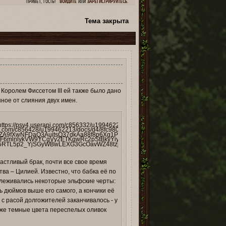
ПРИВЕТ, ГОСТЬ!
ВОЙДИТЕ
ИЛИ
ЗАРЕГИСТРИРУЙТЕСЬ
.
Тема закрыта
1
 Королем Фиссетом III ей также было дано
ное от слияния двух имен.
частливый брак, почти все свое время
ва – Цилией. Известно, что бабка её по
слеживались некоторые эльфские черты:
 дюймов выше его самого, а кончики её
 с расой долгожителей заканчивалось - у
 же темные цвета переспелых оливок