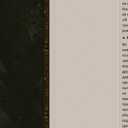
не 
Изн
её 
«Я 
теп
рож
►
Во 
не
поз
чув
бла
дру
дав
сво
ныт
не 
юве
при
лег
общ
ощу
Цил