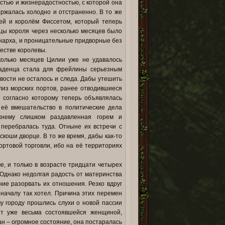
стью и жизнерадостностью, с которой она
ержалась холодно и отстраненно. В то же
ей и королём Фиссетом, который теперь
цы короля через несколько месяцев было
нарха, и проницательные придворные без
естве королевы.
колько месяцев Цилии уже не удавалось
ладенца стала для фрейлины серьезным
ивости не осталось и следа. Дабы утешить
из морских портов, ранее отводившиеся
 согласно которому теперь объявлялась
 её вмешательство в политические дела
ежнему слишком раздавленная горем и
перебралась туда. Отныне их встречи с
коши дворце. В то же время, дабы как-то
ортовой торговли, ибо на её территориях
, и только в возрасте тридцати четырех
 Однако недолгая радость от материнства
ие разорвать их отношения. Резко вдруг
оначалу так хотел. Причина этих перемен
у городу прошлись слухи о новой пассии
нт уже весьма состоявшейся женщиной,
н – огромное состояние, она постаралась