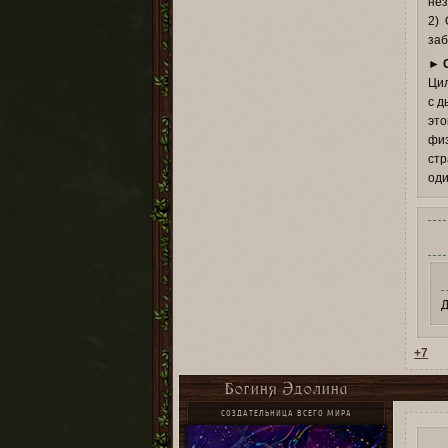
нез
2) 
заб
►
Цил
с д
это
физ
стр
оди
Д
+7
Богиня Эдолина
СОЗДАТЕЛЬНИЦА ВСЕГО МИРА