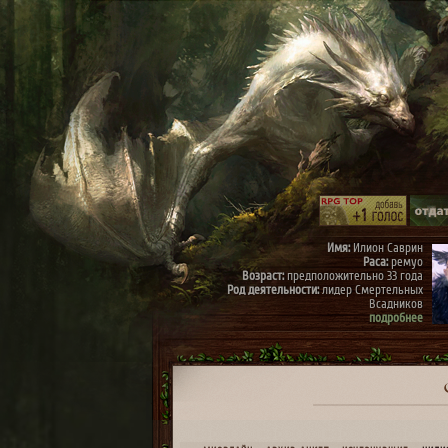
Имя:
Илион Саврин
Раса:
ремуо
Возраст:
предположительно 33 года
Род деятельности:
лидер Смертельных
Всадников
подробнее
Имя:
Тэрис
Раса:
ремуо
Возраст:
предположительно 30 лет
Род деятельности:
член Смертельных
Всадников, правая рука Илиона
подробнее