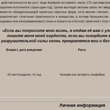
 действительности же рост леди Корбрей составляет около 175 сантиметров;
ерцогине исполнился сорок один год), Цилия выглядит моложе своих лет ввид
вляется обладательницей приятных округлых форм, хотя многие считают,
редпочитает сочетание практичности и изящества, а потому большинство
ордовых или ультрамариновых) тонах и пошито из плотной, приятной к телу т
«Если вы попросите мою жизнь, я отдам её вам с ул
лишите меня моей гордости, если вы оскорбите ме
разрушительной силы огонь превратятся мои и бе
Возраст, дата рождения:
Раса:
20 листопадного, 41 год
Человек (на четверть эльфийка)
Личная информация