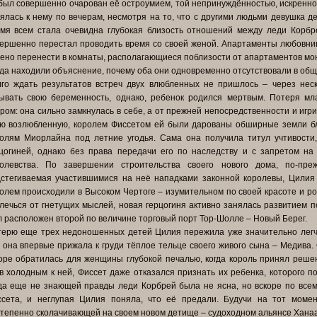
был совершенно очарован её остроумием, той непринуждённостью, искренно
ялась к нему по вечерам, несмотря на то, что с другими людьми девушка д
мя всем стала очевидна глубокая близость отношений между леди Корбр
ершенно перестал проводить время со своей женой. Апартаменты любовни
ено перенести в комнаты, располагающиеся поблизости от апартаментов мо
да находили объяснение, почему оба они одновременно отсутствовали в общ
го ждать результатов встреч двух влюбленных не пришлось – через нес
ывать свою беременность, однако, ребенок родился мертвым. Потеря м
ром: она сильно замкнулась в себе, а от прежней непосредственности и игр
ю возлюбленную, королем Фиссетом ей были дарованы обширные земли бл
олям Миорлайна под летние угодья. Сама она получила титул учтивости,
цогиней, однако без права передачи его по наследству и с запретом на
ролевства. По завершении строительства своего нового дома, по-пр
стегиваемая участившимися на неё нападками законной королевы, Цилия 
олем происходили в Высоком Чертоге – изумительном по своей красоте и рос
лечься от гнетущих мыслей, новая герцогиня активно занялась развитием п
 расположен второй по величине торговый порт Тор-Шолле – Новый Берег.
ерю еще трех недоношенных детей Цилия пережила уже значительно легче
 она впервые прижала к груди тёплое тельце своего живого сына – Медива.
оре обратилась для женщины глубокой печалью, когда король принял решен
в холодным к ней, Фиссет даже отказался признать их ребенка, которого п
да еще не знающей правды леди Корбрей была не ясна, но вскоре по всем
ссета, и неглупая Цилия поняла, что её предали. Будучи на тот моме
тепенно сколачивающей на своем новом детище – судоходном альянсе Ханаа