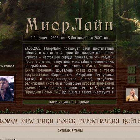
1 Палящего, 2606 год - 5 Листопадного, 2607 год
23.06.2025.
МиорЛайн празднует свой шестилетний
юбилей, и мы от всей души благодарим вас, наших
игроков – настоящее сердце проекта, за эти годы! В
честь этого мы запустили масштабные обновления:
переработаны ключевые разделы (
Расы
,
Летопись
,
Книга Познания
), добавлена
новая карта с тремя
государствами
(Королевство МиорЛайн, Республика
Артэйн и город-государство Инитос), углублена
религиозная система
и произошел
игровой временной
скачок
! Ловите акции: подарки всего за 5 крупиц и
"Праздник Новых Лиц"
(до 25.07), а также участвуйте в
конкурсах
"Маски сброшены, господа"
и
"Беспорядок в
архиве"
(до 07.07)! Мечты сбываются, присоединяйтесь
к празднику! ✨
ФОРУМ
УЧАСТНИКИ
ПОИСК
РЕГИСТРАЦИЯ
ВОЙТ
активные темы