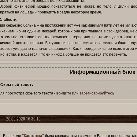
аметно вонзить под ребра в целях самозащиты;
Особой физической мощью похвастаться не может, но тело у Цилии дос
ираться на лошадь и проводить в седле некоторое время.
Слабости:
ия серьёзно больна – на протяжении вот уже как минимум пяти лет её муч
ыханием, но ни один из лекарей, которых она приглашала в свой дворец, не с
го сильно страдает её выносливость: герцогиня не может долго скака
ической деятельностью. Безумно сильно переживает за жизнь и благополуч
ах этот уже давно граничит с паранойей. Как и прежде, сильнее всего в этой
ночества, и надеется, что ей никогда больше не придется это пережить.
Информационный блок
Скрытый текст:
ля просмотра скрытого текста -
войдите
или
зарегистрируйтесь
.
20.09.2020 16:39:19
В разделе
"Картотека"
была создана тема с именем Вашего персонажа, гд