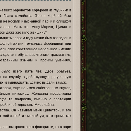
невших баронетов Корбреев из глубинки в
. Глава семейства, Эллон Корбрей, был
 и не носили изысканной парчи и слишком
рмлены. Мать же, Анну-Марию, Цилия в
орой даже жесткую женщину".
ридцать первом году жизни был возведен в
едолгой жизни трудилась фрейлиной при
имели свое собственное небольшое имение
следствии обучалась чтению, грамматике,
остранным языкам и прочим умениям,
 было всего пять лет. Двое братьев,
ы на службу в действующую регулярную
ло четырнадцать, удачно выдали замуж.
торая, еще не имея собственных внуков,
юбимую питомицу. Женщина продолжила
огда та подросла, именно с протекции
фрейлиной королевы Миорлайна.
ества. Он называл меня Цилеттой, и его
рг мой живой и смелый ум, в то время как
растом красота его фаворитки, то вскоре