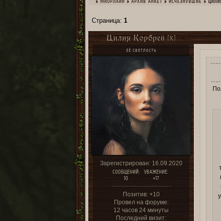
»
МИОРЛАЙН
»
­АРХИВ АНКЕТ
»
ИСЧЕЗНУВШИЕ
»
ЦИЛИ
Страница:
1
Цилия Корбрей [X]
ЕЁ СВЕТЛОСТЬ
По
Зарегистрирован
: 16.09.2020
СООБЩЕНИЙ:
УВАЖЕНИЕ:
10
+17
Позитив:
+10
у
Провел на форуме:
12 часов 24 минуты
Последний визит: