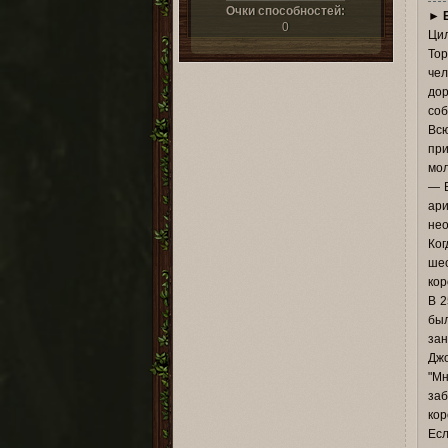
Очки способностей:
►
0
Цил
Тор
чел
до
соб
Всю
при
мол
— В
ар
нео
Ко
ше
кор
В 2
бы
за
Джо
"Мн
заб
кор
Есл