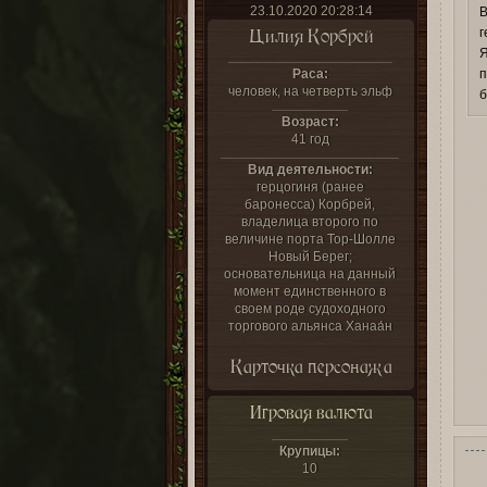
23.10.2020 20:28:14
В
Цилия Корбрей
г
Я
Раса:
п
человек, на четверть эльф
б
Возраст:
41 год
Вид деятельности:
герцогиня (ранее
баронесса) Корбрей,
владелица второго по
величине порта Тор-Шолле
Новый Берег;
основательница на данный
момент единственного в
своем роде судоходного
торгового альянса Ханаа́н
Карточка персонажа
Игровая валюта
Крупицы:
10