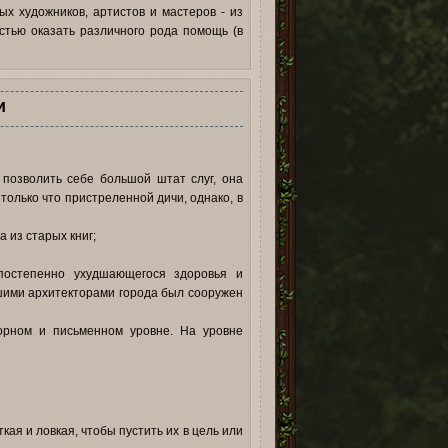
х художников, артистов и мастеров - из
стью оказать различного рода помощь (в
и
 позволить себе большой штат слуг, она
только что пристреленной дичи, однако, в
а из старых книг;
постепенно ухудшающегося здоровья и
шими архитекторами города был сооружен
ворном и письменном уровне. На уровне
ая и ловкая, чтобы пустить их в цель или