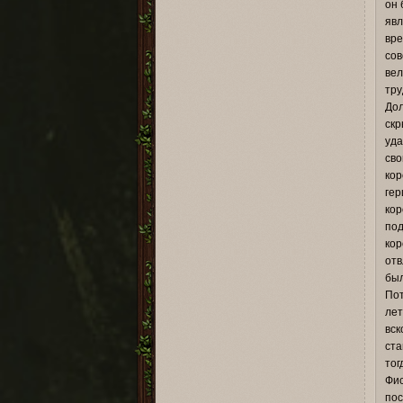
он 
явл
вре
сов
вел
тру
Дол
скр
уда
сво
кор
гер
ко
под
кор
отв
был
Пот
лет
вск
ста
тог
Фи
пос