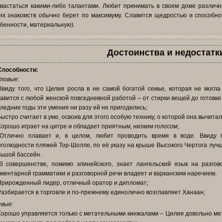
вастаться какими-либо талантами. Любит принимать в своем доме различны
их знакомств обычно берет по максимуму. Славится щедростью и способно
бенности, материальную).
Достоинства и недостатк
Способности:
товые:
Ввиду того, что Цилия росла в не самой богатой семье, которая не могла
авится с любой женской повседневной работой – от стирки вещей до готовки 
ледние годы эти умения ни разу ей не пригодились;
Быстро считает в уме, освоив для этого особую технику, о которой она вычитал
Хорошо играет на цитре и обладает приятным, низким голосом;
 Отлично плавает и, в целом, любит проводить время в воде. Ввиду 
голюдности пляжей Тор-Шолле, по её указу на крыше Высокого Чертога луч
ьшой бассейн.
В совершенстве, помимо элинейского, знает лангельский язык на разго
ментарной грамматики и разговорной речи владеет и варканским наречием.
Прирожденный лидер, отличный оратор и дипломат;
Разбирается в торговле и по-прежнему единолично возглавляет Ханаан;
вые:
Хорошо управляется только с метательными кинжалами – Цилия довольно метк