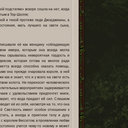
й подстилки» вскоре сошла на нет, когда
атым в Тор-Шолле:
кой и тихой протеже леди Джорджианы, а
остояния, мать лучшего на свете сына,
описывали её как женщину «обладающую
вом юмора, которым она всегда могла
ины скрывалась невероятная гордость и
дексом, которая готова на многое ради
иетта всегда способна оказать помощь,
ыми она прежде очаровала короля, в ней
 как и знает, что и у всего на свете есть
твом золота. Не переносит человеческого
еселительных мероприятиях задерживается
чаев с удовольствием предпочтет книги,
верит, что вода придает ей сил. Слишком
одит её из себя, несмотря на то, что она
 Её Светлость имеет особое отношение к
стить, а иногда и приятное телу и духу
 с королем Фиссетом, в проявлении любви
остоянно учится чему-то новому и может