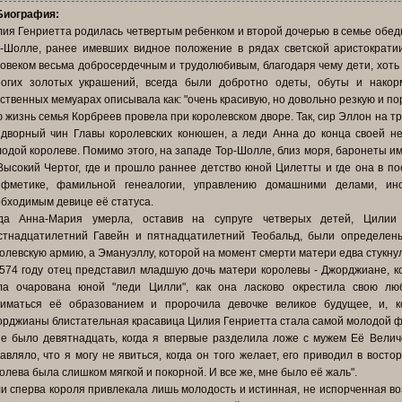
Биография:
ия Генриетта родилась четвертым ребенком и второй дочерью в семье обед
-Шолле, ранее имевших видное положение в рядах светской аристократии
овеком весьма добросердечным и трудолюбивым, благодаря чему дети, хоть
рогих золотых украшений, всегда были добротно одеты, обуты и нако
ственных мемуарах описывала как: "очень красивую, но довольно резкую и п
 жизнь семья Корбреев провела при королевском дворе. Так, сир Эллон на т
дворный чин Главы королевских конюшен, а леди Анна до конца своей н
одой королеве. Помимо этого, на западе Тор-Шолле, близ моря, баронеты 
ысокий Чертог, где и прошло раннее детство юной Цилетты и где она в по
ифметике, фамильной генеалогии, управлению домашними делами, ин
бходимым девице её статуса.
гда Анна-Мария умерла, оставив на супруге четверых детей, Цилии
стнадцатилетний Гавейн и пятнадцатилетний Теобальд, были определен
олевскую армию, а Эмануэллу, которой на момент смерти матери едва стукну
574 году отец представил младшую дочь матери королевы - Джорджиане, ко
ла очарована юной "леди Цилли", как она ласково окрестила свою л
ниматься её образованием и пророчила девочке великое будущее, и, к
рджианы блистательная красавица Цилия Генриетта стала самой молодой 
е было девятнадцать, когда я впервые разделила ложе с мужем Её Велич
авляло, что я могу не явиться, когда он того желает, его приводил в восто
олева была слишком мягкой и покорной. И все же, мне было её жаль".
и сперва короля привлекала лишь молодость и истинная, не испорченная воз