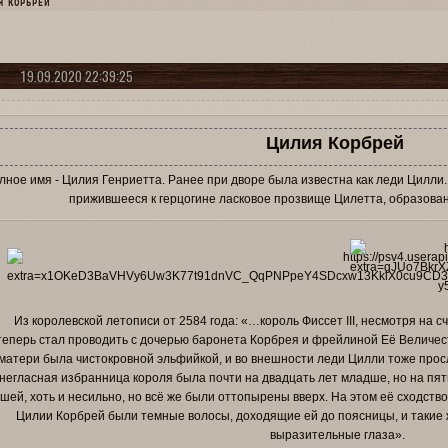
Я КОРБРЕЙ
19.09.2020 22:39:25
Цилия Корбрей
лное имя - Цилия Генриетта. Ранее при дворе была известна как леди Цилли.
прижившееся к герцогине ласковое прозвище Цилетта, образован
Из королевской летописи от 2584 года: «…король Фиссет III, несмотря на с
теперь стал проводить с дочерью баронета Корбрея и фрейлиной Её Величест
матери была чистокровной эльфийкой, и во внешности леди Цилли тоже про
негласная избранница короля была почти на двадцать лет младше, но на пять
шей, хоть и несильно, но всё же были оттопырены вверх. На этом её сходство
Цилии Корбрей были темные волосы, доходящие ей до поясницы, и такие
выразительные глаза».