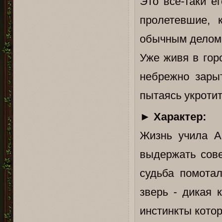
Это все-таки е
пролетевшие, 
обычным делом 
Уже живя в гор
небрежно зарыт
пытаясь укроти
►
Характер:
Жизнь учила А
выдержать сове
судьба помотал
зверь - дикая 
инстинкты котор