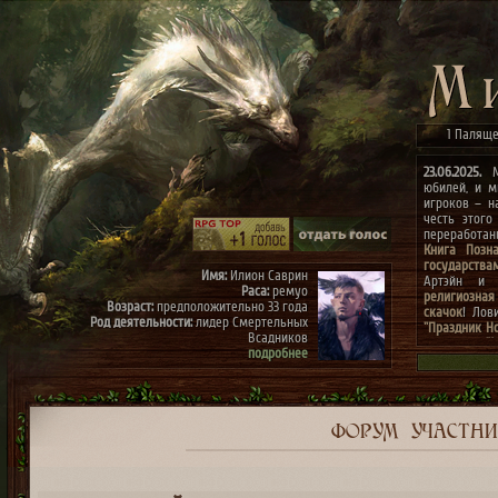
1 Паляще
23.06.2025.
Ми
юбилей, и м
игроков – н
честь этого
переработа
Книга Позн
государства
Имя:
Илион Саврин
Артэйн и г
Раса:
ремуо
религиозная
Возраст:
предположительно 33 года
скачок
! Лов
Род деятельности:
лидер Смертельных
"Праздник Н
Всадников
конкурсах
"
подробнее
архиве"
(до 0
к празднику
Имя:
Тэрис
Раса:
ремуо
Возраст:
предположительно 30 лет
Род деятельности:
член Смертельных
ФОРУМ
УЧАСТН
Всадников, правая рука Илиона
подробнее