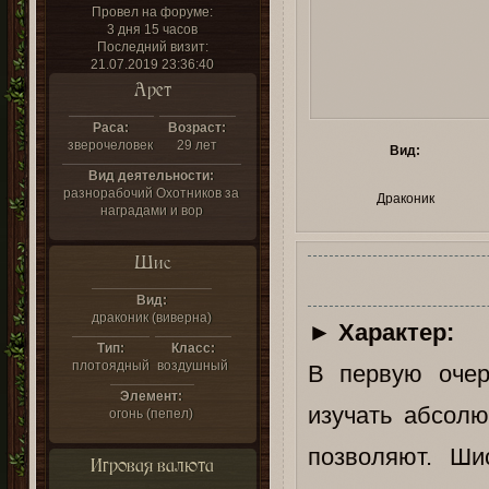
Провел на форуме:
3 дня 15 часов
Последний визит:
21.07.2019 23:36:40
Арет
Раса:
Возраст:
зверочеловек
29 лет
Вид:
Вид деятельности:
разнорабочий Охотников за
Драконик
наградами и вор
Шис
Вид:
драконик (виверна)
►
Характер:
Тип:
Класс:
плотоядный
воздушный
В первую очер
Элемент:
изучать абсолю
огонь (пепел)
позволяют. Ши
Игровая валюта