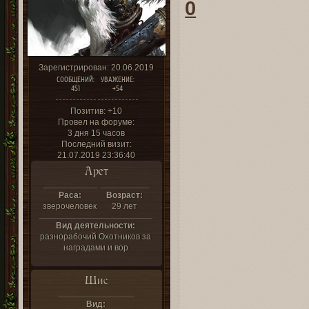
0
Зарегистрирован
: 20.06.2019
СООБЩЕНИЙ:
УВАЖЕНИЕ:
451
+54
Позитив:
+10
Провел на форуме:
3 дня 15 часов
Последний визит:
21.07.2019 23:36:40
Арет
Раса:
Возраст:
зверочеловек
29 лет
Вид деятельности:
разнорабочий Охотников за
наградами и вор
Шис
Вид: