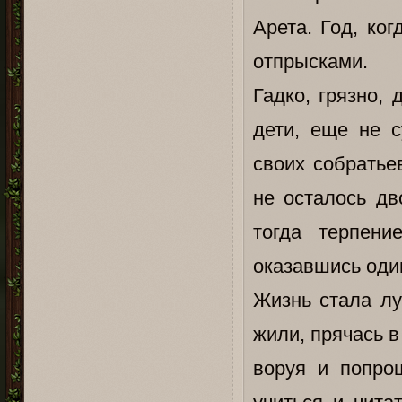
Арета. Год, ко
отпрысками.
Гадко, грязно,
дети, еще не с
своих собратье
не осталось дв
тогда терпени
оказавшись оди
Жизнь стала лу
жили, прячась в
воруя и попро