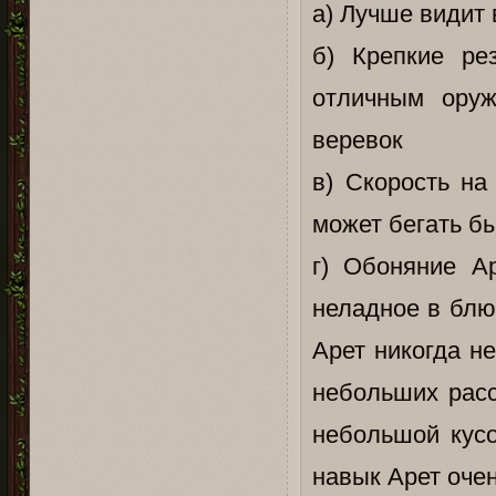
а) Лучше видит 
б) Крепкие ре
отличным оруж
веревок
в) Скорость на
может бегать бы
г) Обоняние Ар
неладное в блю
Арет никогда не
небольших расс
небольшой кусо
навык Арет очен