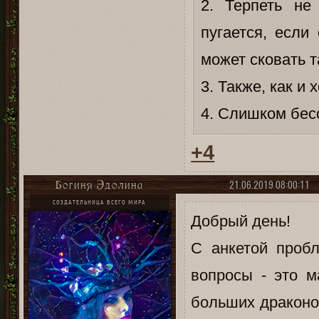
2. Терпеть не
пугается, если
может сковать т
3. Также, как и
4. Слишком бесс
+4
21.06.2019 08:00:11
Богиня Эдолина
СОЗДАТЕЛЬНИЦА ВСЕГО МИРА
Добрый день!
С анкетой пробл
вопросы - это м
больших драконо