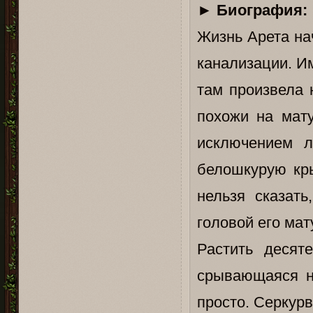
►
Биография:
Жизнь Арета на
канализации. И
там произвела 
похожи на мату
исключением л
белошкурую кры
нельзя сказать
головой его мат
Растить десят
срывающаяся на
просто. Серкурв