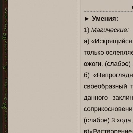
►
Умения:
1)
Магические:
а) «Искрящийся 
только ослепляе
ожоги. (слабое) 
б) «Непроглядн
своеобразный т
данного закли
соприкосновен
(слабое) 3 хода.
в)«Растворение