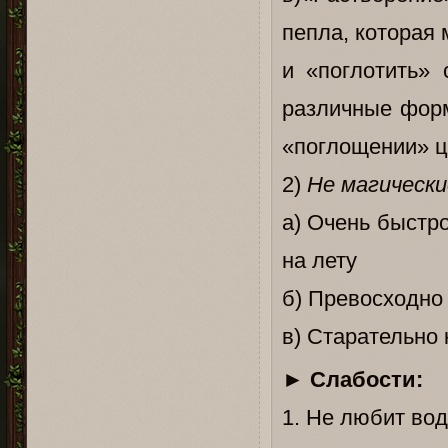
пепла, которая 
и «поглотить»
различные форм
«поглощении» це
2)
Не магически
а) Очень быстро
на лету
б) Превосходно 
в) Старательно 
►
Слабости:
1. Не любит вод