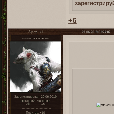
зарегистриру
+6
21.06.2019 01:24:07
Арет [X]
НАРУШИТЕЛЬ ОЧЕРЕДЕЙ
Зарегистрирован
: 20.06.2019
СООБЩЕНИЙ:
УВАЖЕНИЕ:
451
+54
Позитив:
+10