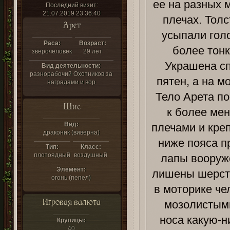
ее на разных 
Последний визит:
21.07.2019 23:36:40
плечах. Тол
Арет
усыпали голо
Раса:
Возраст:
более тонк
зверочеловек
29 лет
Украшена с
Вид деятельности:
разнорабочий Охотников за
пятен, а на м
наградами и вор
Тело Арета по
Шис
к более мен
Вид:
плечами и кре
драконик (виверна)
ниже пояса п
Тип:
Класс:
плотоядный
воздушный
лапы вооруж
Элемент:
лишены шерсти
огонь (пепел)
в моторике че
Игровая валюта
мозолистыми
носа какую-н
Крупицы:
40