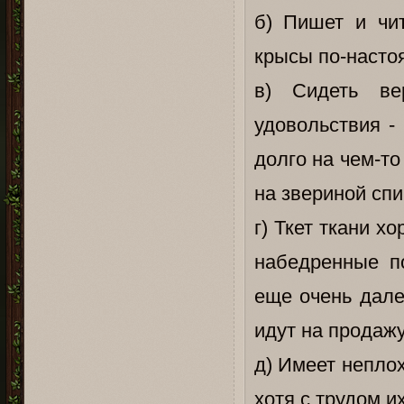
б) Пишет и чит
крысы по-насто
в) Сидеть ве
удовольствия -
долго на чем-то
на звериной спи
г) Ткет ткани х
набедренные п
еще очень дале
идут на продажу
д) Имеет неплох
хотя с трудом и