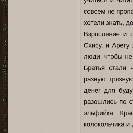
учиться и чита
совсем не пропа
хотели знать, д
Взросление и 
Схису, и Арету
люди, чтобы не
Братья стали 
разную грязну
денег для буд
разошлись по с
эльфийка! Кра
колокольчика и