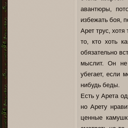
авантюры, пот
избежать боя, п
Арет трус, хотя
то, кто хоть к
обязательно вст
мыслит. Он не
убегает, если 
нибудь беды.
Есть у Арета од
но Арету нрави
ценные камушк