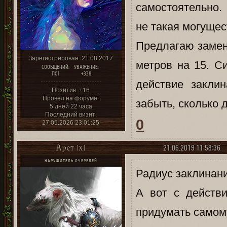
самостоятельно. 
не такая могущес
Предлагаю замен
Зарегистрирован
: 21.08.2017
метров на 15. С
СООБЩЕНИЙ:
УВАЖЕНИЕ:
1101
+338
действие закли
Позитив:
+16
Провел на форуме:
забыть, сколько 
5 дней 22 часа
Последний визит:
0
27.05.2026 23:01:25
21.06.2019 11:58:36
Арет [X]
НАРУШИТЕЛЬ ОЧЕРЕДЕЙ
Радиус заклинан
А вот с действ
придумать самом