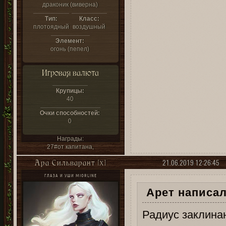
драконик (виверна)
Тип:
Класс:
плотоядный
воздушный
Элемент:
огонь (пепел)
Игровая валюта
Крупицы:
40
Очки способностей:
0
Награды:
27#от капитана,
21.06.2019 12:26:45
Ара Сильварант [X]
ГЛАЗА И УШИ MIORLINE
Арет написал
Радиус заклина