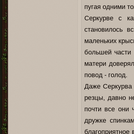
пугая одними т
Серкурве с ка
становилось в
маленьких крыс
большей части 
матери доверял
повод - голод.
Даже Серкурва 
резцы, давно н
почти все они 
дружке спинкам
благоприятное 