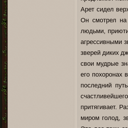
Арет сидел вер
Он смотрел на
людьми, приюти
агрессивными з
зверей диких д
свои мудрые зн
его похоронах 
последний путь
счастливейшег
притягивает. Р
миром голод, з