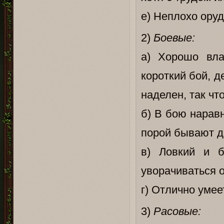
е) Неплохо ору
2)
Боевые:
а) Хорошо вла
короткий бой, 
наделен, так чт
б) В бою нарав
порой бывают д
в) Ловкий и б
уворачиваться 
г) Отлично умее
3)
Расовые: