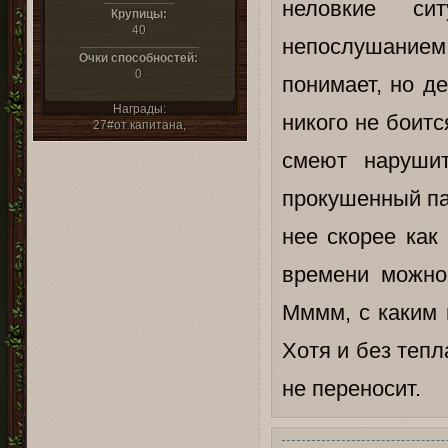
неловкие си
Крупицы:
40
непослушанием.
Очки способностей:
0
понимает, но д
Награды:
никого не боитс
27#от капитана,
смеют нарушит
прокушенный па
нее скорее как
времени можно 
Мммм, с каким 
Хотя и без тепл
не переносит.