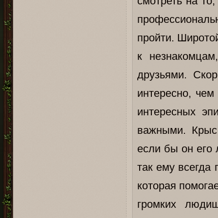
смотреть на то,
профессиональн
пройти. Широто
к незнакомцам
друзьями. Скор
интересно, чем
интересных эп
важными. Крыс 
если бы он его
так ему всегда
которая помогае
громких людиш