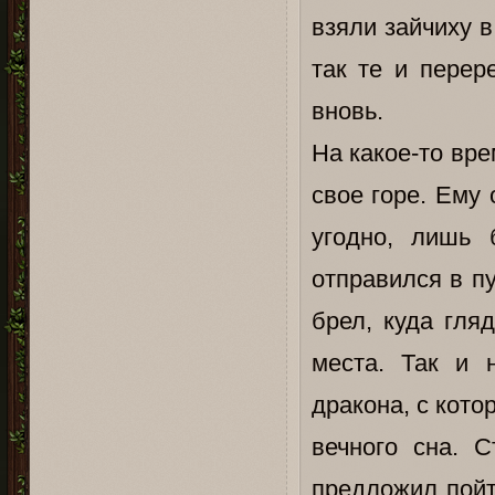
взяли зайчиху в
так те и перер
вновь.
На какое-то вре
свое горе. Ему 
угодно, лишь 
отправился в п
брел, куда гля
места. Так и 
дракона, с кот
вечного сна. С
предложил пойт