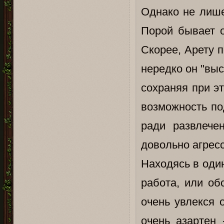
Однако не лише
Порой бывает 
Скорее, Арету 
нередко он "вы
сохраняя при э
возможность по
ради развлече
довольно агрес
Находясь в один
работа, или об
очень увлекся 
очень азартен