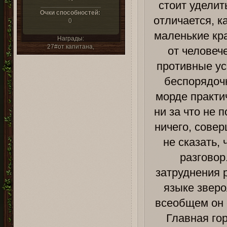
стоит уделит
Очки способностей:
отличается, 
0
маленькие кр
Награды:
27#от капитана,
от человеч
противные ус
беспорядоч
морде практич
ни за что не 
ничего, совер
не сказать,
разговор
затруднения 
языке зверо
всеобщем он 
Главная гор