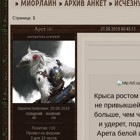
»
МИОРЛАЙН
»
­АРХИВ АНКЕТ
»
ИСЧЕЗН
Страница:
1
21.06.2019 00:45:11
Арет [X]
НАРУШИТЕЛЬ ОЧЕРЕДЕЙ
Крыса ростом 
не привыкшей
Зарегистрирован
: 20.06.2019
больше, чем ч
СООБЩЕНИЙ:
УВАЖЕНИЕ:
451
+54
и удерет, п
Позитив:
+10
Арета белой 
Провел на форуме:
3 дня 15 часов