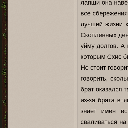
лапши она наве
все сбережения
лучшей жизни к
Скопленных ден
уйму долгов. А
которым Схис б
Не стоит говори
говорить, сколь
брат оказался т
из-за брата втя
знает имен вс
сваливаться на