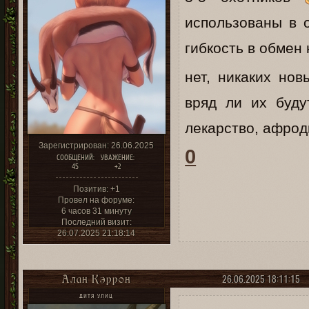
использованы в 
гибкость в обмен 
нет, никаких но
вряд ли их буду
лекарство, афрод
Зарегистрирован
: 26.06.2025
0
СООБЩЕНИЙ:
УВАЖЕНИЕ:
45
+2
Позитив:
+1
Провел на форуме:
6 часов 31 минуту
Последний визит:
26.07.2025 21:18:14
26.06.2025 18:11:15
Алан Кэррон
ДИТЯ УЛИЦ