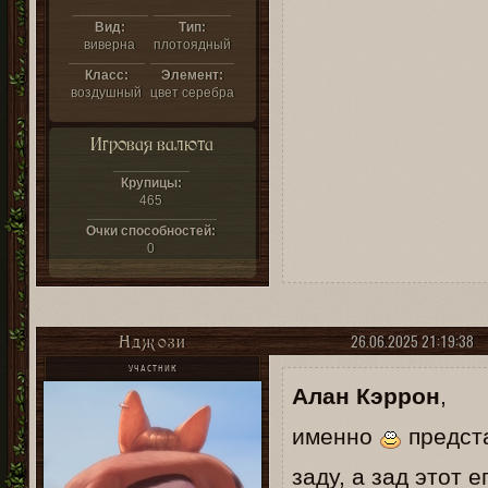
Вид:
Тип:
виверна
плотоядный
Класс:
Элемент:
воздушный
цвет серебра
Игровая валюта
Крупицы:
465
Очки способностей:
0
26.06.2025 21:19:38
Нджози
УЧАСТНИК
Алан Кэррон
,
именно
предста
заду, а зад этот 