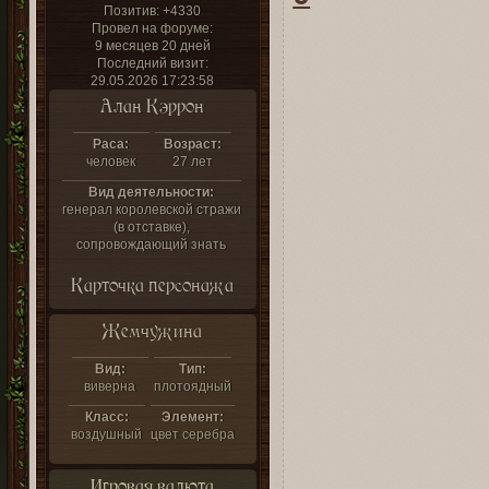
Позитив:
+4330
Провел на форуме:
9 месяцев 20 дней
Последний визит:
29.05.2026 17:23:58
Алан Кэррон
Раса:
Возраст:
человек
27 лет
Вид деятельности:
генерал королевской стражи
(в отставке),
сопровождающий знать
Карточка персонажа
Жемчужина
Вид:
Тип:
виверна
плотоядный
Класс:
Элемент:
воздушный
цвет серебра
Игровая валюта