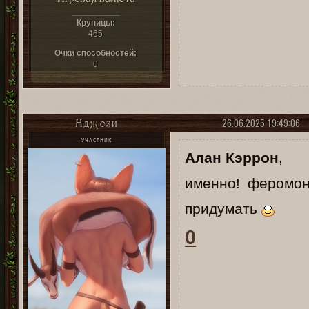
Крупицы:
465
Очки способностей:
0
26.06.2025 19:49:06
Нджози
УЧАСТНИК
Алан Кэррон
,
именно! феромон
придумать
0