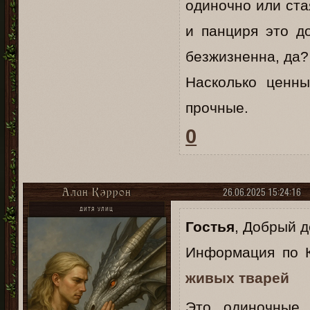
одиночно или ста
и панциря это д
безжизненна, да?
Насколько ценны
прочные.
0
26.06.2025 15:24:16
Алан Кэррон
ДИТЯ УЛИЦ
Гостья
, Добрый д
Информация по К
живых тварей
Это одиночные 