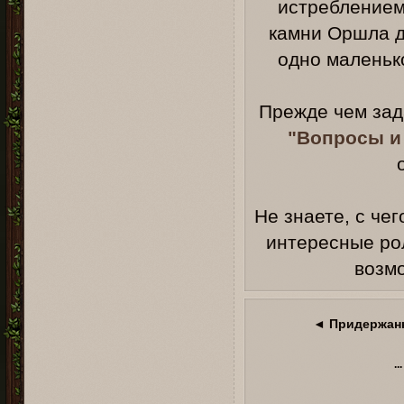
истреблением
камни Оршла д
одно маленько
Прежде чем зада
"Вопросы и
Не знаете, с че
интересные ро
возм
◄ Придержан
...