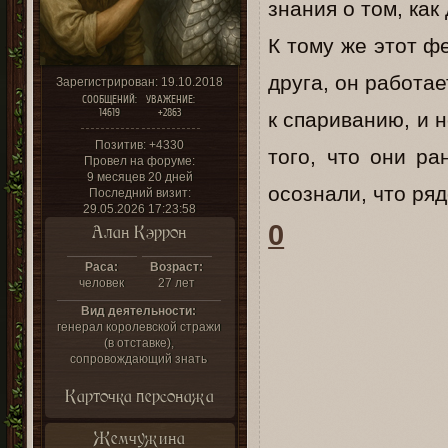
знания о том, ка
К тому же этот ф
друга, он работае
Зарегистрирован
: 19.10.2018
СООБЩЕНИЙ:
УВАЖЕНИЕ:
14619
+2863
к спариванию, и 
Позитив:
+4330
того, что они р
Провел на форуме:
9 месяцев 20 дней
осознали, что ряд
Последний визит:
29.05.2026 17:23:58
0
Алан Кэррон
Раса:
Возраст:
человек
27 лет
Вид деятельности:
генерал королевской стражи
(в отставке),
сопровождающий знать
Карточка персонажа
Жемчужина