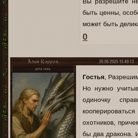
Вы разрешите н
быть ценны, особ
может быть делик
0
26.06.2025 15:49:13
Алан Кэррон
ДИТЯ УЛИЦ
Гостья
, Разрешим
Но нужно учитыв
одиночку спр
кооперироваться
охотников, приче
бы два дракона. 