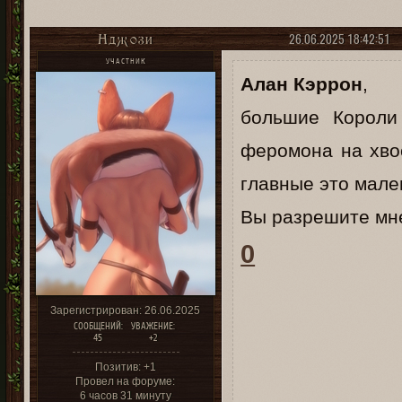
26.06.2025 18:42:51
Нджози
УЧАСТНИК
Алан Кэррон
,
большие Короли
феромона на хвос
главные это мален
Вы разрешите мне
0
Зарегистрирован
: 26.06.2025
СООБЩЕНИЙ:
УВАЖЕНИЕ:
45
+2
Позитив:
+1
Провел на форуме:
6 часов 31 минуту