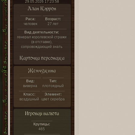
29.05.2026 17:23:58
Алан Кэррон
Раса:
Возраст:
человек
27 лет
Вид деятельности:
генерал королевской стражи
(в отставке),
сопровождающий знать
Карточка персонажа
Жемчужина
Вид:
Тип:
виверна
плотоядный
Класс:
Элемент:
воздушный
цвет серебра
Игровая валюта
Крупицы:
465