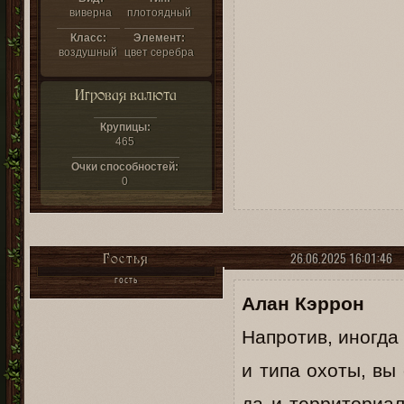
виверна
плотоядный
Класс:
Элемент:
воздушный
цвет серебра
Игровая валюта
Крупицы:
465
Очки способностей:
0
26.06.2025 16:01:46
Гостья
ГОСТЬ
Алан Кэррон
Напротив, иногда 
и типа охоты, вы
да и территориа