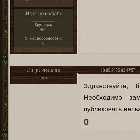
Игровая валюта
Крупицы:
465
Очки способностей:
0
13.05.2025 03:47:57
Дикие лошади
ГОСТЬ
Здравствуйте, 
Необходимо за
публиковать нель
0