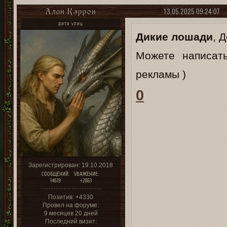
13.05.2025 09:24:07
Алан Кэррон
ДИТЯ УЛИЦ
Дикие лошади
, 
Можете написат
рекламы )
0
Зарегистрирован
: 19.10.2018
СООБЩЕНИЙ:
УВАЖЕНИЕ:
14619
+2863
Позитив:
+4330
Провел на форуме:
9 месяцев 20 дней
Последний визит: