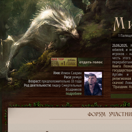
1 Паляще
23.06.2025.
Ми
юбилей, и м
игроков – н
честь этого
переработа
Книга Позн
государства
Имя:
Илион Саврин
Артэйн и г
Раса:
ремуо
религиозная
Возраст:
предположительно 33 года
скачок
! Лов
Род деятельности:
лидер Смертельных
"Праздник Н
Всадников
конкурсах
"
подробнее
архиве"
(до 0
к празднику
Имя:
Тэрис
Раса:
ремуо
Возраст:
предположительно 30 лет
Род деятельности:
член Смертельных
ФОРУМ
УЧАСТН
Всадников, правая рука Илиона
подробнее