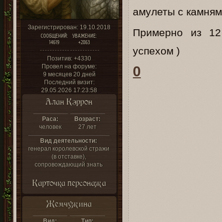
амулеты с камням
Зарегистрирован
: 19.10.2018
Примерно из 12
СООБЩЕНИЙ:
УВАЖЕНИЕ:
14619
+2863
успехом )
Позитив:
+4330
Провел на форуме:
0
9 месяцев 20 дней
Последний визит:
29.05.2026 17:23:58
Алан Кэррон
Раса:
Возраст:
человек
27 лет
Вид деятельности:
генерал королевской стражи
(в отставке),
сопровождающий знать
Карточка персонажа
Жемчужина
Вид:
Тип: