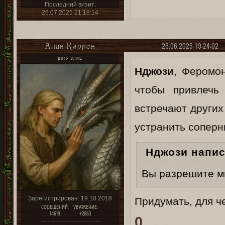
Последний визит:
26.07.2025 21:18:14
26.06.2025 19:24:02
Алан Кэррон
ДИТЯ УЛИЦ
Нджози
, Феромон
чтобы привлечь
встречают других
устранить соперн
Нджози напис
Вы разрешите м
Зарегистрирован
: 19.10.2018
Придумать, для че
СООБЩЕНИЙ:
УВАЖЕНИЕ:
14619
+2863
0