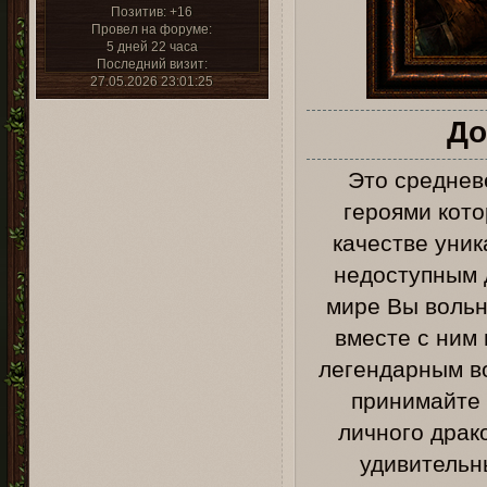
Позитив:
+16
Провел на форуме:
5 дней 22 часа
Последний визит:
27.05.2026 23:01:25
До
Это среднев
героями кото
качестве уни
недоступным 
мире Вы вольн
вместе с ним
легендарным в
принимайте 
личного драк
удивительн