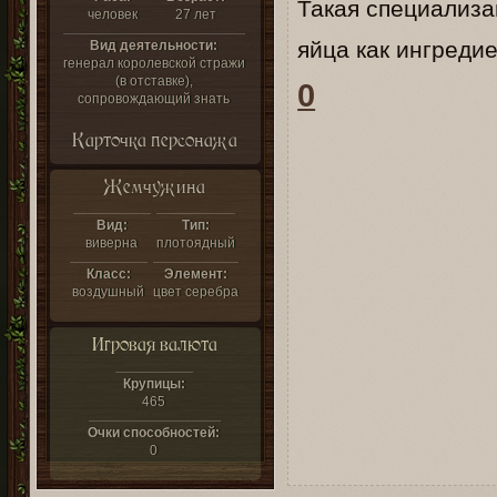
Такая специализа
человек
27 лет
яйца как ингредие
Вид деятельности:
генерал королевской стражи
(в отставке),
0
сопровождающий знать
Карточка персонажа
Жемчужина
Вид:
Тип:
виверна
плотоядный
Класс:
Элемент:
воздушный
цвет серебра
Игровая валюта
Крупицы:
465
Очки способностей:
0