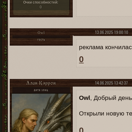
Очки способностей:
0
13.06.2025 19:00:10
Owl
ГОСТЬ
реклама кончилас
0
14.06.2025 13:42:37
Алан Кэррон
ДИТЯ УЛИЦ
Owl
, Добрый день
Открыли новую 
0