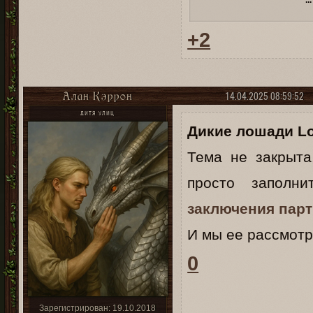
...
+2
14.04.2025 08:59:52
Алан Кэррон
ДИТЯ УЛИЦ
Дикие лошади Lo
Тема не закрыт
просто заполн
заключения пар
И мы ее рассмотр
0
Зарегистрирован
: 19.10.2018