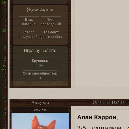
Жемчужина
Вид:
Тип:
виверна
плотоядный
Класс:
Элемент:
воздушный
цвет серебра
Игровая валюта
Крупицы:
465
Очки способностей:
0
26.06.2025 17:41:49
Нджози
УЧАСТНИК
Алан Кэррон
,
3-5 охотников