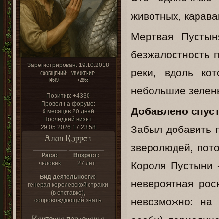
животных, карава
Мертвая Пустын
безжалостность п
Зарегистрирован
: 19.10.2018
реки, вдоль ко
СООБЩЕНИЙ:
УВАЖЕНИЕ:
14619
+2863
небольшие зелены
Позитив:
+4330
Провел на форуме:
Добавлено спуст
9 месяцев 20 дней
Последний визит:
29.05.2026 17:23:58
Забыл добавить п
Алан Кэррон
зверолюдей, пото
Раса:
Возраст:
человек
27 лет
Короля Пустыни -
Вид деятельности:
невероятная рос
генерал королевской стражи
(в отставке),
невозможно: на
сопровождающий знать
Карточка персонажа