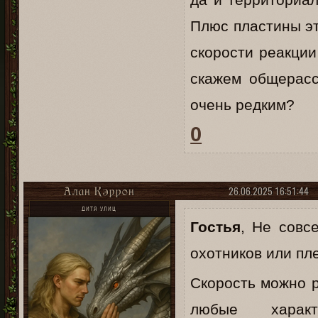
Плюс пластины эт
скорости реакции
скажем общерас
очень редким?
0
26.06.2025 16:51:44
Алан Кэррон
ДИТЯ УЛИЦ
Гостья
, Не совс
охотников или пл
Скорость можно 
любые характ