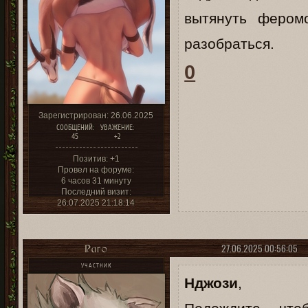
вытянуть фером
разобраться.
0
Зарегистрирован
: 26.06.2025
СООБЩЕНИЙ:
УВАЖЕНИЕ:
45
+2
Позитив:
+1
Провел на форуме:
6 часов 31 минуту
Последний визит:
26.07.2025 21:18:14
27.06.2025 00:56:05
Раго
УЧАСТНИК
Нджози
,