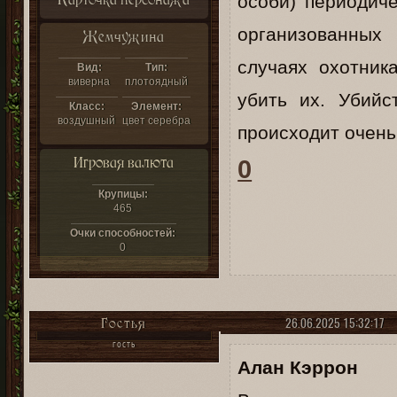
особи) периодич
организованных
Жемчужина
случаях охотник
Вид:
Тип:
виверна
плотоядный
убить их. Убийс
Класс:
Элемент:
воздушный
цвет серебра
происходит очень
Игровая валюта
0
Крупицы:
465
Очки способностей:
0
26.06.2025 15:32:17
Гостья
ГОСТЬ
Алан Кэррон