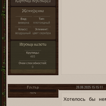
Карточка персонажа
Жемчужина
Вид:
Тип:
виверна
плотоядный
Класс:
Элемент:
воздушный
цвет серебра
Игровая валюта
Крупицы:
465
Очки способностей:
0
26.06.2025 15:15:11
Гостья
ГОСТЬ
Хотелось бы не