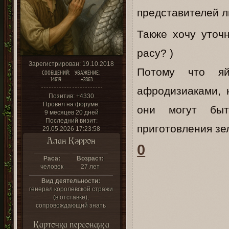
представителей л
Также хочу уточ
расу? )
Зарегистрирован
: 19.10.2018
Потому что я
СООБЩЕНИЙ:
УВАЖЕНИЕ:
14619
+2863
афродизиаками, 
Позитив:
+4330
Провел на форуме:
они могут быт
9 месяцев 20 дней
Последний визит:
приготовления зе
29.05.2026 17:23:58
Алан Кэррон
0
Раса:
Возраст:
человек
27 лет
Вид деятельности:
генерал королевской стражи
(в отставке),
сопровождающий знать
Карточка персонажа