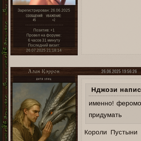
Зарегистрирован
: 26.06.2025
СООБЩЕНИЙ:
УВАЖЕНИЕ:
45
+2
Позитив:
+1
Провел на форуме:
6 часов 31 минуту
Последний визит:
26.07.2025 21:18:14
26.06.2025 19:56:26
Алан Кэррон
ДИТЯ УЛИЦ
Нджози напис
именно! феромо
придумать
Короли Пустыни 