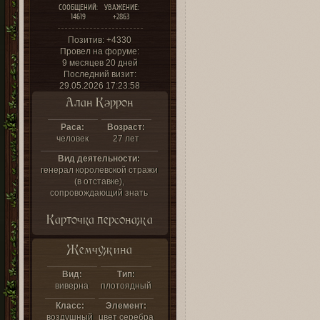
СООБЩЕНИЙ:
УВАЖЕНИЕ:
14619
+2863
Позитив:
+4330
Провел на форуме:
9 месяцев 20 дней
Последний визит:
29.05.2026 17:23:58
Алан Кэррон
Раса:
Возраст:
человек
27 лет
Вид деятельности:
генерал королевской стражи
(в отставке),
сопровождающий знать
Карточка персонажа
Жемчужина
Вид:
Тип:
виверна
плотоядный
Класс:
Элемент:
воздушный
цвет серебра