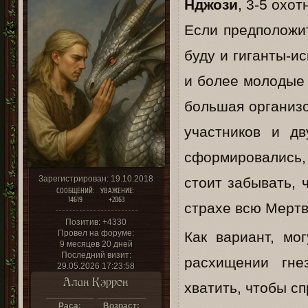
Нджози
, 3-5 охо
Если предположит
буду и гиганты-и
и более молодые 
большая организо
участников и д
сформировались, 
Зарегистрирован
: 19.10.2018
стоит забывать, 
СООБЩЕНИЙ:
УВАЖЕНИЕ:
14619
+2863
страхе всю Мерт
Позитив:
+4330
Провел на форуме:
Как вариант, мо
9 месяцев 20 дней
Последний визит:
расхищении гне
29.05.2026 17:23:58
Алан Кэррон
хватить, чтобы с
Раса:
Возраст: