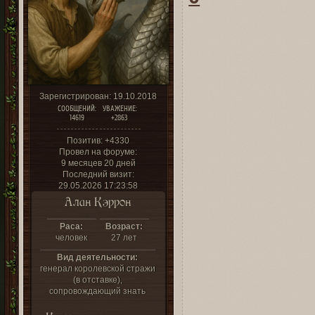
Зарегистрирован
: 19.10.2018
СООБЩЕНИЙ:
УВАЖЕНИЕ:
14619
+2863
Позитив:
+4330
Провел на форуме:
9 месяцев 20 дней
Последний визит:
29.05.2026 17:23:58
Алан Кэррон
Раса:
Возраст:
человек
27 лет
Вид деятельности:
генерал королевской стражи
(в отставке),
сопровождающий знать