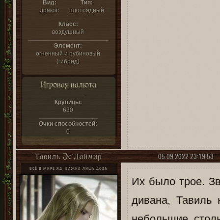
Вид:
Тип:
дракос
плотоядный
Класс:
воздушный
Элемент:
огненный и рубиновый
(гибрид)
Игровая валюта
Крупицы:
630
Очки способностей:
0
05.09.2022 23:19:53
Тавиль Эс`Лаймир
ВСЁ В МИРЕ ЯД, ВАЖНА ЛИШЬ ДОЗА
Их было трое. З
дивана, Тавиль
небольшие стол