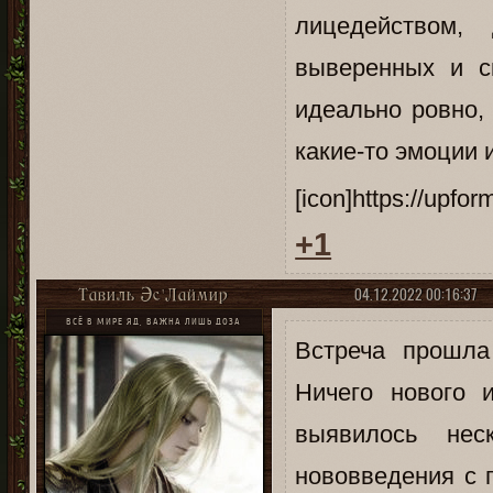
лицедейством,
выверенных и с
идеально ровно, 
какие-то эмоции
[icon]https://upfo
+1
04.12.2022 00:16:37
Тавиль Эс`Лаймир
ВСЁ В МИРЕ ЯД, ВАЖНА ЛИШЬ ДОЗА
Встреча прошла
Ничего нового и
выявилось нес
нововведения с 