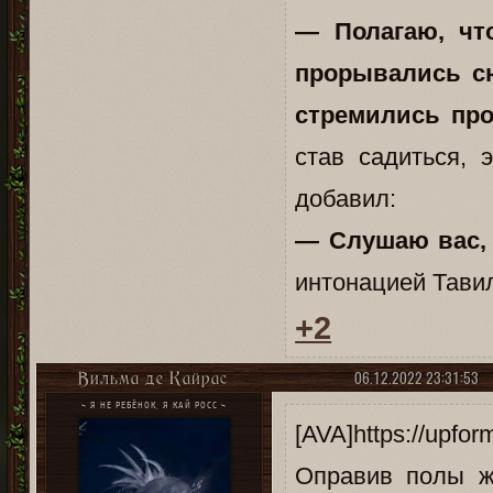
— Полагаю, чт
прорывались с
стремились про
став садиться, 
добавил:
— Слушаю вас, 
интонацией Тави
+2
06.12.2022 23:31:53
Вильма де Кайрас
~ Я НЕ РЕБЁНОК, Я КАЙ РОСС ~
[AVA]https://upfor
Оправив полы ж