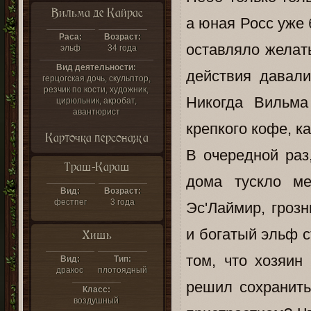
Вильма де Кайрас
а юная Росс уже 
Раса:
Возраст:
оставляло желат
эльф
34 года
Вид деятельности:
действия давал
герцогская дочь, скульптор,
резчик по кости, художник,
Никогда Вильма
цирюльник, акробат,
авантюрист
крепкого кофе, к
Карточка персонажа
В очередной раз
Траш-Караш
дома тускло ме
Вид:
Возраст:
фестпег
3 года
Эс'Лаймир, гроз
и богатый эльф с
Хишь
том, что хозяин
Вид:
Тип:
дракос
плотоядный
решил сохранить
Класс:
воздушный