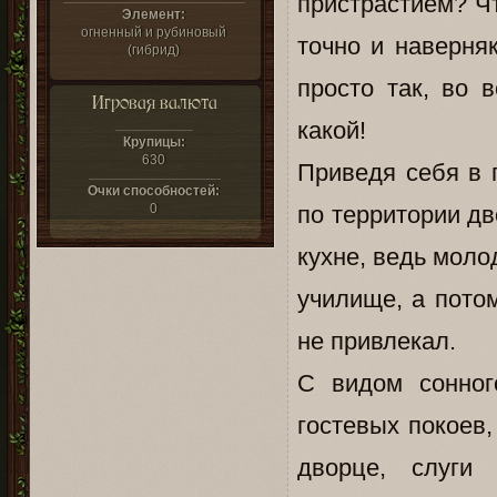
пристрастием? Чт
Элемент:
огненный и рубиновый
точно и наверняк
(гибрид)
просто так, во в
Игровая валюта
какой!
Крупицы:
630
Приведя себя в 
Очки способностей:
0
по территории дв
кухне, ведь моло
училище, а потом
не привлекал.
С видом сонног
гостевых покоев,
дворце, слуги