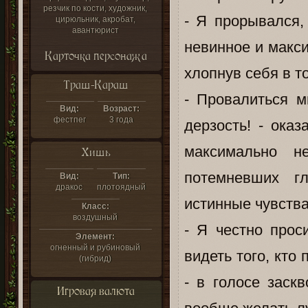
резчик по кости, художник,
- Я прорывался,
цирюльник, акробат,
авантюрист
невинное и макс
Карточка персонажа
хлопнув себя в т
Траш-Караш
- Провалиться м
Вид:
Возраст:
фестпег
3 года
дерзость! - ока
максимально н
Хишь
потемневших г
Вид:
Тип:
дракос
плотоядный
истинные чувства
Класс:
воздушный
- Я честно прос
Элемент:
огненный и рубиновый
видеть того, кто
(гибрид)
- в голосе заск
Игровая валюта