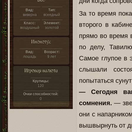
дни когда сопров
Вид:
Тип:
За то время пока
виверна
всеядный
Класс:
Элемент:
второго в кабин
воздушный
золотой
прямо во время 
Инонотус
по делу, Тавил
Вид:
Возраст:
лошадь
9 лет
Самое глупое в э
слышали состо
Игровая валюта
попытаться сунут
Крупицы:
120
— Сегодня ва
Очки способностей:
0
сомнения.
— зве
они с напарнико
вышвырнуть от д