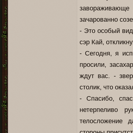
завораживающе 
зачарованно созе
- Это особый вид
сэр Кай, откликн
- Сегодня, я ис
просили, засаха
ждут вас. - зв
столик, что оказ
- Спасибо, спа
нетерпеливо ру
телосложение д
стороны присутс