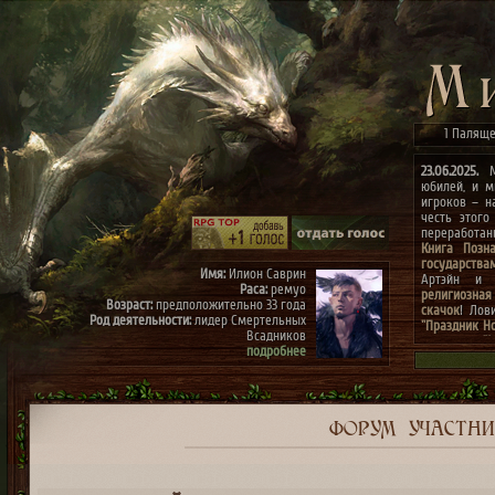
1 Паляще
23.06.2025.
Ми
юбилей, и м
игроков – н
честь этого
переработа
Книга Позн
государства
Имя:
Илион Саврин
Артэйн и г
Раса:
ремуо
религиозная
Возраст:
предположительно 33 года
скачок
! Лов
Род деятельности:
лидер Смертельных
"Праздник Н
Всадников
конкурсах
"
подробнее
архиве"
(до 0
к празднику
Имя:
Тэрис
Раса:
ремуо
Возраст:
предположительно 30 лет
Род деятельности:
член Смертельных
ФОРУМ
УЧАСТН
Всадников, правая рука Илиона
подробнее