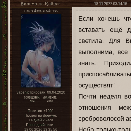
18.11.2022 03:14:16
Вильма де Кайрас
~ Я НЕ РЕБЁНОК, Я КАЙ РОСС ~
Если хочешь чт
вставать ещё д
светила. Для В
выполнима, все
знать. Приход
приспосаблива
осуществят!
Зарегистрирован
: 09.04.2020
Почти неделя во
СООБЩЕНИЙ:
УВАЖЕНИЕ:
2184
+1168
отношения ме
Позитив:
+1001
Провел на форуме:
среброволосой а
14 дней 2 часа
Последний визит:
Небо только-тол
18.06.2026 13:35:56