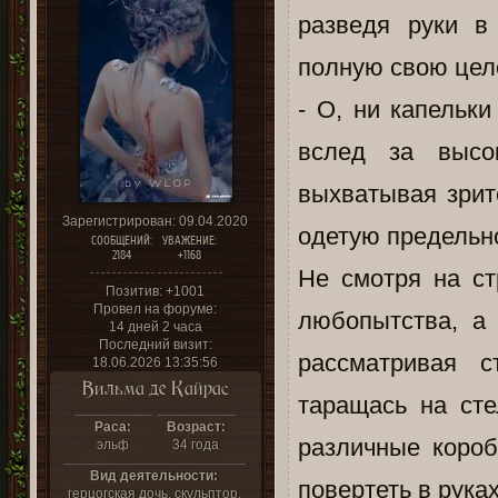
разведя руки в
полную свою цело
- О, ни капельк
вслед за высо
выхватывая зрит
Зарегистрирован
: 09.04.2020
одетую предельн
СООБЩЕНИЙ:
УВАЖЕНИЕ:
2184
+1168
Не смотря на ст
Позитив:
+1001
Провел на форуме:
любопытства, а 
14 дней 2 часа
Последний визит:
рассматривая с
18.06.2026 13:35:56
Вильма де Кайрас
таращась на сте
Раса:
Возраст:
различные короб
эльф
34 года
Вид деятельности:
повертеть в руках
герцогская дочь, скульптор,