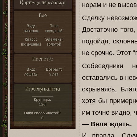
Карточка персонажа
норам и не высов
Бао
Сделку невозмож
Вид:
Тип:
Достаточно того,
виверна
всеядный
Класс:
Элемент:
подойдя, склони
воздушный
золотой
не срочно. Этот 
Инонотус
Собеседники н
Вид:
Возраст:
лошадь
9 лет
оставались в нев
скрываясь. Бла
Игровая валюта
хотя бы примерно
Крупицы:
120
им точно видно, 
Очки способностей:
0
— Вели ждать.
И правда. Случ