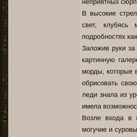
неприятных сюрп
В высокие стрел
свет, клубясь
подробностях ка
Заложив руки за
картинную галер
морды, которые 
обрисовать свою
леди знала из ур
имела возможност
Возле входа в к
могучие и суров