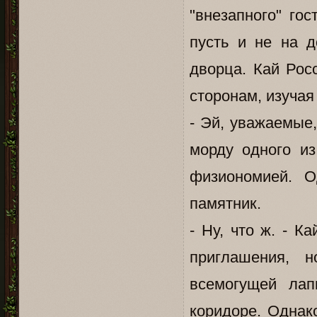
"внезапного" гос
пусть и не на д
дворца. Кай Рос
сторонам, изучая
- Эй, уважаемые,
морду одного и
физиономией. О
памятник.
- Ну, что ж. - 
приглашения, н
всемогущей лап
коридоре. Однак