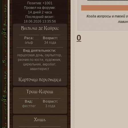
Позитив:
+1001
Провел на форуме:
14 дней 2 часа
Когда вопросы в твоей 
Последний визит:
18.06.2026 13:35:56
лавин
Вильма де Кайрас
0
Раса:
Возраст:
эльф
34 года
Вид деятельности:
герцогская дочь, скульптор,
резчик по кости, художник,
цирюльник, акробат,
авантюрист
Карточка персонажа
Траш-Караш
Вид:
Возраст:
фестпег
3 года
Хишь