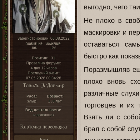
выгодно, чего та
Не плохо в сво
маскировки и пе
Зарегистрирован
: 06.08.2022
оставаться сам
СООБЩЕНИЙ:
УВАЖЕНИЕ:
406
+292
быстро как показ
Позитив:
+31
Провел на форуме:
Поразмышляв ещё
4 дня 12 часов
Последний визит:
07.05.2026 00:34:28
плохо вновь схо
Тавиль Эс'Лаймир
различные слухи
Раса:
Возраст:
эльф
130 лет
торговцев и их 
Вид деятельности:
караванщик
Взять ли с собо
Карточка персонажа
брал с собой спу
Бао