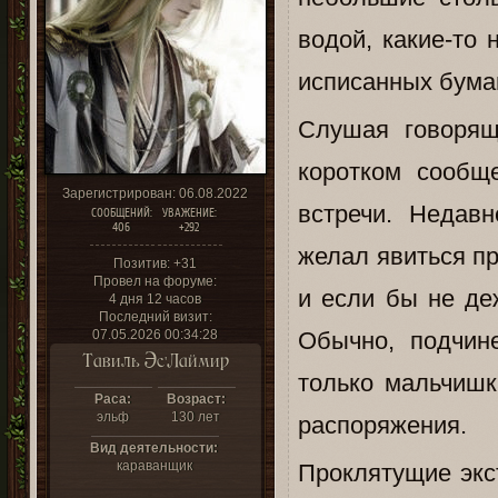
водой, какие-то
исписанных бумаг
Слушая говорящ
коротком сообщ
Зарегистрирован
: 06.08.2022
встречи. Недав
СООБЩЕНИЙ:
УВАЖЕНИЕ:
406
+292
желал явиться пр
Позитив:
+31
Провел на форуме:
и если бы не де
4 дня 12 часов
Последний визит:
07.05.2026 00:34:28
Обычно, подчин
Тавиль Эс'Лаймир
только мальчишк
Раса:
Возраст:
эльф
130 лет
распоряжения.
Вид деятельности:
караванщик
Проклятущие экс