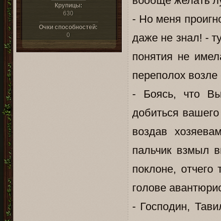
вообще желать лу
Крупицы:
630
- Но меня проигн
Очки способностей:
0
даже не знал! - 
понятия не имел
переполох возле
- Боясь, что В
добиться вашего
воздав хозяевам
пальчик взмыл в
поклоне, отчего
голове авантюри
- Господин, Тав