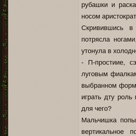
рубашки и раск
носом аристократ
Скривившись в
потрясла ногами
утонула в холодн
- П-простиие, с
луговым фиалкам
выбранном форма
играть дту роль 
для чего?
Мальчишка попыт
вертикальное 