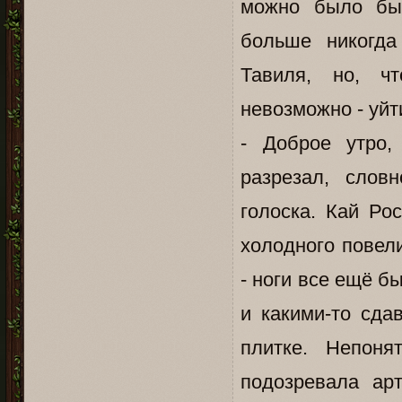
можно было бы 
больше никогда
Тавиля, но, чт
невозможно - уйт
- Доброе утро,
разрезал, слов
голоска. Кай Ро
холодного повел
- ноги все ещё б
и какими-то сда
плитке. Непон
подозревала ар