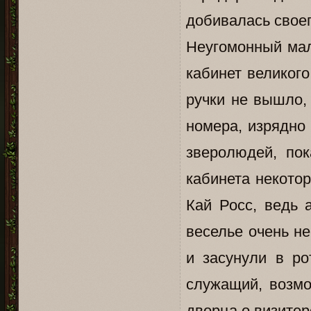
добивалась своег
Неугомонный мал
кабинет великого
ручки не вышло,
номера, изрядно
зверолюдей, пок
кабинета некото
Кай Росс, ведь 
веселье очень не
и засунули в ро
служащий, возмо
дворца о визитер