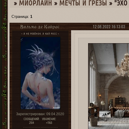
»
МИОРЛАЙН
»
МЕЧТЫ И ГРЕЗЫ
»
"ЭХО
Страница:
1
12.08.2022 16:13:03
Вильма де Кайрас
~ Я НЕ РЕБЁНОК, Я КАЙ РОСС ~
Зарегистрирован
: 09.04.2020
СООБЩЕНИЙ:
УВАЖЕНИЕ:
2184
+1168