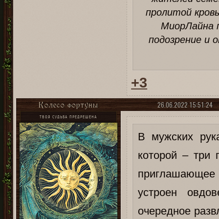
пролитой кров
МиорЛайна 
подозрение и о
+3
26.06.2022 15:51:24
Колесо фортуны
ТВОЯ СУДЬБА ПРЕДРЕШЕНА
В мужских рук
которой – три 
приглашающее п
устроен овдо
очередное разв