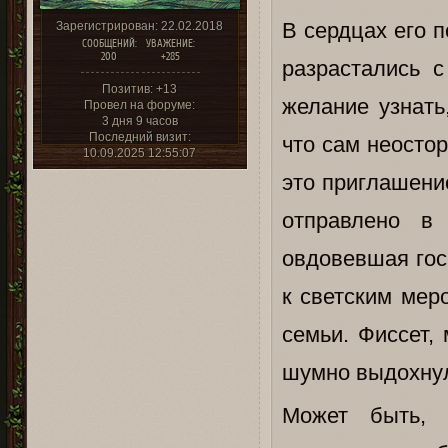
В сердцах его 
Зарегистрирован
: 22.02.2018
СООБЩЕНИЙ:
УВАЖЕНИЕ:
200
+285
разрастались 
Позитив:
+13
желание узнать
Провел на форуме:
3 дня 9 часов
Последний визит:
что сам неостор
10.09.2025 12:55:07
это приглашени
отправлено в
овдовевшая гос
к светским мер
семьи. Фиссет,
шумно выдохну
Может быть, 