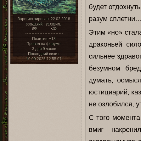
будет отдохнут
разум сплетни…
Зарегистрирован
: 22.02.2018
СООБЩЕНИЙ:
УВАЖЕНИЕ:
200
+285
Этим «но» стал
Позитив:
+13
драконьей сило
Провел на форуме:
3 дня 9 часов
Последний визит:
сильнее здраво
10.09.2025 12:55:07
безумном бред
думать, осмысл
юстициарий, ка
не озлобился, у
С того момента
вмиг накрени