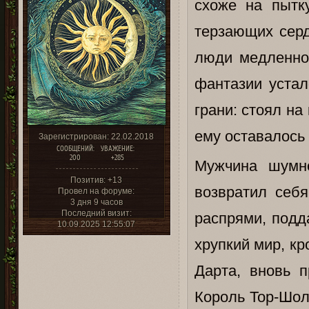
схоже на пытк
терзающих серд
люди медленно
фантазии устал
грани: стоял на
ему оставалось
Зарегистрирован
: 22.02.2018
СООБЩЕНИЙ:
УВАЖЕНИЕ:
200
+285
Мужчина шумн
Позитив:
+13
возвратил себя
Провел на форуме:
3 дня 9 часов
Последний визит:
распрями, подд
10.09.2025 12:55:07
хрупкий мир, к
Дарта, вновь п
Король Тор-Шол