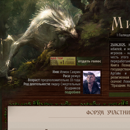
1 Паляще
23.06.2025.
Ми
юбилей, и м
игроков – н
честь этого
переработа
Книга Позн
государства
Имя:
Илион Саврин
Артэйн и г
Раса:
ремуо
религиозная
Возраст:
предположительно 33 года
скачок
! Лов
Род деятельности:
лидер Смертельных
"Праздник Н
Всадников
конкурсах
"
подробнее
архиве"
(до 0
к празднику
Имя:
Тэрис
Раса:
ремуо
Возраст:
предположительно 30 лет
Род деятельности:
член Смертельных
ФОРУМ
УЧАСТН
Всадников, правая рука Илиона
подробнее