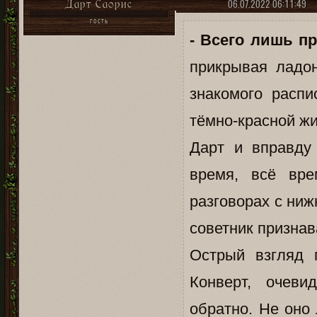
06.07.2022 06:11:49
Дарт Саорис
ГОСТЬ
- Всего лишь п
прикрывая ладо
знакомого расп
тёмно-красной жи
Дарт и вправду
время, всё вре
разговорах с ниж
советник признав
Острый взгляд 
Конверт, очев
обратно. Не оно