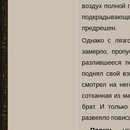
воздух полной 
подкрадывающе
предрешен.
Однако с лязг
замерло, пропу
разлившееся п
поднял свой вз
смотрел на нег
сотканная из м
брат. И тольк
развеяло повис