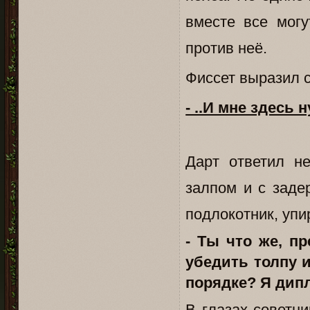
вместе все могу
против неё.
Фиссет выразил с
- ..И мне здесь 
Дарт ответил н
залпом и с заде
подлокотник, упи
- Ты что же, п
убедить толпу и
порядке? Я дипл
В глазах советн