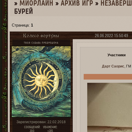
»
МИОРЛАЙН
»
­АРХИВ ИГР
»
НЕЗАВЕР
БУРЕЙ
Страница:
1
26.06.2022 15:50:49
Колесо фортуны
ТВОЯ СУДЬБА ПРЕДРЕШЕНА
Участники
Дарт Саорис
, ГМ
Зарегистрирован
: 22.02.2018
СООБЩЕНИЙ:
УВАЖЕНИЕ:
200
+285