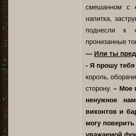
смешанном с е
напитка, застр
поднесли к с
пронизанные то
—
Или ты пред
- Я прошу тебя
король, оборачи
сторону.
– Мое 
ненужное на
виконтов и ба
могу поверить 
уважаемой фон