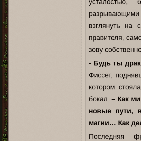
усталостью, 
разрывающими 
взглянуть на 
правителя, сам
зову собственно
- Будь ты дра
Фиссет, подняв
котором стояла
бокал.
– Как м
новые пути,
магии… Как де
Последняя ф