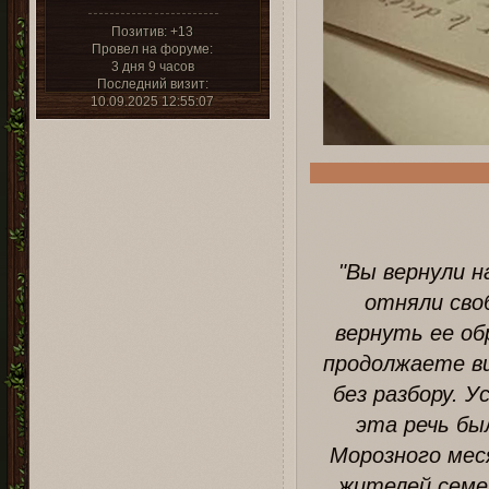
Позитив:
+13
Провел на форуме:
3 дня 9 часов
Последний визит:
10.09.2025 12:55:07
"Вы вернули н
отняли своб
вернуть ее об
продолжаете ви
без разбору. 
эта речь бы
Морозного меся
жителей семен