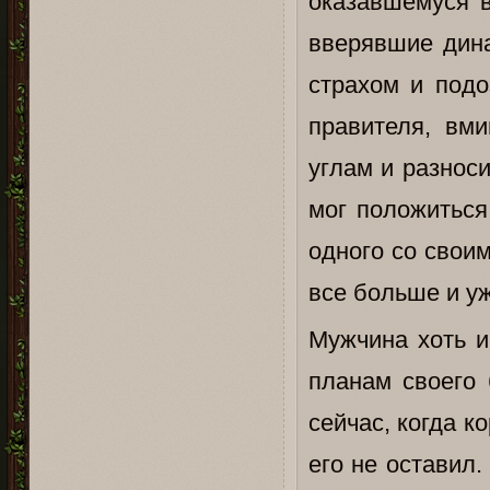
оказавшемуся в
вверявшие дина
страхом и подо
правителя, вм
углам и разноси
мог положиться
одного со свои
все больше и уж
Мужчина хоть и
планам своего 
сейчас, когда к
его не оставил.