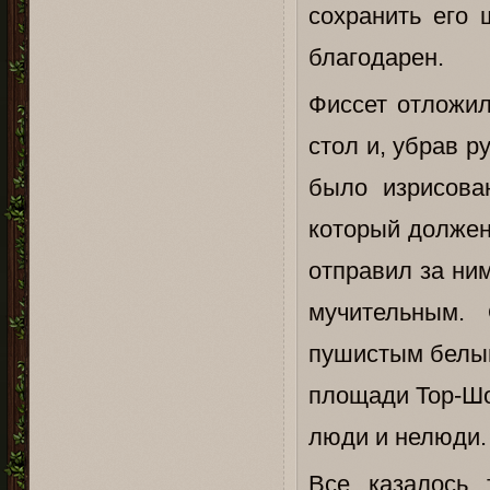
сохранить его 
благодарен.
Фиссет отложил
стол и, убрав р
было изрисова
который должен
отправил за ни
мучительным.
пушистым белым
площади Тор-Шо
люди и нелюди.
Все казалось 