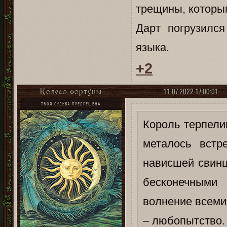
трещины, которым
Дарт погрузилс
языка.
+2
11.07.2022 17:00:01
Колесо фортуны
ТВОЯ СУДЬБА ПРЕДРЕШЕНА
Король терпели
металось встр
нависшей свинц
бесконечными
волнение всеми 
– любопытство.