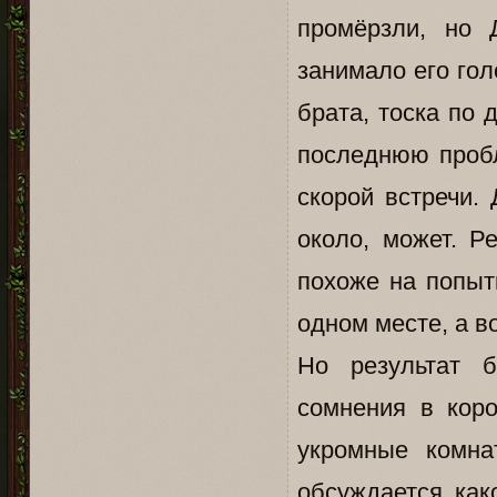
промёрзли, но 
занимало его гол
брата, тоска по
последнюю пробл
скорой встречи.
около, может. Р
похоже на попыт
одном месте, а во
Но результат б
сомнения в коро
укромные комн
обсуждается как