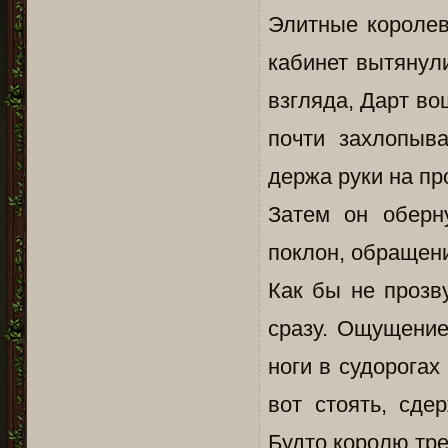
Элитные королев
кабинет вытянули
взгляда, Дарт во
почти захлопыв
держа руки на пр
Затем он оберну
поклон, обращен
Как бы не прозв
сразу. Ощущение
ноги в судорогах
вот стоять, сде
Будто королю тре