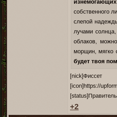
изнемогающих
собственного ли
слепой надежды
лучами солнца,
облаков, можн
морщин, мягко 
будет твоя пом
[nick]Ф
[icon]https://upfo
[status]Правитель
+2