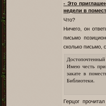
- Это приглаше
недели в помес
Что?
Ничего, он отве
письмо позицион
сколько письмо, 
Достопочтенный 
Имею честь приг
закате в помес
Библиотеки.
Герцог прочитал