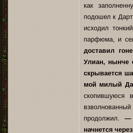
как заполненн
подошел к Дарт
исходил тонки
парфюма, и се
доставил гон
Улиан, нынче 
скрывается ша
мой милый Да
скопившуюся 
взволнованны
продолжил.
— 
начнется чере