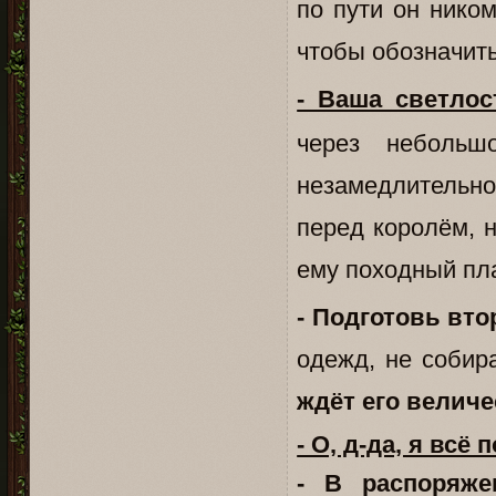
по пути он нико
чтобы обозначить
- Ваша светлос
через неболь
незамедлительн
перед королём, 
ему походный пл
- Подготовь вто
одежд, не собир
ждёт его величе
- О, д-да, я всё
- В распоряже