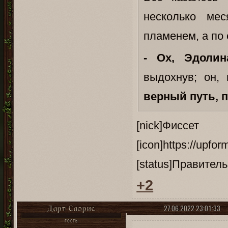
несколько ме
пламенем, а по
- Ох, Эдоли
выдохнув; он, 
верный путь, п
[nick]Ф
[icon]https://upfo
[status]Правитель
+2
27.06.2022 23:01:33
Дарт Саорис
ГОСТЬ