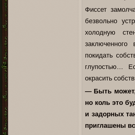
Фиссет замолч
безвольно уст
холодную сте
заключенного
покидать собст
глупостью… Е
окрасить собств
— Быть может,
но коль это бу
и задорных тан
приглашены вс