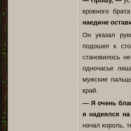
— Прошу, —
ус
кровного брат
наедине остави
Он указал рук
подошел к сто
становилось н
одночасье лиш
мужские пальц
край.
— Я очень благ
я надеялся на
начал король, 