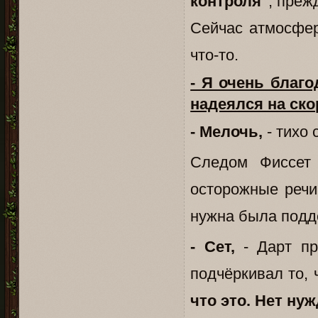
контроля"
, преж
Сейчас атмосфер
что-то.
- Я очень благо
надеялся на ско
- Мелочь,
- тихо 
Следом Фиссет 
осторожные речи
нужна была подд
- Сет,
- Дарт пр
подчёркивал то, 
что это. Нет ну