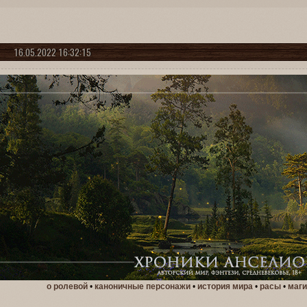
16.05.2022 16:32:15
о ролевой
•
каноничные персонажи
•
история мира
•
расы
•
маги