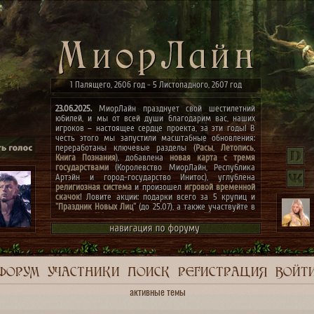
1 Палящего, 2606 год - 5 Листопадного, 2607 год
23.06.2025.
МиорЛайн празднует свой шестилетний
юбилей, и мы от всей души благодарим вас, наших
игроков – настоящее сердце проекта, за эти годы! В
честь этого мы запустили масштабные обновления:
переработаны ключевые разделы (
Расы
,
Летопись
,
Книга Познания
), добавлена
новая карта с тремя
государствами
(Королевство МиорЛайн, Республика
Артэйн и город-государство Инитос), углублена
религиозная система
и произошел
игровой временной
скачок
! Ловите акции: подарки всего за 5 крупиц и
"Праздник Новых Лиц"
(до 25.07), а также участвуйте в
конкурсах
"Маски сброшены, господа"
и
"Беспорядок в
архиве"
(до 07.07)! Мечты сбываются, присоединяйтесь
к празднику! ✨
ФОРУМ
УЧАСТНИКИ
ПОИСК
РЕГИСТРАЦИЯ
ВОЙТ
активные темы