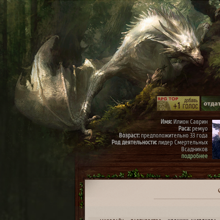
Имя:
Илион Саврин
Раса:
ремуо
Возраст:
предположительно 33 года
Род деятельности:
лидер Смертельных
Всадников
подробнее
Имя:
Тэрис
Раса:
ремуо
Возраст:
предположительно 30 лет
Род деятельности:
член Смертельных
Всадников, правая рука Илиона
подробнее