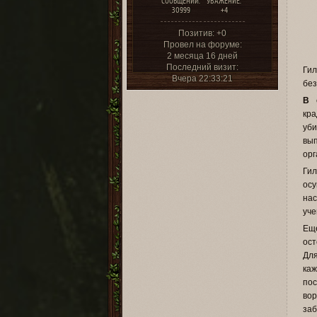
СООБЩЕНИЙ:
УВАЖЕНИЕ:
30999
+4
Позитив:
+0
Провел на форуме:
2 месяца 16 дней
Последний визит:
Ги
Вчера 22:33:21
без
В 
кр
уби
вы
орг
Ги
ос
нас
уче
Ещ
ост
Для
ка
пос
вор
заб