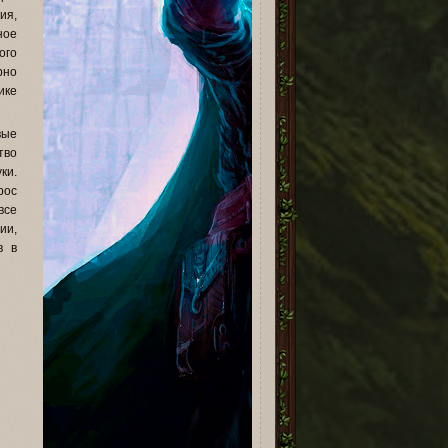
ия,
ное
ого
рно
ике
вые
тво
ки.
рос
все
ии,
в в