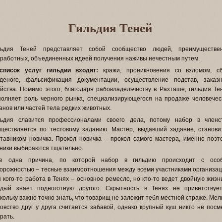
Гильдия Теней
льдия Теней представляет собой сообщество людей, преимуществе
работных, объединенных идеей получения наживы нечестным путем.
список услуг гильдии входят:
кражи, проникновения со взломом, с
аденого, фальсификация документации, осуществление подстав, заказ
йства. Помимо этого, благодаря рабовладельчеству в Рахташе, гильдия Те
полняет роль черного рынка, специализирующегося на продаже человечес
анов или частей тела редких животных.
льдия славится профессионалами своего дела, потому набор в членс
уществляется по тестовому заданию. Мастер, выдавший задание, станови
тавником новичка. Прокол новичка – прокол самого мастера, именно поэт
ники выбираются тщательно.
е одна причина, по которой набор в гильдию происходит с осо
орожностью – тесные взаимоотношения между всеми участниками организац
 кого-то работа в Тенях – основное ремесло, но кто-то ведет двойную жизнь
ждый знает подноготную другого. Скрытность в Тенях не приветствует
кольку важно точно знать, что товарищ не заложит тебя местной страже. Мел
овство друг у друга считается забавой, однако крупный куш никто не посм
рать.