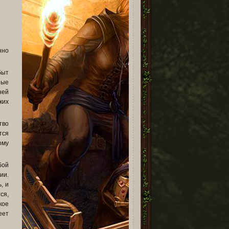
нно
быт
ные
ней
ких
тво
тся
ому
бой
ии.
, и
ся,
кое
еет