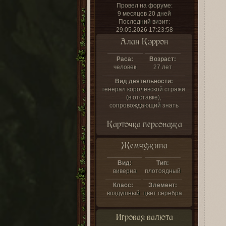
Провел на форуме:
9 месяцев 20 дней
Последний визит:
29.05.2026 17:23:58
Алан Кэррон
Раса:
Возраст:
человек
27 лет
Вид деятельности:
генерал королевской стражи
(в отставке),
сопровождающий знать
Карточка персонажа
Жемчужина
Вид:
Тип:
виверна
плотоядный
Класс:
Элемент:
воздушный
цвет серебра
Игровая валюта