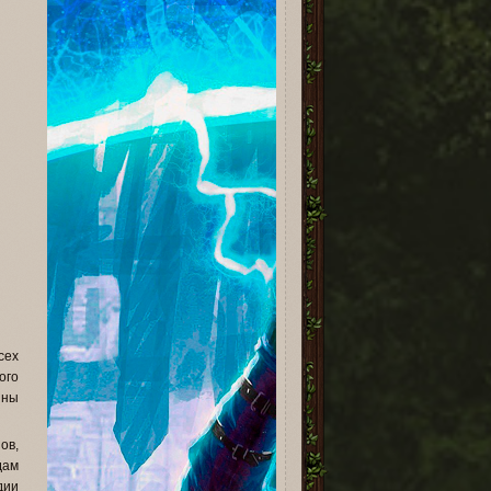
сех
ого
ины
ов,
дам
дии