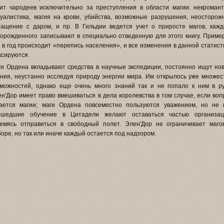
ит чародеев исключительно за преступления в области магии: некромант
уалистика, магия на крови, убийства, возможные разрушения, неосторож
ращение с даром, и пр. В Гильдии ведется учет о приросте магов, кажд
орожденного записывают в специально отведенную для этого книгу. Приме
 в год происходит «перепись населения», и все изменения в данной статист
сируются.
и Ордена вкладывают средства в научные экспедиции, постоянно ищут но
ния, неустанно исследуя природу энергии мира. Им открылось уже множес
зможностей, однако еще очень много знаний так и не попало к ним в ру
н'Дор имеет право вмешиваться в дела королевства в том случае, если воп
сается магии; маги Ордена повсеместно пользуются уважением, но не 
ошедшие обучение в Цитадели желают оставаться частью организац
ремясь отправиться в свободный полет. Элен'Дор не ограничивает маго
оре, но так или иначе каждый остается под надзором.