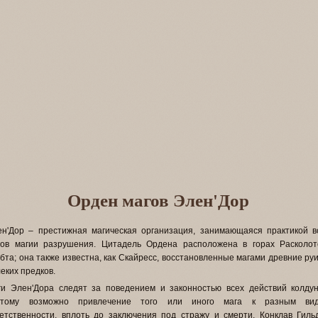
Орден магов Элен'Дор
ен'Дор – престижная магическая организация, занимающаяся практикой в
дов магии разрушения. Цитадель Ордена расположена в горах Расколот
бта; она также известна, как Скайресс, восстановленные магами древние ру
еких предков.
ги Элен'Дора следят за поведением и законностью всех действий колдун
этому возможно привлечение того или иного мага к разным ви
етственности, вплоть до заключения под стражу и смерти. Конклав Гиль