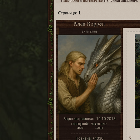
»
МИОРЛАЙН
»
ПАРТНЕРСТВО
»
ХРОНИКИ АНСЕЛИОРА
Страница:
1
Алан Кэррон
ДИТЯ УЛИЦ
Зарегистрирован
: 19.10.2018
СООБЩЕНИЙ:
УВАЖЕНИЕ:
14619
+2863
0
Позитив:
+4330