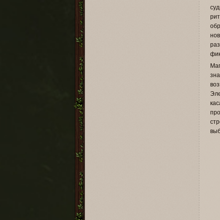
суд
рит
об
нов
раз
фик
Маг
зна
во
Эле
ка
пр
ст
выб