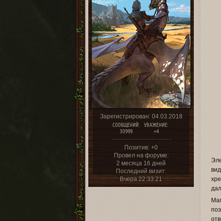
Зарегистрирован
: 04.03.2018
СООБЩЕНИЙ:
УВАЖЕНИЕ:
30999
+4
Позитив:
+0
Провел на форуме:
Эл
2 месяца 16 дней
ви
Последний визит:
Вчера 22:33:21
хре
дал
Ма
по
отв