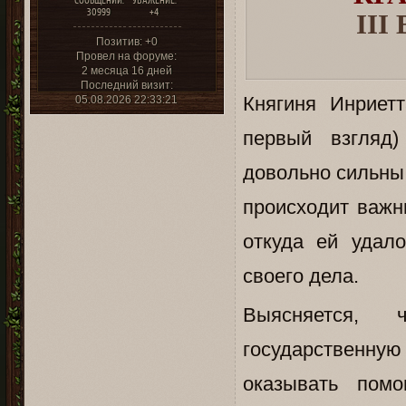
СООБЩЕНИЙ:
УВАЖЕНИЕ:
30999
+4
II
Позитив:
+0
Провел на форуме:
2 месяца 16 дней
Последний визит:
Княгиня Инриет
05.08.2026 22:33:21
первый взгляд)
довольно сильны,
происходит важн
откуда ей удал
своего дела.
Выясняется,
государственну
оказывать пом