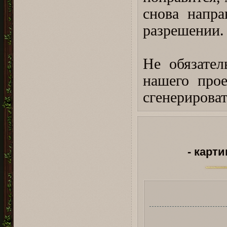
снова напр
разрешении.
⠀
Не обязател
нашего про
сгенерирова
- карт