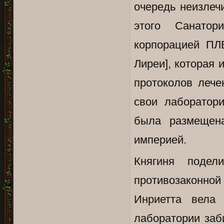
очередь неизлеч
этого Санатор
корпорацией ПЛ
Лиреи], которая
протоколов лече
свои лаборатор
была размещена
империей.
Княгиня подел
противозаконной
Инриетта вела
лаборатории заб