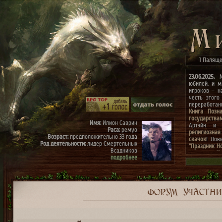
1 Паляще
23.06.2025.
Ми
юбилей, и м
игроков – н
честь этого
переработа
Книга Позн
государства
Имя:
Илион Саврин
Артэйн и г
Раса:
ремуо
религиозная
Возраст:
предположительно 33 года
скачок
! Лов
Род деятельности:
лидер Смертельных
"Праздник Н
Всадников
конкурсах
"
подробнее
архиве"
(до 0
к празднику
Имя:
Тэрис
Раса:
ремуо
Возраст:
предположительно 30 лет
Род деятельности:
член Смертельных
ФОРУМ
УЧАСТН
Всадников, правая рука Илиона
подробнее