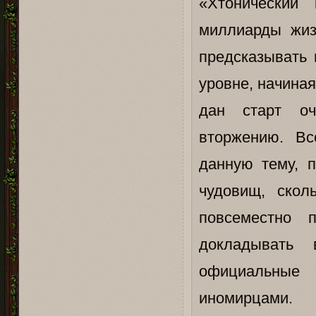
«Хтонический
миллиарды жиз
предсказывать
уровне, начина
дан старт оч
вторжению. Вс
данную тему, п
чудовищ, скол
повсеместно 
докладывать
официальные 
иномирцами.