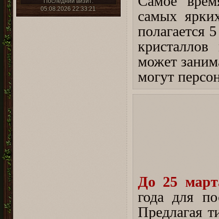
Самое врем
Последний визит:
05.08.2026 22:33:21
самых ярких
полагается 
кристаллов
может занима
могут персон
До 25 март
года для по
Предлагая т