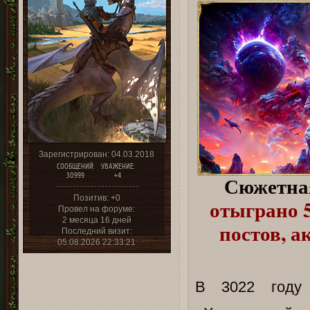
Зарегистрирован
: 04.03.2018
СООБЩЕНИЙ:
УВАЖЕНИЕ:
30999
+4
Сюжетна
Позитив:
+0
отыграно 5
Провел на форуме:
2 месяца 16 дней
постов, а
Последний визит:
05.08.2026 22:33:21
В 3022 году 