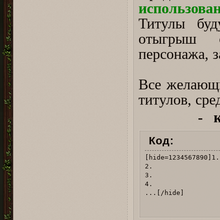
использова
Титулы буд
отыгрыш о
персонажа, з
⠀
Все желающи
титулов, сре
-⠀
Код:
[hide=1234567890]1.
2. 

3.

4.

...[/hide]