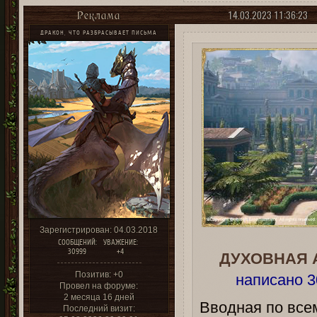
14.03.2023 11:36:23
Реклама
ДРАКОН, ЧТО РАЗБРАСЫВАЕТ ПИСЬМА
Зарегистрирован
: 04.03.2018
СООБЩЕНИЙ:
УВАЖЕНИЕ:
30999
+4
ДУХОВНАЯ 
Позитив:
+0
написано 3
Провел на форуме:
2 месяца 16 дней
Вводная по всем
Последний визит: