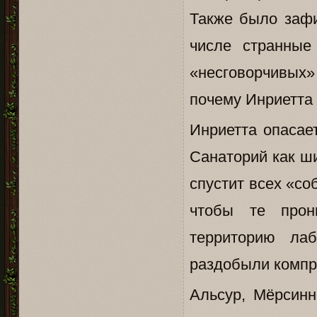
Также было зафи
числе странные
«несговорчивых»
почему Инриетта
Инриетта опасае
Санаторий как ши
спустит всех «с
чтобы те прон
территорию ла
раздобыли компр
Альсур, Мёрсинн