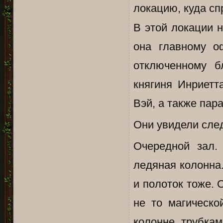
локацию, куда сп
В этой локации 
она главному о
отключенному б
княгиня Инриетт
Вэй, а также пар
Они увидели сле
Очередной зал.
ледяная колонна
и полоток тоже. 
не то магическо
колонне, трубка