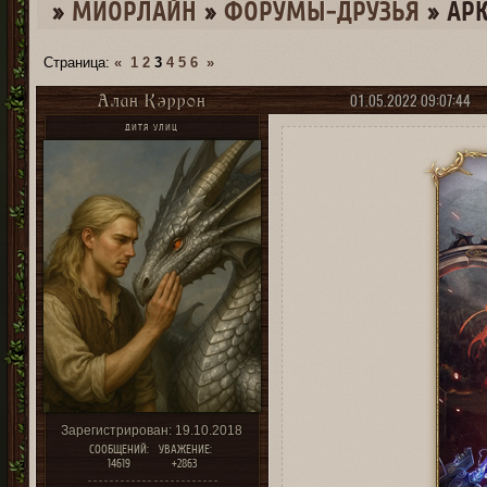
»
МИОРЛАЙН
»
ФОРУМЫ-ДРУЗЬЯ
»
АР
Страница:
«
1
2
3
4
5
6
»
01.05.2022 09:07:44
Алан Кэррон
ДИТЯ УЛИЦ
Зарегистрирован
: 19.10.2018
СООБЩЕНИЙ:
УВАЖЕНИЕ:
14619
+2863