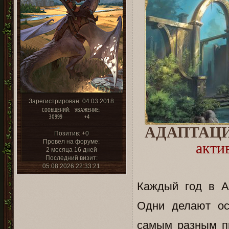
Зарегистрирован
: 04.03.2018
СООБЩЕНИЙ:
УВАЖЕНИЕ:
30999
+4
АДАПТАЦ
Позитив:
+0
Провел на форуме:
акти
2 месяца 16 дней
Последний визит:
05.08.2026 22:33:21
Каждый год в А
Одни делают ос
самым разным пр