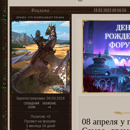
18.03.2023 09:56:59
Реклама
ДРАКОН, ЧТО РАЗБРАСЫВАЕТ ПИСЬМА
Зарегистрирован
: 04.03.2018
СООБЩЕНИЙ:
УВАЖЕНИЕ:
30999
+4
Позитив:
+0
08 апреля у
Провел на форуме:
2 месяца 16 дней