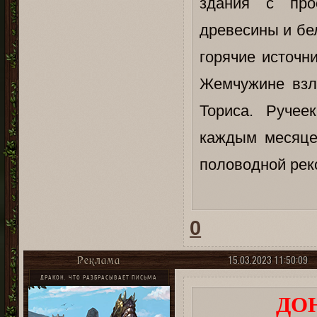
здания с про
древесины и бе
горячие источн
Жемчужине взле
Ториса. Ручее
каждым месяце
половодной рек
0
15.03.2023 11:50:09
Реклама
ДРАКОН, ЧТО РАЗБРАСЫВАЕТ ПИСЬМА
ДО