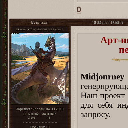
0
19.03.2023 17:50:37
Реклама
ДРАКОН, ЧТО РАЗБРАСЫВАЕТ ПИСЬМА
Арт-и
п
Midjourney
генерирующ
Наш проект 
для себя ин
Зарегистрирован
: 04.03.2018
запросу.
СООБЩЕНИЙ:
УВАЖЕНИЕ:
30999
+4
⠀
Позитив:
+0