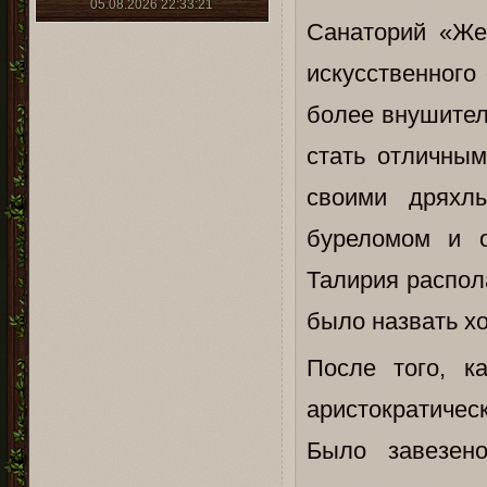
05.08.2026 22:33:21
Санаторий «Же
искусственного
более внушител
стать отличным
своими дряхл
буреломом и 
Талирия распола
было назвать хо
После того, к
аристократичес
Было завезено