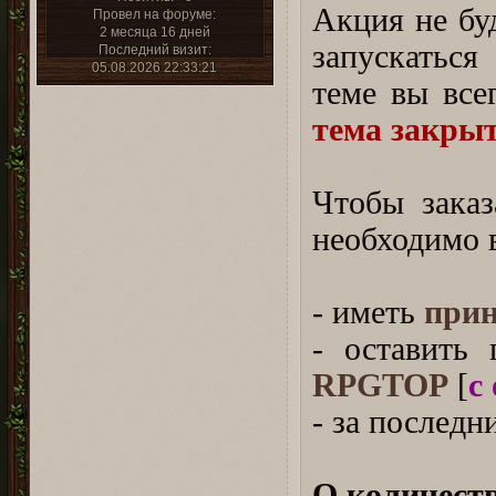
Акция не буд
Провел на форуме:
2 месяца 16 дней
запускаться
Последний визит:
05.08.2026 22:33:21
теме вы все
тема закры
⠀
Чтобы заказ
необходимо 
⠀
- иметь
прин
- оставить
RPGTOP
[
с
- за последн
⠀
О количеств