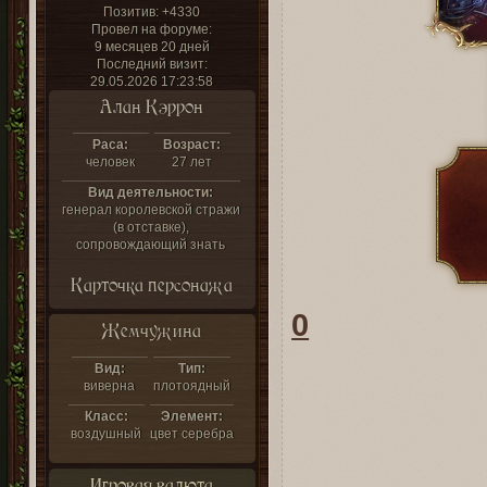
Позитив:
+4330
Провел на форуме:
9 месяцев 20 дней
Последний визит:
29.05.2026 17:23:58
Алан Кэррон
Раса:
Возраст:
человек
27 лет
Вид деятельности:
генерал королевской стражи
(в отставке),
сопровождающий знать
Карточка персонажа
0
Жемчужина
Вид:
Тип:
виверна
плотоядный
Класс:
Элемент:
воздушный
цвет серебра
Игровая валюта