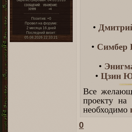
Зарегистрирован
: 04.03.2018
СООБЩЕНИЙ:
УВАЖЕНИЕ:
30999
+4
Позитив:
+0
Провел на форуме:
•
Дмитри
2 месяца 16 дней
Последний визит:
05.08.2026 22:33:21
•
Симбер 
•
Энигм
•
Цзин 
Все желающ
проекту на
необходимо
0