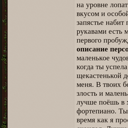
на уровне лопа
вкусом и особо
запястье набит 
рукавами есть 
первого пробуж
описание перс
маленькое чудо
когда ты успела
щекастенькой д
меня. В твоих 
злость и мален
лучше поёшь в 
фортепиано. Ты
время как я про