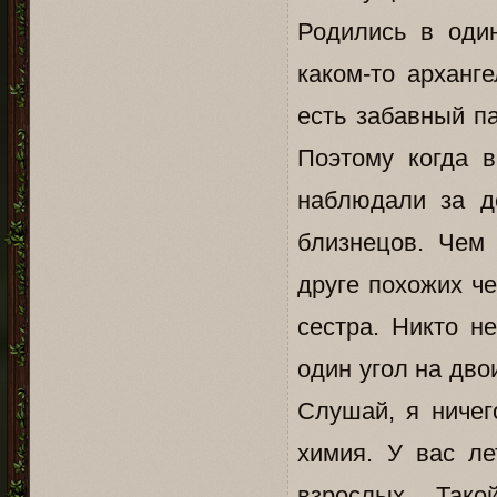
Родились в оди
каком-то арханг
есть забавный па
Поэтому когда 
наблюдали за д
близнецов. Чем
друге похожих че
сестра. Никто н
один угол на дво
Слушай, я ничег
химия. У вас л
взрослых. Так