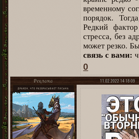
временному сог
порядок. Тогд
Редкий фактор
стресса, без а
может резко. Б
связь с вами:
ч
0
11.02.2022 14:18:09
Реклама
ДРАКОН, ЧТО РАЗБРАСЫВАЕТ ПИСЬМА