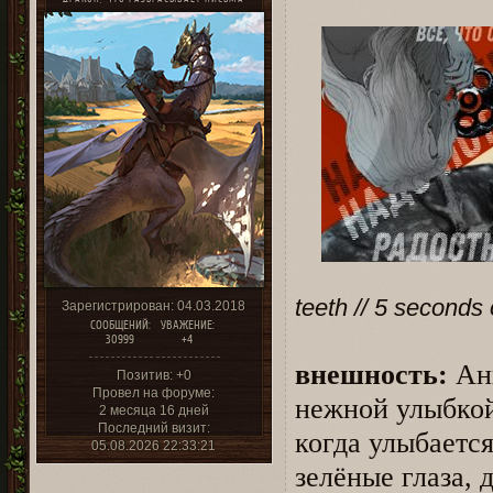
teeth // 5 seconds
Зарегистрирован
: 04.03.2018
СООБЩЕНИЙ:
УВАЖЕНИЕ:
30999
+4
внешность:
Анг
Позитив:
+0
Провел на форуме:
нежной улыбкой
2 месяца 16 дней
Последний визит:
когда улыбаетс
05.08.2026 22:33:21
зелёные глаза,