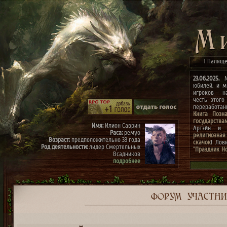
1 Паляще
23.06.2025.
Ми
юбилей, и м
игроков – н
честь этого
переработа
Книга Позн
государства
Имя:
Илион Саврин
Артэйн и г
Раса:
ремуо
религиозная
Возраст:
предположительно 33 года
скачок
! Лов
Род деятельности:
лидер Смертельных
"Праздник Н
Всадников
конкурсах
"
подробнее
архиве"
(до 0
к празднику
Имя:
Тэрис
Раса:
ремуо
Возраст:
предположительно 30 лет
Род деятельности:
член Смертельных
ФОРУМ
УЧАСТН
Всадников, правая рука Илиона
подробнее