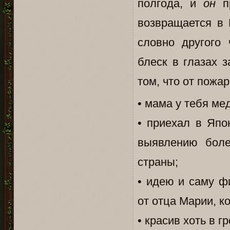
полгода, и
он
пр
возвращается в 
словно другого 
блеск в глазах 
том, что от пожа
• мама у тебя мед
• приехал в Япо
выявлению боле
страны;
• идею и саму ф
от отца Марии, к
• красив хоть в г