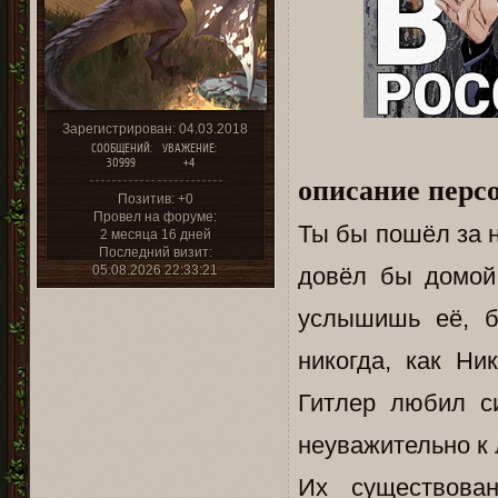
Зарегистрирован
: 04.03.2018
СООБЩЕНИЙ:
УВАЖЕНИЕ:
30999
+4
описание перс
Позитив:
+0
Провел на форуме:
Ты бы пошёл за н
2 месяца 16 дней
Последний визит:
05.08.2026 22:33:21
довёл бы домой,
услышишь её, б
никогда, как Ни
Гитлер любил с
неуважительно к 
Их существова