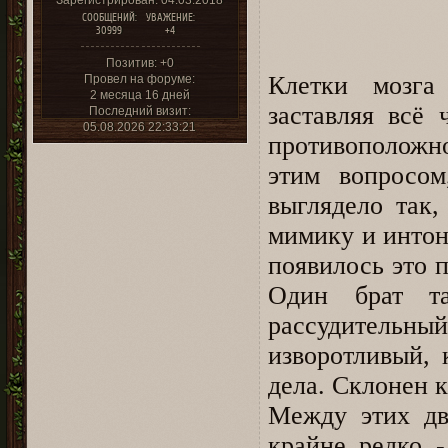
Зарегистрирован
: 04.03.2018
СООБЩЕНИЙ:
УВАЖЕНИЕ:
30999
+4
Позитив:
+0
Клетки мозга
Провел на форуме:
2 месяца 16 дней
заставляя всё 
Последний визит:
05.08.2026 22:33:21
противоположн
этим вопросом
выглядело так,
мимику и интон
появилось это 
Один брат та
рассудительный
изворотливый, 
дела. Склонен 
Между этих дв
крайне редко 