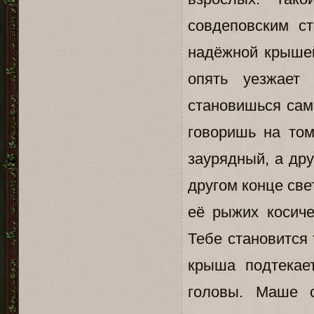
совдеповским с
надёжной крышей
опять уезжает
становишься сам
говоришь на то
заурядный, а дру
другом конце све
её рыжих косиче
Тебе становится 
крыша подтекае
головы. Маше 