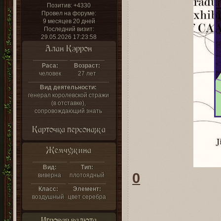
Позитив:
+4330
Провел на форуме:
9 месяцев 20 дней
Последний визит:
29.05.2026 17:23:58
Алан Кэррон
Раса:
Возраст:
человек
27 лет
Вид деятельности:
генерал королевской стражи
(в отставке),
сопровождающий знать
Карточка персонажа
Жемчужина
Вид:
Тип:
0
виверна
плотоядный
Класс:
Элемент:
воздушный
цвет серебра
Игровая валюта