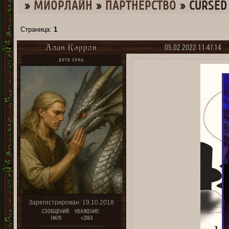
»
МИОРЛАЙН
»
ПАРТНЕРСТВО
»
СURSED
Страница:
1
05.02.2022 11:47:14
Алан Кэррон
ДИТЯ УЛИЦ
Зарегистрирован
: 19.10.2018
СООБЩЕНИЙ:
УВАЖЕНИЕ:
14619
+2863