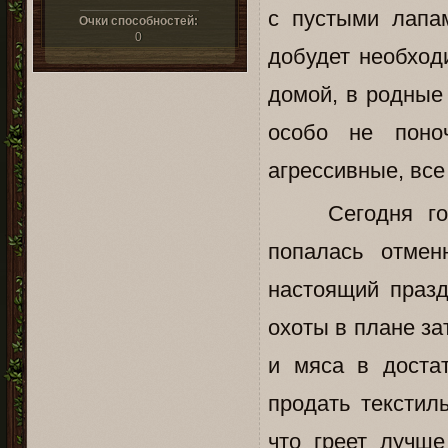
с пустыми лапа
Очки способностей:
0
добудет необход
домой, в родные
особо не поно
агрессивные, все
Сегодня госпо
попалась отмен
настоящий празд
охоты в плане за
и мяса в доста
продать текстил
что греет лучш