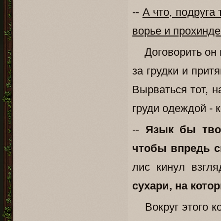
--
А что, подруга
ворье и прохиндеи
Договорить он н
за грудки и прит
Вырваться тот, н
груди одеждой - 
--
Язык бы тво
чтобы впредь с
лис кинул взгл
сухари, на кото
Вокруг этого ко