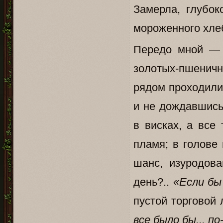
Замерла, глубо
мороженного хле
Передо мной — 
золотых-пшенич
рядом проходили 
и не дождавшись
в висках, а все
пламя; в голове
шанс, изуродов
день?..
«Если бы
пустой торговой 
все было бы... по