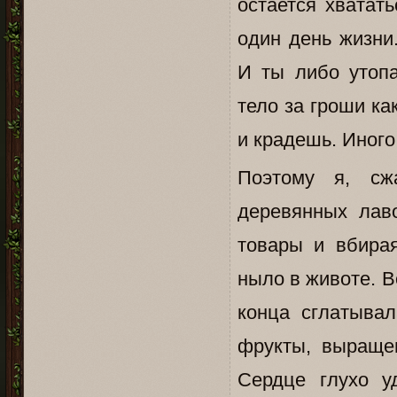
остается хватат
один день жизни
И ты либо утоп
тело за гроши ка
и крадешь. Иного
Поэтому я, сж
деревянных лав
товары и вбира
ныло в животе. В
конца сглатыва
фрукты, выращен
Сердце глухо у