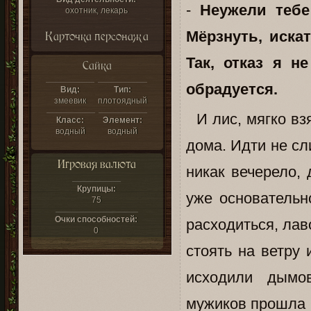
-
Неужели тебе
охотник, лекарь
Мёрзнуть, искат
Карточка персонажа
Так, отказ я 
Сайка
обрадуется.
Вид:
Тип:
змеевик
плотоядный
И лис, мягко взя
Класс:
Элемент:
водный
водный
дома. Идти не сл
Игровая валюта
никак вечерело, 
Крупицы:
уже основательн
75
Очки способностей:
расходиться, лав
0
стоять на ветру 
исходили дымо
мужиков прошла п