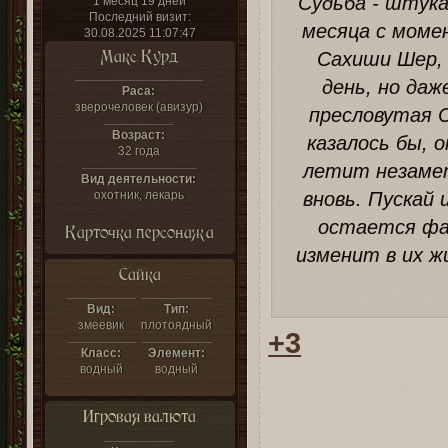
Судьба - штука
1 месяц 19 дней
Последний визит:
месяца с моме
30.08.2025 11:07:47
Макс Курд
Сахиши Шер, 
день, но да
Раса:
зверочеловек (авизур)
пресловутая С
Возраст:
казалось бы, 
32 года
летит незамет
Вид деятельности:
охотник, лекарь
вновь. Пускай
остается фак
Карточка персонажа
изменит в их жи
Сайка
Вид:
Тип:
змеевик
плотоядный
+3
Класс:
Элемент:
водный
водный
Игровая валюта