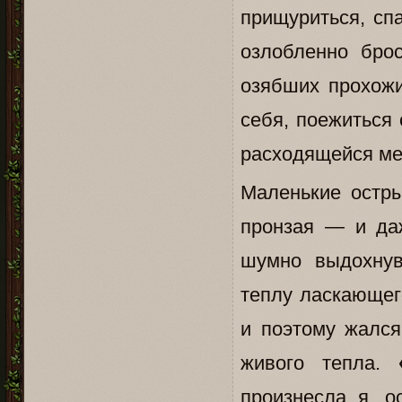
прищуриться, сп
озлобленно бро
озябших прохож
себя, поежиться 
расходящейся мет
Маленькие остры
пронзая — и да
шумно выдохнув
теплу ласкающег
и поэтому жался
живого тепла.
произнесла я, о