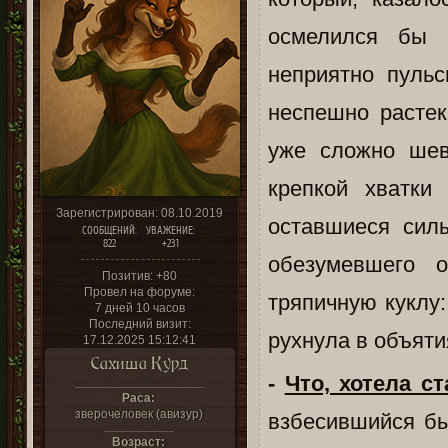
осмелился бы 
неприятно пульс
неспешно расте
уже сложно шев
крепкой хватки
Зарегистрирован
: 08.10.2019
оставшиеся сил
СООБЩЕНИЙ:
УВАЖЕНИЕ:
822
+231
обезумевшего 
Позитив:
+80
Провел на форуме:
тряпичную куклу
7 дней 10 часов
Последний визит:
рухнула в объяти
17.12.2025 15:12:41
Сахиша Курд
-
Что, хотела с
Раса:
зверочеловек (авизур)
взбесившийся бы
Возраст: