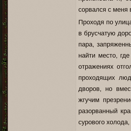
сорвался с меня 
Проходя по улица
в брусчатую доро
пара, запряженн
найти место, где
отражениях отго
проходящих люд
дворов, но вме
жгучим презрени
разорванный кра
сурового холода,