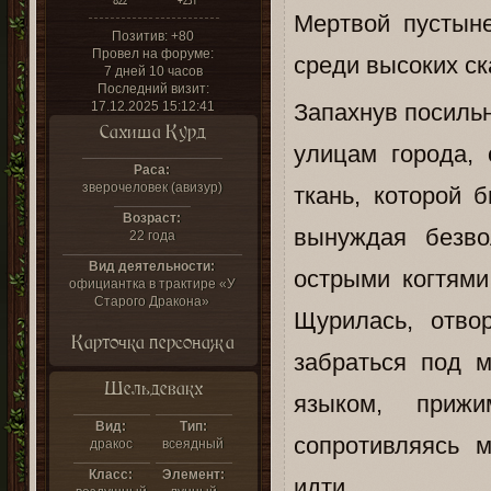
822
+231
Мертвой пустыне
Позитив:
+80
Провел на форуме:
среди высоких ск
7 дней 10 часов
Последний визит:
17.12.2025 15:12:41
Запахнув посиль
Сахиша Курд
улицам города,
Раса:
зверочеловек (авизур)
ткань, которой 
Возраст:
вынуждая безво
22 года
Вид деятельности:
острыми когтями
официантка в трактире «У
Старого Дракона»
Щурилась, отво
Карточка персонажа
забраться под 
Шельдевакх
языком, приж
Вид:
Тип:
сопротивляясь 
дракос
всеядный
Класс:
Элемент:
идти...