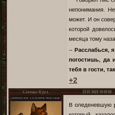
непонимания. Не
может. И он сове
которой довелос
месяца тому наза
--
Расслабься, я
погостишь, да 
тебя в гости, та
+2
23.01.2022 10:35:56
Сахиша Курд
ДОВЕРЬСЯ МНЕ, И Я РАСКРОЮ ТВОЮ СУДЬБУ
В оледеневшую р
который, казало