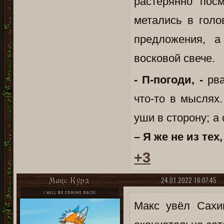
растерянно пос
метались в голо
предложения, 
восковой свече.
- П-погоди, -
рва
что-то в мыслях
уши в сторону; а 
– Я же не из те
+3
24.01.2022 16:07:45
Макс Курд
I WILL BE COMING BACK!
Макс увёл Сахи