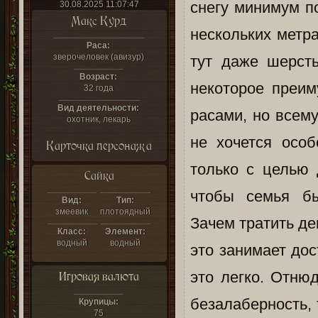
снегу минимум по
30.08.2025 11:07:47
Макс Курд
нескольких метра
Раса:
зверочеловек (авизур)
тут даже шерсть
Возраст:
некоторое преим
32 года
Вид деятельности:
расами, но всему
охотник, лекарь
не хочется особ
Карточка персонажа
только с целью
Сайка
чтобы семья бы
Вид:
Тип:
змеевик
плотоядный
Зачем тратить де
Класс:
Элемент:
водный
водный
это занимает дос
это легко. Отню
Игровая валюта
безалаберность, 
Крупицы:
75