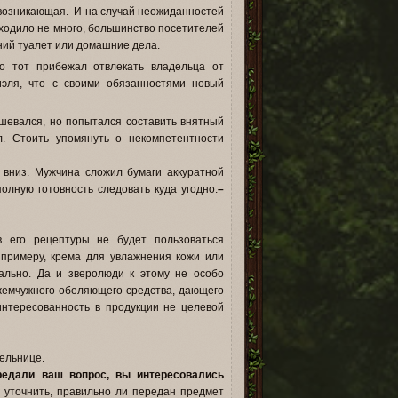
 возникающая. И на случай неожиданностей
ходило не много, большинство посетителей
ний туалет или домашние дела.
о тот прибежал отвлекать владельца от
эля, что с своими обязанностями новый
ушевался, но попытался составить внятный
ул. Стоить упомянуть о некомпетентности
я вниз. Мужчина сложил бумаги аккуратной
полную готовность следовать куда угодно.
–
в его рецептуры не будет пользоваться
примеру, крема для увлажнения кожи или
ально. Да и зверолюди к этому не особо
«жемчужного обеляющего средства, дающего
интересованность в продукции не целевой
тельнице.
редали ваш вопрос, вы интересовались
 уточнить, правильно ли передан предмет