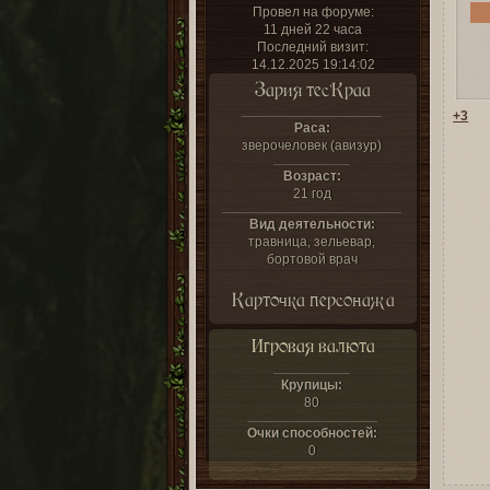
Провел на форуме:
11 дней 22 часа
Последний визит:
14.12.2025 19:14:02
Зария тес’Краа
+3
Раса:
зверочеловек (авизур)
Возраст:
21 год
Вид деятельности:
травница, зельевар,
бортовой врач
Карточка персонажа
Игровая валюта
Крупицы:
80
Очки способностей:
0