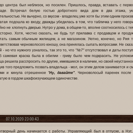
до центра был неблизок, но посилен. Пришлось, правда, вставать с перво
ладе. Встречал белую гостью добротного вида дом в два этажа, у
тельностью. Не вычурно, со вкусом - владелец уже хотя бы этим одним прои
атая подошла ко входу, дважды убедилась в том, что табличка у него говор
йно не хлопнуть дверью. Нутро у дома, в общем-то, вполне соотносилось с те
сторно. Хотя, честно сказать, не будь тут прилавка с продавцом и прод
тать самым обычным жилищем, а не магазином. Уютно, конечно, но Рия ту
ветствовав черноволосого юношу, она принялась сыпать вопросами. Не сказа
й - но что нужного узналось, так это то, что
"№7"
отсутствовал и даты поступ
б сажевая краска была в обилии - гриву было чем подкрасить. Не успокои
ца решила расспросить по другие, имевшиеся в наличии, но своей неустанно
ив того предложить позвать владельца - мол, он этим делом занимается и с
ами и кинула отрешенное
"
Ну, давайте"
. Черноволосый паренек после 
атую в гордом шкафоизучающем одиночестве.
07.10.2020 23:00:43
творный день начинается с работы. Управляющий был в отпуске, а Нэт,