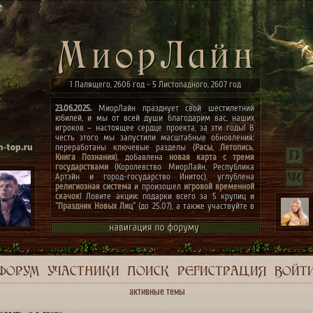
1 Палящего, 2606 год - 5 Листопадного, 2607 год
23.06.2025.
МиорЛайн празднует свой шестилетний
юбилей, и мы от всей души благодарим вас, наших
игроков – настоящее сердце проекта, за эти годы! В
честь этого мы запустили масштабные обновления:
переработаны ключевые разделы (
Расы
,
Летопись
,
Книга Познания
), добавлена
новая карта с тремя
государствами
(Королевство МиорЛайн, Республика
Артэйн и город-государство Инитос), углублена
религиозная система
и произошел
игровой временной
скачок
! Ловите акции: подарки всего за 5 крупиц и
"Праздник Новых Лиц"
(до 25.07), а также участвуйте в
конкурсах
"Маски сброшены, господа"
и
"Беспорядок в
архиве"
(до 07.07)! Мечты сбываются, присоединяйтесь
к празднику! ✨
ФОРУМ
УЧАСТНИКИ
ПОИСК
РЕГИСТРАЦИЯ
ВОЙТ
активные темы