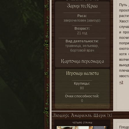
Зария тес’Краа
Путь 
прох
Раса:
расти
зверочеловек (авизур)
Хвост
случа
Возраст:
и про
21 год
посчи
Вид деятельности:
попри
травница, зельевар,
охото
бортовой врач
хотя 
волчи
Карточка персонажа
вынуд
плеч
Игровая валюта
хвост
+2
Крупицы:
80
Очки способностей:
0
Люциус Анариэль Шерн [X]
ЧЕТЫРЕ СТРУНЫ
Плодо