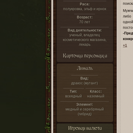
поиск
Раса:
полукровка, эльф и ирнок
Мужчи
либо 
Возраст:
70 лет
одно
посто
Вид деятельности:
-Пре
ученый, владелец
конкр
косметического магазина,
лекарь
+1
Карточка персонажа
Линаль
Вид:
дракос (мутант)
Тип:
Класс:
всеядный
наземный
Элемент:
медный и серебряный
(гибрид)
Игровая валюта