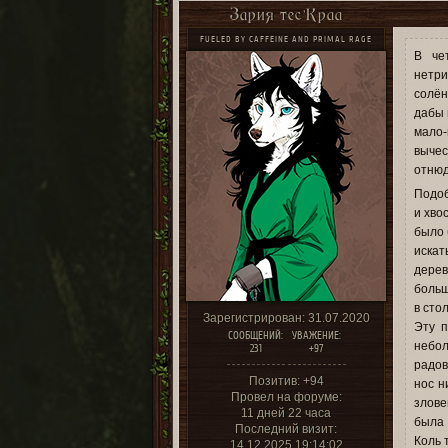
Зария тес’Краа
FUELED BY CAFFEINE AND PRIMAL RAGE
В че
нетри
солён
дабы 
мало-
вычес
отнюд
Подоб
и хво
было 
искат
дерев
больш
в сто
Зарегистрирован
: 31.07.2020
Эту п
СООБЩЕНИЙ:
УВАЖЕНИЕ:
небол
231
+97
радов
Позитив:
+94
нос н
Провел на форуме:
злове
11 дней 22 часа
была 
Последний визит:
Коль 
14.12.2025 19:14:02