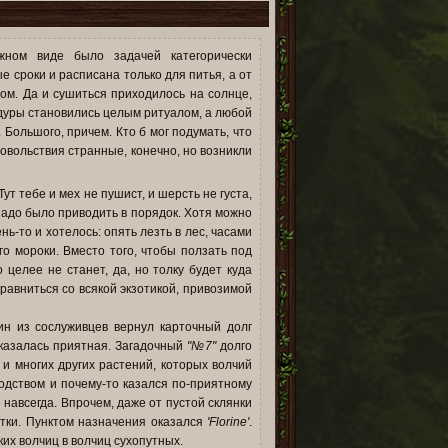
2
жном виде было задачей категорически
 сроки и расписана только для питья, а от
м. Да и сушиться приходилось на солнце,
дуры становились целым ритуалом, а любой
Большого, причем. Кто б мог подумать, что
овольствия странные, конечно, но возникли
т тебе и мех не пушист, и шерсть не густа,
 надо было приводить в порядок. Хотя можно
ь-то и хотелось: опять лезть в лес, часами
о мороки. Вместо того, чтобы ползать под
целее не станет, да, но толку будет куда
равниться со всякой экзотикой, привозимой
ин из сослуживцев вернул карточный долг
оказалась приятная. Загадочный
"№7"
долго
 и многих других растений, которых волчий
родством и почему-то казался по-приятному
 навсегда. Впрочем, даже от пустой склянки
етки. Пунктом назначения оказался
'Florine'
.
их волчиц в волчиц сухопутных.