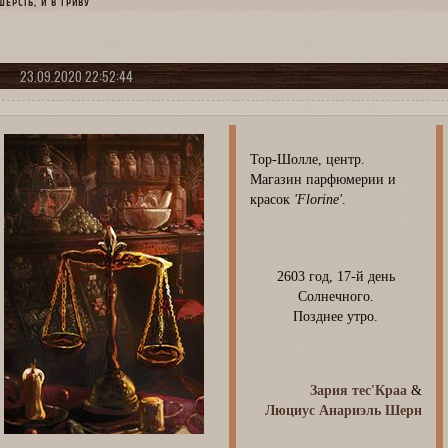
ШЕРСТЬ, И В ГРИВУ
23.09.2020 22:52:44
Тор-Шолле, центр.
Магазин парфюмерии и
красок
'Florine'
.
2603 год, 17-й день
Солнечного.
Позднее утро.
Зария тес'Краа
&
Люциус Анариэль Шерн