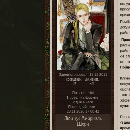
полуд
прису
прихо
Приб
доку
работ
-Прош
расск
работ
-Я с
стопк
Пойде
Зарегистрирован
: 18.12.2019
Кли
СООБЩЕНИЙ:
УВАЖЕНИЕ:
124
+28
попул
омол
Позитив:
+84
тягот
Провел на форуме:
эффек
2 дня 4 часа
аудит
Последний визит:
23.11.2020 17:00:42
Риэль
Люциус Анариэль
-Здр
Шерн
аром