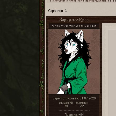
»
МИОРЛАЙН
»
­АРХИВ ИГР
»
НЕЗАВЕРШЕННЫЕ
»
И В 
Страница:
1
Зария тес’Краа
FUELED BY CAFFEINE AND PRIMAL RAGE
Зарегистрирован
: 31.07.2020
СООБЩЕНИЙ:
УВАЖЕНИЕ:
231
+97
Позитив:
+94