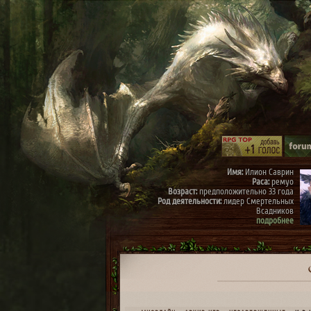
Имя:
Илион Саврин
Раса:
ремуо
Возраст:
предположительно 33 года
Род деятельности:
лидер Смертельных
Всадников
подробнее
Имя:
Тэрис
Раса:
ремуо
Возраст:
предположительно 30 лет
Род деятельности:
член Смертельных
Всадников, правая рука Илиона
подробнее