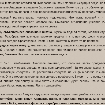
ню. В магазине остался лишь недавно нанятый мальчик. Ситуация редко, но
тствие Анариэля в магазине было желательным. Клиентов с утра обычно при
дит во второй половине дня, предпочитая свежести уличной прохлады утрен
ежавший мальчик вызвал ленивое недоумение. Что могло произойти, чт
ментов? Начался пожар? Ограбление? Сбивчивое объяснение убедило Ри
ник в должной мере справляться не сможет.
у объяснить все спокойно и внятно,
- мужчина поднял взгляд. Мальчик ст
аз. Разобрав, что возникли какие-то трудности с клиентом, Шерн кивн
ника сегодня в разговоре с Нэтом. У того, кажется, был кто-то на примете.
пущусь через минуту,
-мальчик потоптался у двери в коридор и спустилс
ой и убрал в стол. Лин вскинулся после двух ударов по бедру, показывая 
м, Линаль.
– Не стоит заставлять клиентов ждать.
ент был…
необычным
. Анариэль понимал, что большая часть продукто
ярностью у живых определенных принадлежностей. Зачем зверолюдям, к 
аживающие средства? Не рассчитаны средства на их физиологию. Изнач
ели. Они в мореплаватели шли, в силовые профессии. Зачем что-то вроде 
т сияния при приглушенном свете» в сражении? Дух
и
, верно? Что ж, за
ории безусловно приятна. Льстит самолюбию.
 жестом показал Лину на пару шагов позади и приветливо улыбнулся посети
авствуйте! Меня зовут Анариэль Шерн, я владелец магазина. Мне пе
атом «№7», зеленый флакон с серебристыми линиями,
- решил все-таки