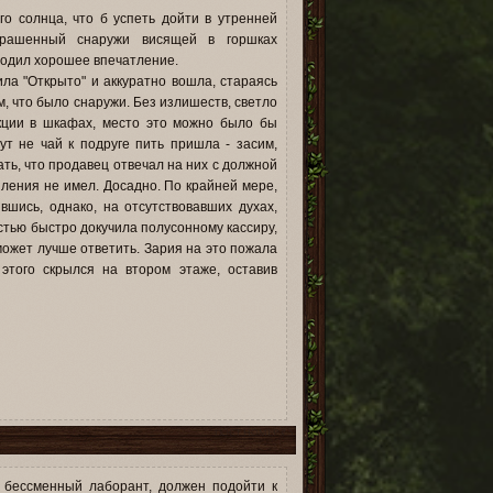
го солнца, что б успеть дойти в утренней
крашенный снаружи висящей в горшках
зводил хорошее впечатление.
ила "Открыто" и аккуратно вошла, стараясь
м, что было снаружи. Без излишеств, светло
укции в шкафах, место это можно было бы
т не чай к подруге пить пришла - засим,
ть, что продавец отвечал на них с должной
ления не имел. Досадно. По крайней мере,
вшись, однако, на отсутствовавших духах,
стью быстро докучила полусонному кассиру,
может лучше ответить. Зария на это пожала
этого скрылся на втором этаже, оставив
3
 бессменный лаборант, должен подойти к