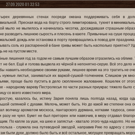
27.09.2020 01:32:53
тырех деревянных стенах посреди океана поддерживать себя в дол
виальной. Пресная вода на борту строго лимитирована, тухнет в минимальные
ой мыло не мылилось и начиналась чесотка, досаждавшая страшным образо
не разводить лишнюю сырость и плесень в каюте. Привычные на суше проце
мальский дождь или остановка в порту превращались в повод для праздника. 
ывать соль из распаренной в бане гривы может быть
настолько
приятно? Уд
ь не на пустом месте.
ные лишения год за годом не самым лучшим образом отразились на облике. Ту
ст не бел. Ещё и голова выцвела из чёрной в непонятно-серую. Всё это дело
бы наваять необходимое своими руками, лишнее время на это тратить не очен
ь нужные листья, заниматься их варкой-сушкой-толчением. Слишком уж мног
ьями, проще было пустить в дело скопленное жалование. Кошелек от этого 
е - народному вареву Пестролесья по части разных приукрас тяжело было с
лицу со всего известного мира.
ростую, казалось бы, истину Зария поняла лишь полгода назад, когда од
ьшой склянкой с духами. Мелочь, может быть. Но до какой же степени она 
ал волчицу ароматом мосхоса, лантарского дурмана, нотками тауроса, сини
и разу не чуял. Букет не был приторен или навязчив, в меру отдавал благо
щим. По капле за уши, на шею и запястья - хватало этого чуда надолго. Но не
польза - служила она путеводной звездой, направив Рию по адресу с этик
там были духи, должно было быть и всё остальное, могущее превращать морск