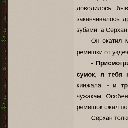
доводилось быв
заканчивалось д
зубами, а Серхан
Он окатил 
ремешки от уздеч
- Присмотр
сумок, я тебя
кинжала,
- и т
чужакам. Особен
ремешок сжал пок
Серхан толк