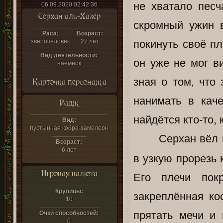
не хватало песч
06.09.2020 02:42:36
Серхан аль-Хазер
скромный ужин 
Раса:
Возраст:
зверочеловек
27 лет
покинуть своё пл
Вид деятельности:
он уже не мог в
наемник
зная о том, что
Карточка персонажа
нанимать в каче
Радж
найдётся кто-то,
Вид:
пустынная кобра-хамелеон
Серхан вёл
Возраст:
6 лет
в узкую прорезь 
Игровая валюта
Его плечи пок
Крупицы:
закреплённая ко
10
прятать мечи и
Очки способностей:
0