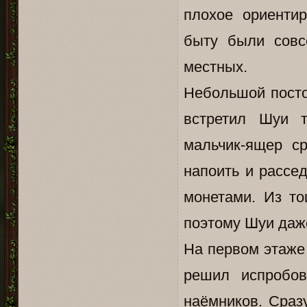
плохое ориенти
быту были совс
местных.
Небольшой посто
встретил Шуи т
мальчик-ящер ср
напоить и рассе
монетами. Из то
поэтому Шуи даже
На первом этаже 
решил испробов
наёмников. Сраз