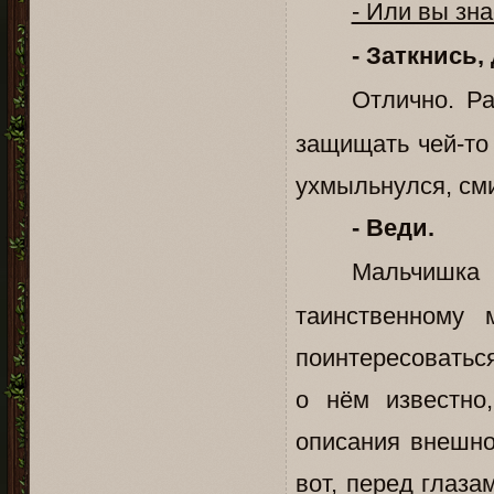
- Или вы зна
- Заткнись,
Отлично. Р
защищать чей-то
ухмыльнулся, сми
- Веди.
Мальчишка 
таинственному 
поинтересоваться
о нём известно
описания внешно
вот, перед глаза