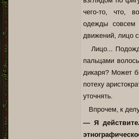
взглядом по фиг
чего-то, что, 
одежды совсем 
движений, лицо 
Лицо... Подожд
пальцами волосы
дикаря? Может бы
потеху аристокра
уточнять.
Впрочем, к делу
— Я действите
этнографическо