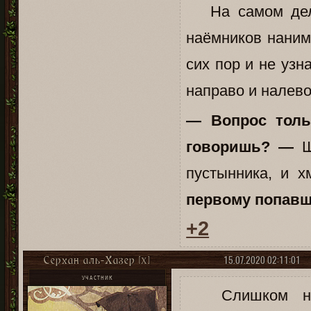
На самом деле
наёмников нанима
сих пор и не узн
направо и налево
— Вопрос толь
говоришь? —
Ш
пустынника, и 
первому попавш
+2
15.07.2020 02:11:01
Серхан аль-Хазер [X]
УЧАСТНИК
Слишком н