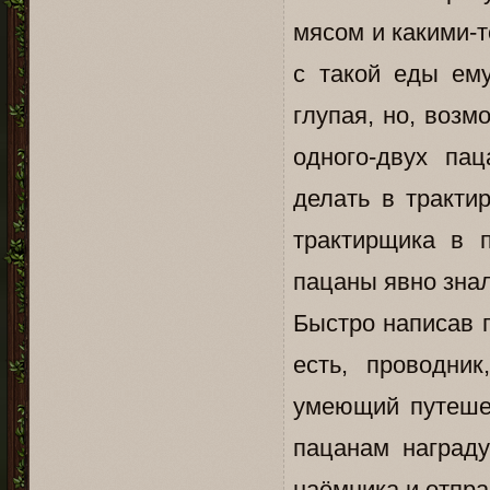
мясом и какими-т
с такой еды ем
глупая, но, возм
одного-двух пац
делать в тракти
трактирщика в 
пацаны явно знал
Быстро написав п
есть, проводни
умеющий путеше
пацанам награду
наёмника и отпра