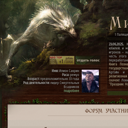
1 Паляще
23.06.2025.
Ми
юбилей, и м
игроков – н
честь этого
переработа
Книга Позн
государства
Имя:
Илион Саврин
Артэйн и г
Раса:
ремуо
религиозная
Возраст:
предположительно 33 года
скачок
! Лов
Род деятельности:
лидер Смертельных
"Праздник Н
Всадников
конкурсах
"
подробнее
архиве"
(до 0
к празднику
Имя:
Тэрис
Раса:
ремуо
Возраст:
предположительно 30 лет
Род деятельности:
член Смертельных
ФОРУМ
УЧАСТН
Всадников, правая рука Илиона
подробнее