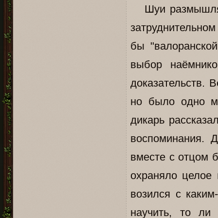
Шуи размышлял.
затруднительном
бы "валоранско
выбор наёмник
доказательств. В
но было одно ма
дикарь рассказа
воспоминания. Д
вместе с отцом б
охраняло целое 
возился с каким
научить, то ли