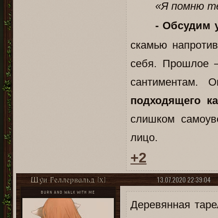
«Я помню те
- Обсудим 
скамью напротив
себя. Прошлое –
сантиментам. 
подходящего к
слишком самоув
лицо.
+2
13.07.2020 22:39:04
Шуи Геллервальд [X]
BURN AND WALK WITH ME
Деревянная таре