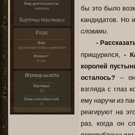
Вид деятельности:
бы это было воз
наемник
кандидатов. Но 
Карточка персонажа
словами
.
Радж
- Рассказат
Вид:
пустынная кобра-хамелеон
прищурился,
- 
Возраст:
6 лет
королей пустын
Игровая валюта
осталось?
– он 
Крупицы:
взгляда с глаз 
10
ему наручи из па
Очки способностей:
0
реагируют на эт
раз, когда он с
перерубленными 