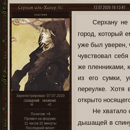
12.07.2020 16:13:41
Серхан аль-Хазер [X]
УЧАСТНИК
Серхану не
город, который 
уже был уверен, 
чувствовал себя
же пленниками, 
из его сумки, 
переулке. Хотя 
Зарегистрирован
: 07.07.2020
открыто носящег
СООБЩЕНИЙ:
УВАЖЕНИЕ:
14
+12
Не хватало 
Позитив:
+6
Провел на форуме:
дышащей в спину
11 часов 32 минуты
Последний визит: