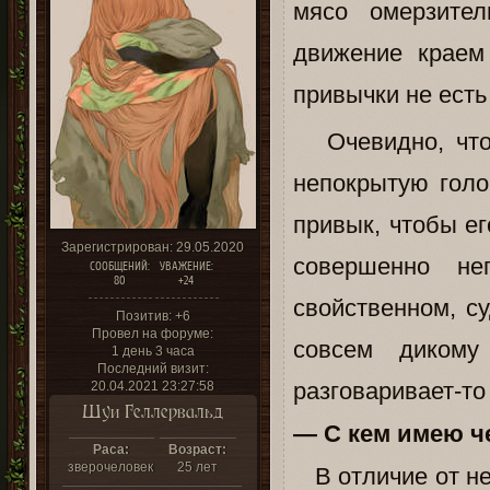
мясо омерзител
движение краем
привычки не есть
Очевидно, что 
непокрытую голо
привык, чтобы е
Зарегистрирован
: 29.05.2020
совершенно не
СООБЩЕНИЙ:
УВАЖЕНИЕ:
80
+24
свойственном, с
Позитив:
+6
Провел на форуме:
совсем дикому
1 день 3 часа
Последний визит:
разговаривает-то
20.04.2021 23:27:58
Шуи Геллервальд
— С кем имею ч
Раса:
Возраст:
зверочеловек
25 лет
В отличие от не