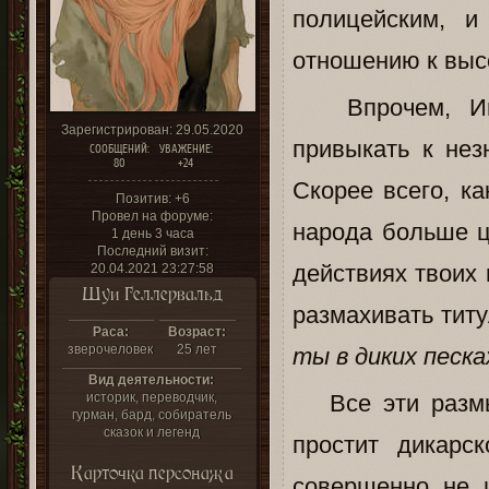
полицейским, 
отношению к выс
Впрочем, Инит
Зарегистрирован
: 29.05.2020
привыкать к нез
СООБЩЕНИЙ:
УВАЖЕНИЕ:
80
+24
Скорее всего, к
Позитив:
+6
Провел на форуме:
народа больше ц
1 день 3 часа
Последний визит:
действиях твоих
20.04.2021 23:27:58
Шуи Геллервальд
размахивать тит
Раса:
Возраст:
зверочеловек
25 лет
ты в диких песка
Вид деятельности:
историк, переводчик,
Все эти размыш
гурман, бард, собиратель
сказок и легенд
простит дикарс
Карточка персонажа
совершенно не 