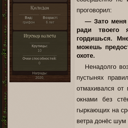
Килидан
проговорил:
Вид:
Возраст:
— Зато меня н
грифон
6 лет
ради твоего 
Игровая валюта
гордишься. М
можешь предост
Крупицы:
10
охоте.
Очки способностей:
0
Ненадолго возн
Награды:
пустынях прави
2020,
отмахивался от 
окнами без стё
гыркающих на ср
ветра донёс шум 