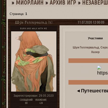
»
МИОРЛАЙН
»
­АРХИВ ИГР
»
НЕЗАВЕР
Страница:
1
11.07.2020 12:00:09
Шуи Геллервальд [X]
BURN AND WALK WITH ME
Участники
Шуи Геллервальд
,
Серх
Хазер
◂ Путешеств
Зарегистрирован
: 29.05.2020
СООБЩЕНИЙ:
УВАЖЕНИЕ:
80
+24