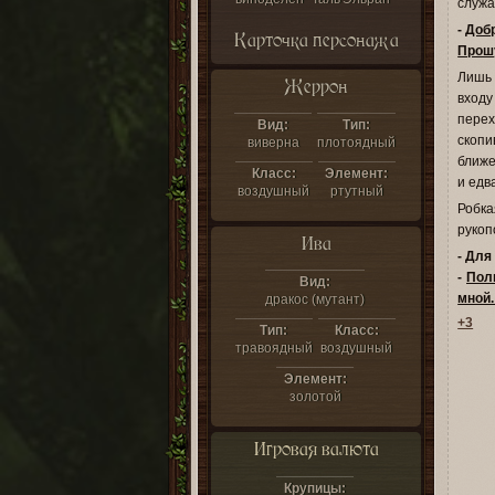
служа
-
Добр
Карточка персонажа
Прошу
Лишь 
Жеррон
входу
пере
Вид:
Тип:
скопи
виверна
плотоядный
ближе
Класс:
Элемент:
и едв
воздушный
ртутный
Робка
рукоп
Ива
- Для
-
Пол
Вид:
мной.
дракос (мутант)
+3
Тип:
Класс:
травоядный
воздушный
Элемент:
золотой
Игровая валюта
Крупицы: