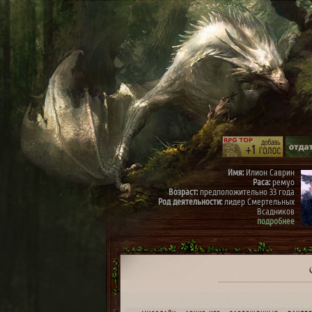
Имя:
Илион Саврин
Раса:
ремуо
Возраст:
предположительно 33 года
Род деятельности:
лидер Смертельных
Всадников
подробнее
Имя:
Тэрис
Раса:
ремуо
Возраст:
предположительно 30 лет
Род деятельности:
член Смертельных
Всадников, правая рука Илиона
подробнее