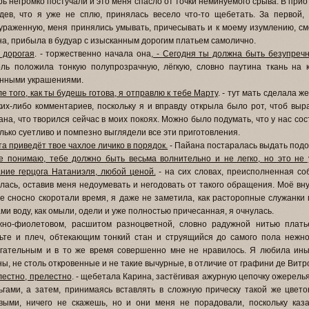
рь негромко постучали и это меня спасло от точки неминуемого срыва. В при
дев, что я уже не сплю, принялась весело что-то щебетать. За первой,
ураженную, меня принялись умывать, причесывать и к моему изумлению, с
а, прибыла в будуар с изысканным дорогим платьем самолично.
 дорогая
. - торжественно начала она
, - Сегодня ты должна быть безупречн
ль положила тонкую полупрозрачную, лёгкую, словно паутина ткань на 
нными украшениями.
ле того, как ты будешь готова, я отправлю к тебе Марту
. - тут мать сделала 
ких-либо комментариев, поскольку я и вправду открыла было рот, чтоб выр
ана, что творился сейчас в моих покоях. Можно было подумать, что у нас сост
лько суетливо и помпезно выглядели все эти приготовления.
та приведёт твое чахлое личико в порядок.
- Пайана постаралась выдать под
е понимаю, тебе должно быть весьма волнительно и не легко, но это не 
ние герцога Натаниэля, любой ценой.
- на сих словах, преисполненная со
лась, оставив меня недоумевать и негодовать от такого обращения. Моё вн
е сносно скоротали время, я даже не заметила, как расторопные служанки
ми воду, как омыли, одели и уже полностью причесанная, я очнулась.
жно-фиолетовом, расшитом разноцветной, словно радужной нитью плать
ьте и плеч, обтекающим тонкий стан и струящийся до самого пола нежн
гательным и в то же время совершенно мне не нравилось. Я любила иные
ы, не столь откровенные и не такие вычурные, в отличие от графини де Витр
естно, прелестно
. - щебетала Карина, застёгивая ажурную цепочку ожерелья
ьгами, а затем, принимаясь вставлять в сложную прическу такой же цвето
выми, ничего не скажешь, но и они меня не порадовали, поскольку каз