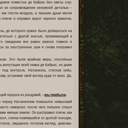
довое поместье де Кайрас без свиты слуг,
тал их сопровождение ненужной деталью –
 как глоток воздуха, а лишние души могли
л плечи и оправил ворот черного камзола,
ль, до которого нужно было добираться на
ретиться с другой знатью, проживающий в
это ожидание все равно ужасно томило и
осы за заостренные уши и снова поправил
аске. Это были крайние меры, способные
ь репутация всей семьи де Кайрас, но даже
 под контроль. Натаниэль, стиснув зубы,
у, устремив свой взгляд куда-то вниз. Да,
щий герцога из раздумий,
-
мы прибыли
.
 и перед Натаниэлем показался невысокий
асто заморгал, после чего сильнее отрыл
ами мягкую землю. Он расправил плечи, как
мзол, слегка помявшийся от долгой поездки,
тояла, смущенно потупив взгляд, девочка-