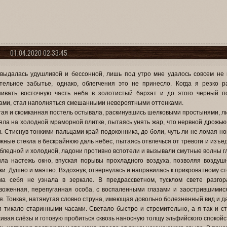
01.04.2020 02:33:45
выдалась удушливой и бессонной, лишь под утро мне удалось совсем не н
тельное забытье, однако, облегчения это не принесло. Когда я резко р
ивать восточную часть неба в золотистый бархат и до этого черный по
ами, стал наполняться смешанными невероятными оттенками.
ая и скомканная постель остывала, раскинувшись шелковыми простынями, л
яла на холодной мраморной плитке, пытаясь унять жар, что нервной дрожью 
. Стиснув тонкими пальцами край подоконника, до боли, чуть ли не ломая но
жные стекла в бескрайнюю даль небес, пытаясь отвлечься от тревоги и изъе
бледной и холодной, ладони противно вспотели и вызывали смутные волны г
ла настежь окно, впуская порывы прохладного воздуха, позволяя воздуш
ки. Душно и маятно. Вздохнув, отвернулась и направилась к прикроватному ст
а себя не узнала в зеркале. В предрассветном, тусклом свете разгор
воженная, перепуганная особа, с воспаленными глазами и заострившимися
я. Тонкая, натянутая словно струна, имеющая довольно болезненный вид и д
 тикало старинными часами. Светало быстро и стремительно, а я так и с
ивая слёзы и готовую пробиться сквозь наносную толщу эльфийского спокойс