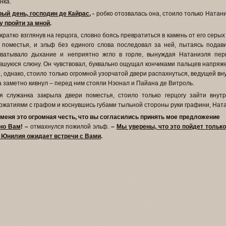
нка.
ый день, господин де Кайрас
, -
робко отозвалась она, стоило только Натан
 пройти за мной
.
кратко взглянув на герцога, словно боясь превратиться в камень от его серых
 поместья, и эльф без единого слова последовал за ней, пытаясь подави
хватывало дыхание и неприятно жгло в горле, вынуждая Натаниэля пер
вшуюся слюну. Он чувствовал, буквально ощущал кончиками пальцев напряже
, однако, стоило только огромной узорчатой двери распахнуться, ведущей вн
а заметно кивнул – перед ним стояли Нэонал и Пайана де Витроль.
я служанка закрыла двери поместья, стоило только герцогу зайти внут
ожатиями с графом и коснувшись губами тыльной стороны руки графини, Нат
 меня это огромная честь, что вы согласились принять мое предложение
но Вам
! –
отмахнулся пожилой эльф.
–
Мы уверены, что это пойдет тольк
 Юнилия ожидает встречи с Вами
.