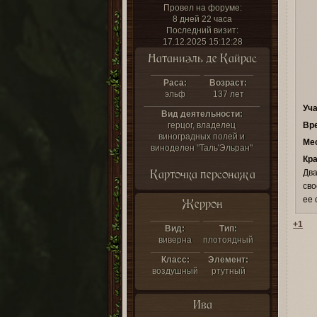
Провел на форуме:
8 дней 22 часа
Последний визит:
17.12.2025 15:12:28
Натаниэль де Кайрас
Раса:
Возраст:
эльф
137 лет
Уча
Вид деятельности:
герцог, владелец
Вр
виноградных полей и
Мес
виноделен "Таль'Эльран"
Кра
Карточка персонажа
Два
сво
ее 
Жеррон
+1
Вид:
Тип:
виверна
плотоядный
Класс:
Элемент:
воздушный
ртутный
Ива