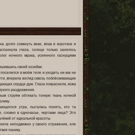
3
а долго сомкнуть веки, впав в короткое и
аспахнула глаза, солнце только занялось
лог ночного мрака, усеянного гаснущими
ишившись своей хозяйки.
поселился в моём теле и уходить ни как не
гти, вперила взгляд сквозь поблёскивающие
дающих сердце дум. Глаза покраснели, кожа
лухого раздражения.
ным струям обтекать тонкую ткань ночной
олику.
ающегося утра, пыталась понять, кто та
, словно в одночасье, чертами лица? Это
алёкий от идеальной красоты.
тояла неподвижно у своего отражения, еле
твия панику.