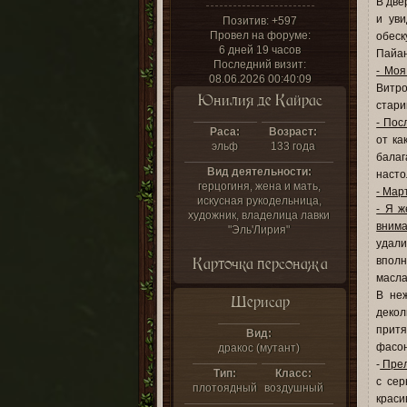
В две
и уви
Позитив:
+597
Провел на форуме:
обеск
6 дней 19 часов
Пайан
Последний визит:
- Моя
08.06.2026 00:40:09
Витро
Юнилия де Кайрас
стари
- Пос
Раса:
Возраст:
от ка
эльф
133 года
балаг
Вид деятельности:
насто
герцогиня, жена и мать,
- Мар
искусная рукодельница,
- Я ж
художник, владелица лавки
внима
"Эль'Лирия"
удали
Карточка персонажа
вполн
масла
В не
Шерисар
декол
притя
Вид:
фасон
дракос (мутант)
-
Прел
Тип:
Класс:
с сер
плотоядный
воздушный
краси