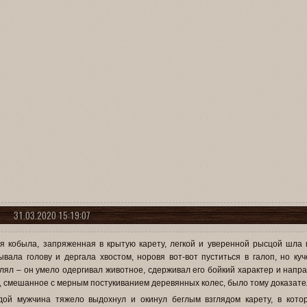
31.03.2020 15:19:07
я кобыла, запряженная в крытую карету, легкой и уверенной рысцой шла 
ывала голову и дергала хвостом, норовя вот-вот пуститься в галоп, но куч
лял – он умело одергивал животное, сдерживал его бойкий характер и напра
, смешанное с мерным постукиванием деревянных колес, было тому доказате
ой мужчина тяжело выдохнул и окинул беглым взглядом карету, в котор