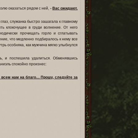
иэлю оказаться рядом с ней,
-
Вас ожидают.
 глаз, служанка быстро зашагала к главному
ть клокочущее в груди волнение. От него
иодически прочищать горло и сглатывать
ние, что медленно подбиралось к нему все
утрь особняка, как мужчина мягко улыбнулся
рь, и поспешила удалиться. Обменявшись
аниэль спокойно произнес:
о всем нам на благо… Прошу, следуйте за