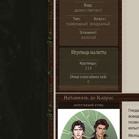
Вид:
дракос (мутант)
Тип:
Класс:
травоядный
воздушный
Элемент:
золотой
Игровая валюта
Крупицы:
218
Очки способностей:
0
Натаниэль де Кайрас
ЗАПЛУТАВШИЙ АГНЕЦ
Гнеда
вскид
позво
копыт
Молод