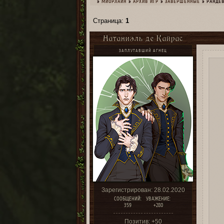
»
МИОРЛАЙН
»
­АРХИВ ИГР
»
ЗАВЕРШЕННЫЕ
»
РАНДЕВ
Страница:
1
Натаниэль де Кайрас
ЗАПЛУТАВШИЙ АГНЕЦ
Зарегистрирован
: 28.02.2020
СООБЩЕНИЙ:
УВАЖЕНИЕ:
359
+280
Позитив:
+50