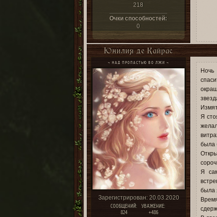
218
Очки способностей:
0
Юнилия де Кайрас
~ НАД ПРОПАСТЬЮ ВО ЛЖИ ~
Ночь 
спаси
окраш
звезд
Измят
Я сто
желал
витра
была 
Откры
сороч
Я сам
встре
была 
Зарегистрирован
: 20.03.2020
Время
СООБЩЕНИЙ:
УВАЖЕНИЕ:
сдерж
824
+486