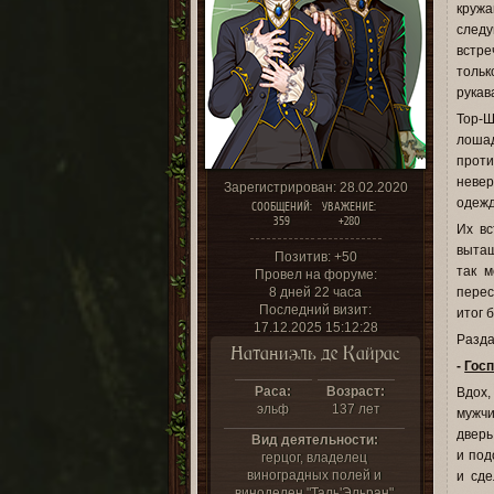
кружа
следу
встре
тольк
рукав
Тор-Ш
лошад
проти
невер
Зарегистрирован
: 28.02.2020
одежд
СООБЩЕНИЙ:
УВАЖЕНИЕ:
359
+280
Их вс
вытащ
Позитив:
+50
так м
Провел на форуме:
8 дней 22 часа
перес
Последний визит:
итог 
17.12.2025 15:12:28
Разда
Натаниэль де Кайрас
-
Гос
Раса:
Возраст:
Вдох,
эльф
137 лет
мужчи
дверь
Вид деятельности:
и под
герцог, владелец
виноградных полей и
и сде
виноделен "Таль'Эльран"