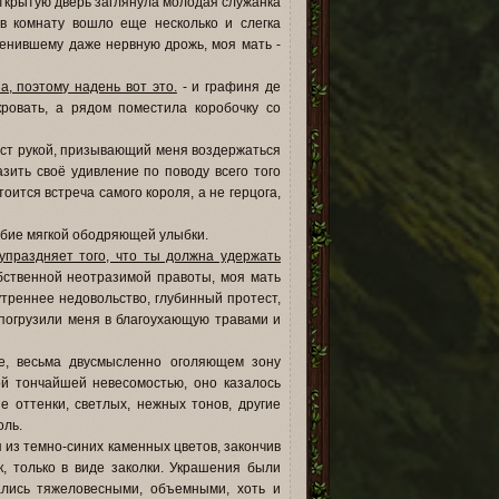
открытую дверь заглянула молодая служанка
 в комнату вошло еще несколько и слегка
менившему даже нервную дрожь, моя мать -
а, поэтому надень вот это.
- и графиня де
кровать, а рядом поместила коробочку со
жест рукой, призывающий меня воздержаться
азить своё удивление по поводу всего того
оится встреча самого короля, а не герцога,
обие мягкой ободряющей улыбки.
упраздняет того, что ты должна удержать
бственной неотразимой правоты, моя мать
утреннее недовольство, глубинный протест,
 погрузили меня в благоухающую травами и
е, весьма двусмысленно оголяющем зону
ой тончайшей невесомостью, оно казалось
 оттенки, светлых, нежных тонов, другие
оль.
 из темно-синих каменных цветов, закончив
к, только в виде заколки. Украшения были
ались тяжеловесными, объемными, хоть и