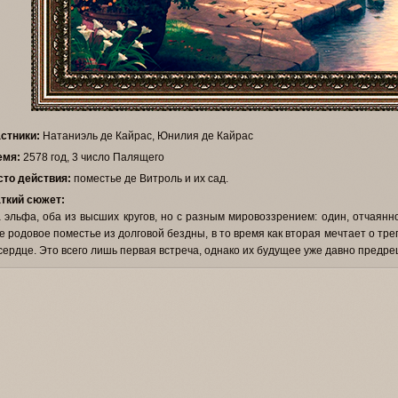
стники:
Натаниэль де Кайрас, Юнилия де Кайрас
емя:
2578 год, 3 число Палящего
то действия:
поместье де Витроль и их сад.
ткий сюжет:
 эльфа, оба из высших кругов, но с разным мировоззрением: один, отчаянн
е родовое поместье из долговой бездны, в то время как вторая мечтает о тре
сердце. Это всего лишь первая встреча, однако их будущее уже давно предре