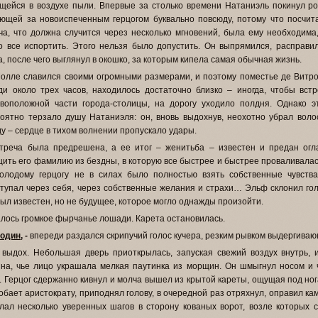
щейся в воздухе пыли. Впервые за столько времени Натаниэль покинул ро
ющей за новоиспеченным герцогом буквально повсюду, потому что посчи
ча, что должна случится через несколько мгновений, была ему необходима,
о все испортить. Этого нельзя было допустить. Он выпрямился, расправи
а, после чего выглянул в окошко, за которым кипела самая обычная жизнь.
олле славился своими огромными размерами, и поэтому поместье де Витро
и около трех часов, находилось достаточно близко – иногда, чтобы вст
воположной части города-столицы, на дорогу уходило полдня. Однако 
оятно терзало душу Натаниэля: он, вновь выдохнув, неохотно убрал вол
у – сердце в тихом волнении пропускало удары.
треча была предрешена, а ее итог – женитьба – известен и предан огл
ить его фамилию из бездны, в которую все быстрее и быстрее проваливалас
олодому герцогу не в силах было полностью взять собственные чувства
тупал через себя, через собственные желания и страхи… Эльф склонил голов
был известен, но не будущее, которое могло однажды произойти.
лось громкое фырчанье лошади. Карета остановилась.
подин
, -
впереди раздался скрипучий голос кучера, резким рывком выдергиваю
 выдох. Небольшая дверь приоткрылась, запуская свежий воздух внутрь,
на, чье лицо украшала мелкая паутинка из морщин. Он шмыгнул носом и ч
. Герцог сдержанно кивнул и молча вышел из крытой кареты, ощущая под ног
обает аристократу, приподнял голову, в очередной раз отряхнул, оправил ка
лал несколько уверенных шагов в сторону кованых ворот, возле которых с