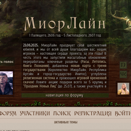
1 Палящего, 2606 год - 5 Листопадного, 2607 год
23.06.2025.
МиорЛайн празднует свой шестилетний
юбилей, и мы от всей души благодарим вас, наших
игроков – настоящее сердце проекта, за эти годы! В
честь этого мы запустили масштабные обновления:
переработаны ключевые разделы (
Расы
,
Летопись
,
Книга Познания
), добавлена
новая карта с тремя
государствами
(Королевство МиорЛайн, Республика
Артэйн и город-государство Инитос), углублена
религиозная система
и произошел
игровой временной
скачок
! Ловите акции: подарки всего за 5 крупиц и
"Праздник Новых Лиц"
(до 25.07), а также участвуйте в
конкурсах
"Маски сброшены, господа"
и
"Беспорядок в
архиве"
(до 07.07)! Мечты сбываются, присоединяйтесь
к празднику! ✨
ФОРУМ
УЧАСТНИКИ
ПОИСК
РЕГИСТРАЦИЯ
ВОЙТ
активные темы