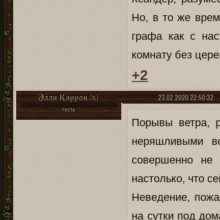
Но, в то же вре
графа как с нас
комнату без цере
+2
23.02.2020 22:50:32
Элли Кэррон [X]
ГОСТЬ
Порывы ветра, 
неряшливыми в
совершенно не 
настолько, что с
Неведение, пожа
на сутки под до