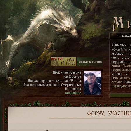
1 Паляще
23.06.2025.
Ми
юбилей, и м
игроков – н
честь этого
переработа
Книга Позн
государства
Имя:
Илион Саврин
Артэйн и г
Раса:
ремуо
религиозная
Возраст:
предположительно 33 года
скачок
! Лов
Род деятельности:
лидер Смертельных
"Праздник Н
Всадников
конкурсах
"
подробнее
архиве"
(до 0
к празднику
Имя:
Тэрис
Раса:
ремуо
Возраст:
предположительно 30 лет
Род деятельности:
член Смертельных
ФОРУМ
УЧАСТН
Всадников, правая рука Илиона
подробнее