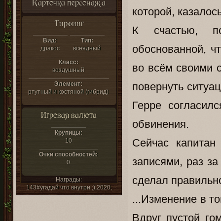
Карточка персонажа
которой, казалос
Тирфинг
К счастью, п
Вид:
Тип:
обоснованной, ч
дракос
всеядный
Класс:
во всём своими с
воздушный
Элемент:
повернуть ситуац
ртутный и костяной (гибрид)
Герре согласил
Игровая валюта
обвинения.
Крупицы:
Сейчас капитан
10
Очки способностей:
записями, раз за
0
сделал правильно
Награды:
143#угадай что внутри ;),2020,
...Изменение в т
Вдруг пустой го