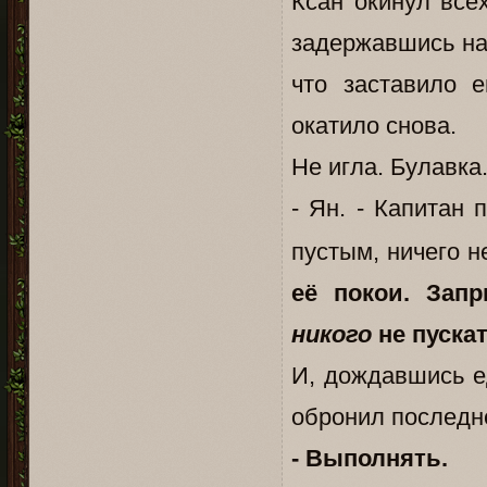
Ксан окинул все
задержавшись на 
что заставило 
окатило снова.
Не игла. Булавка
- Ян. - Капитан
пустым, ничего 
её покои. Запр
никого
не пуска
И, дождавшись е
обронил последн
- Выполнять.