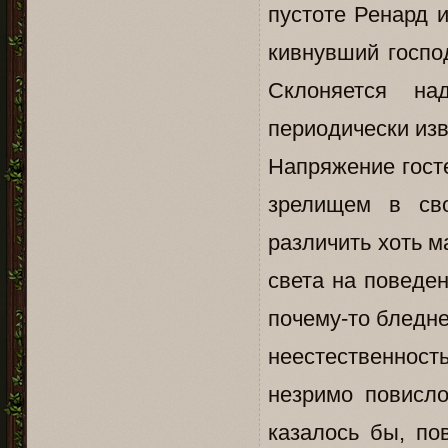
пустоте Ренард 
кивнувший госпо
Склоняется на
периодически изв
Напряжение гост
зрелищем в сво
различить хоть м
света на поведе
почему-то бледне
неестественност
незримо повисло
казалось бы, по