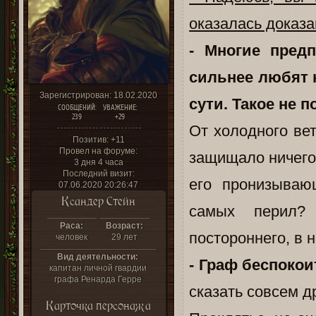
оказалась доказа
- Многие пред
сильнее любят 
Зарегистрирован
: 18.02.2020
сути. Такое не п
СООБЩЕНИЙ:
УВАЖЕНИЕ:
239
+29
От холодного ве
Позитив:
+11
Провел на форуме:
защищало ничего
3 дня 4 часа
Последний визит:
его пронизываю
07.06.2020 20:26:47
Ксандер Стейн
самых перил?
Раса:
Возраст:
постороннего, в 
человек
29 лет
Вид деятельности:
- Граф беспокои
капитан личной гвардии
графа Ренарда Герре
сказать совсем д
Карточка персонажа