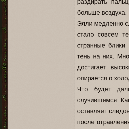
раздирать паль
больше воздуха.
Элли медленно сл
стало совсем т
странные блики 
тень на них. Мн
достигает высо
опирается о хол
Что будет дал
случившемся. Как
оставляет следов
после отравлени