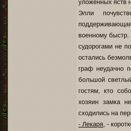
уложенных яств 
Элли почувств
поддерживающая е
военному быстр. 
судорогами не по
остались безмол
граф неудачно п
большой светлый
гостям, кто соб
хозяин замка н
сходились на пе
- Лекаря,
- коротк