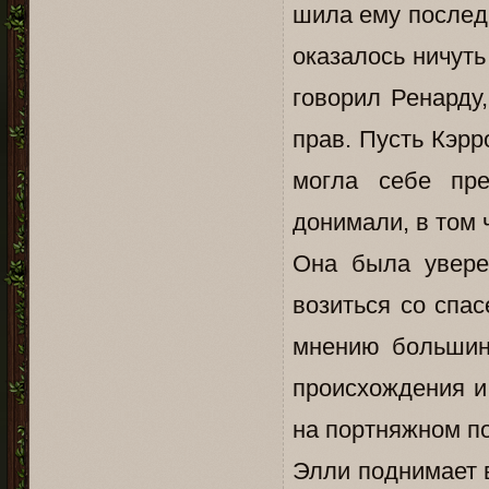
шила ему последн
оказалось ничут
говорил Ренарду,
прав. Пусть Кэрр
могла себе пре
донимали, в том 
Она была увере
возиться со спас
мнению большинс
происхождения и
на портняжном п
Элли поднимает в