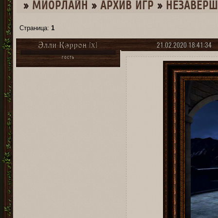
»
МИОРЛАЙН
»
­АРХИВ ИГР
»
НЕЗАВЕР
Страница:
1
21.02.2020 18:41:34
Элли Кэррон [X]
ГОСТЬ