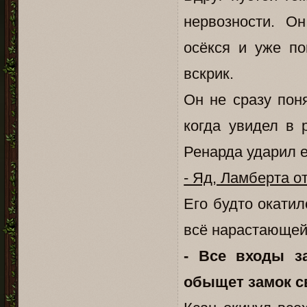
нервозности. О
осёкся и уже п
вскрик.
Он не сразу пон
когда увидел в 
Ренарда ударил е
- Яд, Ламберта о
Его будто окати
всё нарастающей
- Все входы з
обыщет замок св