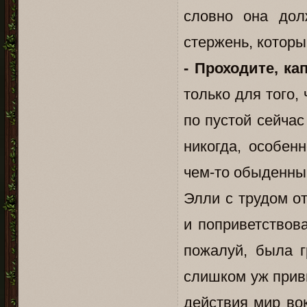
словно она дол
стержень, которы
- Проходите, ка
только для того
по пустой сейчас
никогда, особенн
чем-то обыденны
Элли с трудом о
и поприветствова
пожалуй, была г
слишком уж привы
действия мир вок