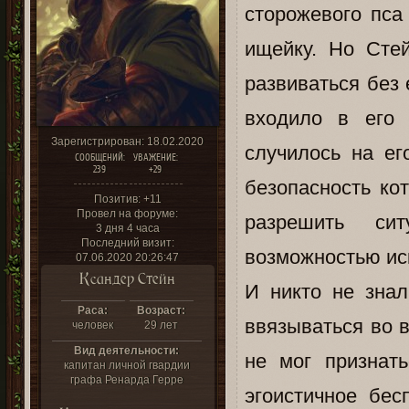
сторожевого пса
ищейку. Но Сте
развиваться без 
входило в его 
Зарегистрирован
: 18.02.2020
случилось на ег
СООБЩЕНИЙ:
УВАЖЕНИЕ:
239
+29
безопасность ко
Позитив:
+11
Провел на форуме:
разрешить си
3 дня 4 часа
Последний визит:
возможностью иск
07.06.2020 20:26:47
Ксандер Стейн
И никто не зна
Раса:
Возраст:
ввязываться во в
человек
29 лет
Вид деятельности:
не мог признат
капитан личной гвардии
графа Ренарда Герре
эгоистичное бес