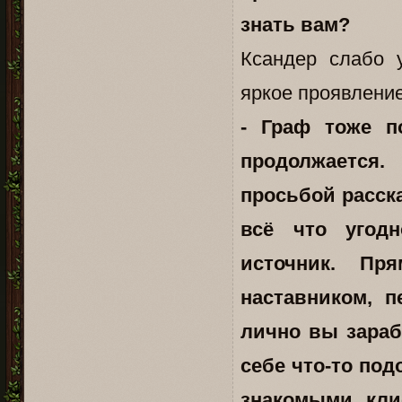
знать вам?
Ксандер слабо 
яркое проявление
- Граф тоже п
продолжается.
просьбой расск
всё что угод
источник. П
наставником, п
лично вы зара
себе что-то под
знакомыми, кли