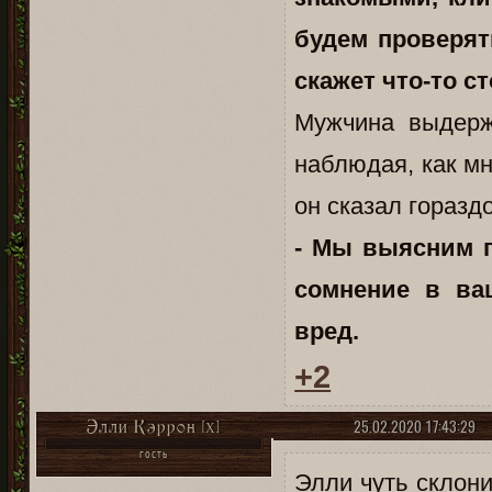
будем проверят
скажет что-то с
Мужчина выдерж
наблюдая, как м
он сказал горазд
- Мы выясним п
сомнение в ва
вред.
+2
25.02.2020 17:43:29
Элли Кэррон [X]
ГОСТЬ
Элли чуть склон