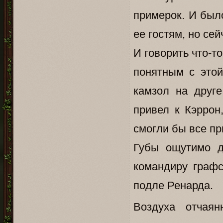
примерок. И было
ее гостям, но се
И говорить что-т
понятным с этой
камзол на друге
привел к Кэррон
смогли бы все п
Губы ощутимо д
командиру графс
подле Ренарда.
Воздуха отчая