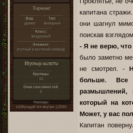
Проклятье, не оч
Тирфинг
капитана стражи.
Вид:
Тип:
они шагнул мимо
дракос
всеядный
Класс:
поискав взглядом
воздушный
Элемент:
- Я не верю, чт
ртутный и костяной (гибрид)
было заметно ме
Игровая валюта
не смотрел. -
Крупицы:
больше. Все
10
Очки способностей:
размышлений, 
0
который на кот
Награды:
143#угадай что внутри ;),2020,
Может, у вас по
Капитан поверну