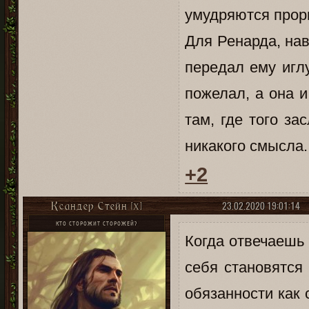
умудряются проры
Для Ренарда, нав
передал ему игл
пожелал, а она и
там, где того за
никакого смысла.
+2
23.02.2020 19:01:14
Ксандер Стейн [X]
КТО СТОРОЖИТ СТОРОЖЕЙ?
Когда отвечаешь 
себя становятся
обязанности как 