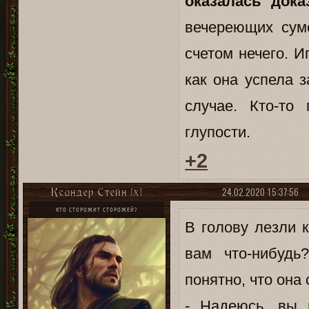
оказалась дока
вечереющих суме
счетом нечего. 
как она успела з
случае. Кто-то
глупости.
+2
24.02.2020 15:37:56
Ксандер Стейн [X]
КТО СТОРОЖИТ СТОРОЖЕЙ?
В голову лезли 
вам что-нибудь
понятно, что она 
- Надеюсь, вы 