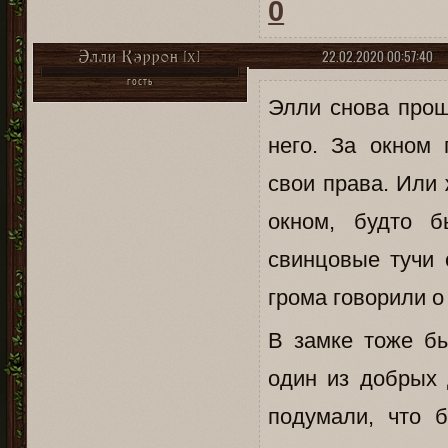
0
22.02.2020 00:57:40
Элли Кэррон [X]
ГОСТЬ
Элли снова прош
него. За окном 
свои права. Или
окном, будто 
свинцовые тучи
грома говорили о
В замке тоже бы
один из добрых 
подумали, что б