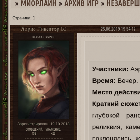
»
МИОРЛАЙН
»
­АРХИВ ИГР
»
НЕЗАВЕР
Страница:
1
25.06.2019 19:54:17
Аэрис Ливентор [X]
КРАСНАЯ ФУРИЯ
Участники:
Аэр
Время:
Вечер. 
Место действи
Краткий сюже
глубокой ра
Зарегистрирован
: 19.10.2018
реликвия, кам
СООБЩЕНИЙ:
УВАЖЕНИЕ:
159
+25
поклонялись 