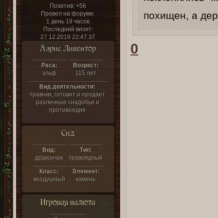
Позитив:
+56
похищен, а дер
Провел на форуме:
1 день 19 часов
Последний визит:
27.12.2019 22:47:37
0
Аэрис Ливентор
Раса:
Возраст:
эльф
115 лет
Вид деятельности:
травник, готовит и продает
различные снадобья и
противоядия
Сид
Вид:
Тип:
дракончик
травоядный
Класс:
Элемент:
воздушный
камень
Игровая валюта