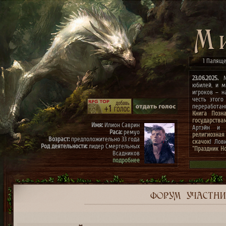
1 Паляще
23.06.2025.
Ми
юбилей, и м
игроков – н
честь этого
переработа
Книга Позн
государства
Имя:
Илион Саврин
Артэйн и г
Раса:
ремуо
религиозная
Возраст:
предположительно 33 года
скачок
! Лов
Род деятельности:
лидер Смертельных
"Праздник Н
Всадников
конкурсах
"
подробнее
архиве"
(до 0
к празднику
Имя:
Тэрис
Раса:
ремуо
Возраст:
предположительно 30 лет
Род деятельности:
член Смертельных
ФОРУМ
УЧАСТН
Всадников, правая рука Илиона
подробнее