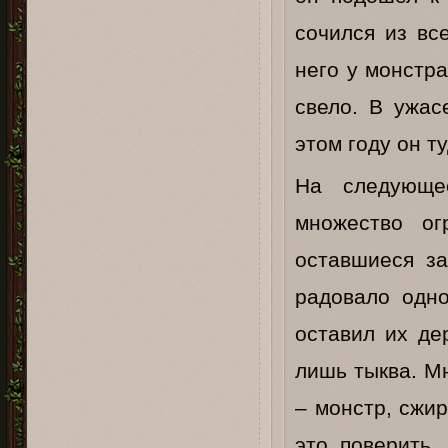
сочился из вс
него у монстр
свело. В ужас
этом году он т
На следующе
множество ог
оставшиеся за
радовало одно
оставил их де
лишь тыква. М
– монстр, сжи
это поверить.