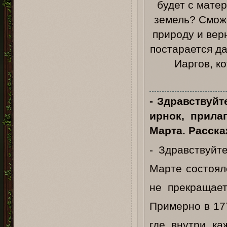
будет с мате
земель? Смож
природу и вер
постарается д
Иаргов, к
- Здравствуйт
ирнок, прила
Марта. Расск
- Здравствуйт
Марте состояло
не прекращает
Примерно в 17
где внутри ка