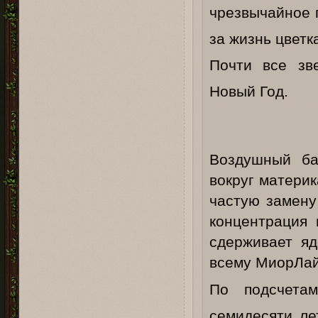
чрезвычайное 
за жизнь цветк
Почти все зв
Новый Год.
Воздушный ба
вокруг матери
частую замену
концентрация 
сдерживает яд
всему МиорЛай
По подсчета
семидесяти ле