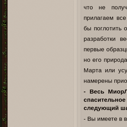
что не полу
прилагаем все
бы поглотить 
разработки в
первые образц
но его природ
Марта или усу
намерены прио
- Весь МиорЛ
спасительно
следующий ша
- Вы имеете в 