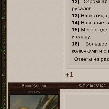
12)
Огромная 
русалов.
13)
Наркотик, с
14)
Название к
15)
Место, где
и славу.
16)
Большое к
колючками и сп
Ответы на ра
+1
23.07.2019 22:31:22
Алан Кэррон
ДИТЯ УЛИЦ