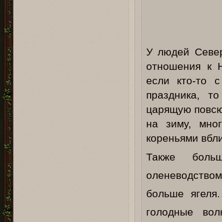
У людей Север
отношения к Н
если кто-то 
праздника, т
царящую повсюд
на зиму, мно
кореньями вбл
Также боль
оленеводством
больше ягеля.
голодные во