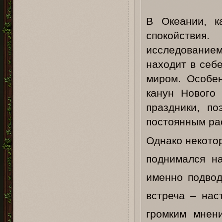
В Океании, к
спокойствия
исследованием
находит в себ
миром. Особен
канун Нового
праздники, по
постоянным рас
Однако некотор
поднимался на
именно подвод
встреча – нас
громким мнен