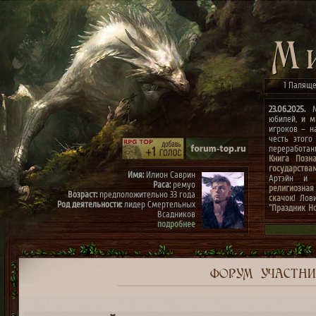
1 Паляще
23.06.2025.
Ми
юбилей, и м
игроков – н
честь этого
переработа
Книга Позн
государства
Имя:
Илион Саврин
Артэйн и г
Раса:
ремуо
религиозная
Возраст:
предположительно 33 года
скачок
! Лов
Род деятельности:
лидер Смертельных
"Праздник Н
Всадников
конкурсах
"
подробнее
архиве"
(до 0
к празднику
Имя:
Тэрис
Раса:
ремуо
Возраст:
предположительно 30 лет
Род деятельности:
член Смертельных
ФОРУМ
УЧАСТН
Всадников, правая рука Илиона
подробнее