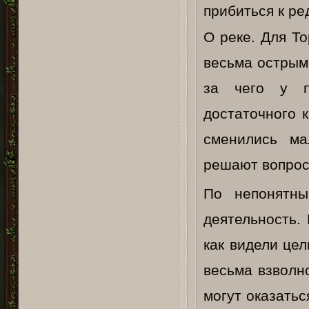
прибиться к ре
О реке. Для Т
весьма острым
за чего у п
достаточного 
сменились ма
решают вопрос
По непонятны
деятельность.
как видели це
весьма взволн
могут оказатьс