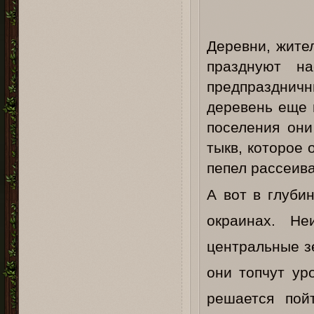
Деревни, жите
празднуют н
предпраздничн
деревень еще 
поселения они
тыкв, которое 
пепел рассеив
А вот в глуби
окраинах. Не
центральные з
они топчут ур
решается пой