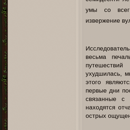
умы со всег
извержение ву
Исследовател
весьма печал
путешествий
ухудшилась, м
этого являют
первые дни по
связанные с 
находятся отч
острых ощущен