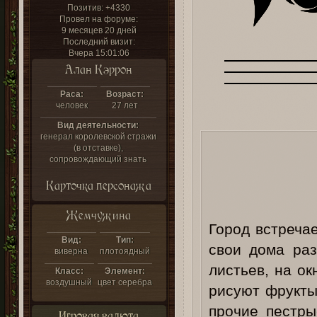
Позитив:
+4330
Провел на форуме:
9 месяцев 20 дней
Последний визит:
Вчера 15:01:06
Алан Кэррон
Раса:
Возраст:
человек
27 лет
Вид деятельности:
генерал королевской стражи
(в отставке),
сопровождающий знать
Карточка персонажа
Жемчужина
Город встреча
Вид:
Тип:
свои дома ра
виверна
плотоядный
листьев, на о
Класс:
Элемент:
воздушный
цвет серебра
рисуют фрукты
прочие пестр
Игровая валюта