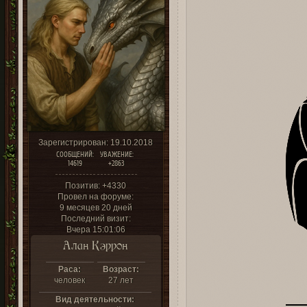
Зарегистрирован
: 19.10.2018
СООБЩЕНИЙ:
УВАЖЕНИЕ:
14619
+2863
Позитив:
+4330
Провел на форуме:
9 месяцев 20 дней
Последний визит:
Вчера 15:01:06
Алан Кэррон
Раса:
Возраст:
человек
27 лет
Вид деятельности: