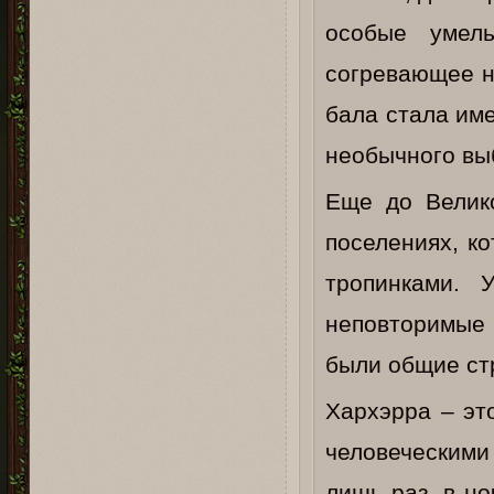
особые умел
согревающее н
бала стала име
необычного вы
Еще до Велик
поселениях, к
тропинками. 
неповторимые 
были общие ст
Хархэрра – эт
человеческими
лишь раз, в но