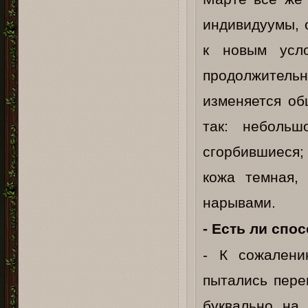
индивидуумы, 
к новым усл
продолжительн
изменяется об
так: небольш
сгорбившиеся;
кожа темная,
нарывами.
- Есть ли спо
- К сожалени
пытались пере
буквально на 