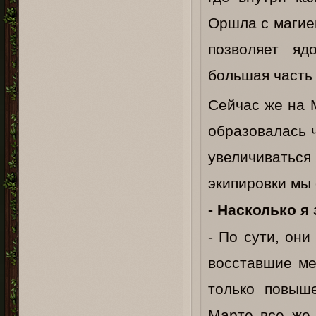
Оршла с магие
позволяет яд
большая часть
Сейчас же на 
образовалась 
увеличиватьс
экипировки мы
- Насколько я
- По сути, он
восставшие ме
только повыш
Марте все же 