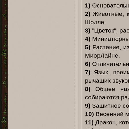
1)
Основательн
2)
Животные, к
Шолле.
3)
"Цветок", ра
4)
Миниатюрный
5)
Растение, из
МиорЛайне.
6)
Отличительны
7)
Язык, преим
рычащих звуко
8)
Общее назв
собираются ра
9)
Защитное со
10)
Весенний м
11)
Дракон, кот