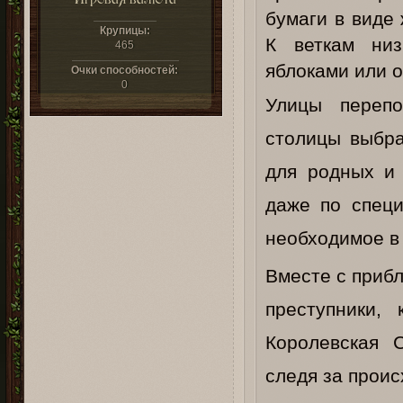
бумаги в виде
Крупицы:
К веткам ни
465
яблоками или о
Очки способностей:
0
Улицы переп
столицы выбра
для родных и 
даже по специ
необходимое в 
Вместе с приб
преступники,
Королевская 
следя за проис