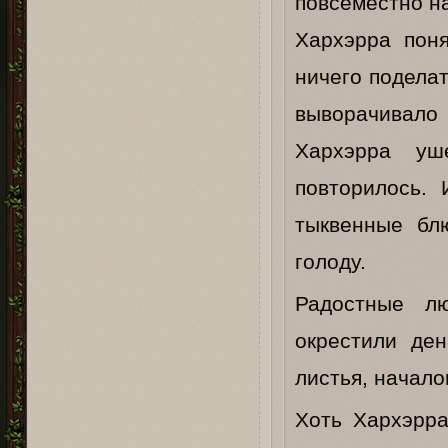
повсеместно на
Хархэрра поня
ничего поделат
выворачивало
Хархэрра уш
повторилось.
тыквенные бл
голоду.
Радостные л
окрестили де
листья, начало
Хоть Хархэрра