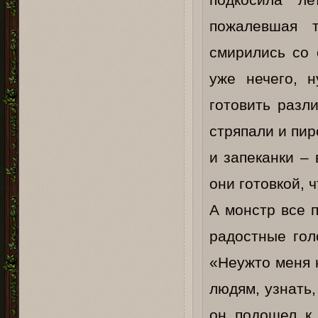
подкосила л
пожалевшая 
смирились со 
уже нечего, 
готовить разл
стряпали и пир
и запеканки –
они готовкой, 
А монстр все 
радостные гол
«Неужто меня н
людям, узнать,
он подошел к 