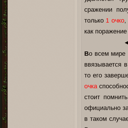
сражении по
только
1 очко
,
как поражение
В
о всем мире 
ввязывается в
то его заверш
очка
способнос
стоит помнить
официально за
в таком случа