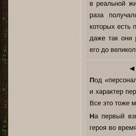
в реальной жи
раза получа
которых есть 
даже так они 
его до великол
◄
П
од «персона
и характер пе
Все это тоже 
Н
а первый вз
героя во врем