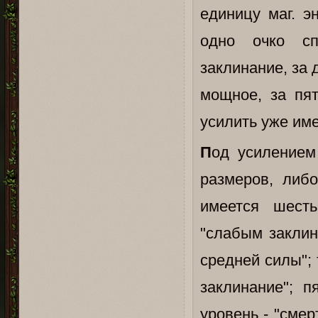
единицу маг. э
одно очко сп
заклинание, за д
мощное, за пят
усилить уже им
П
од усилением
размеров, либ
имеется шесть
"слабым заклин
средней силы"; 
заклинание"; п
уровень - "сме