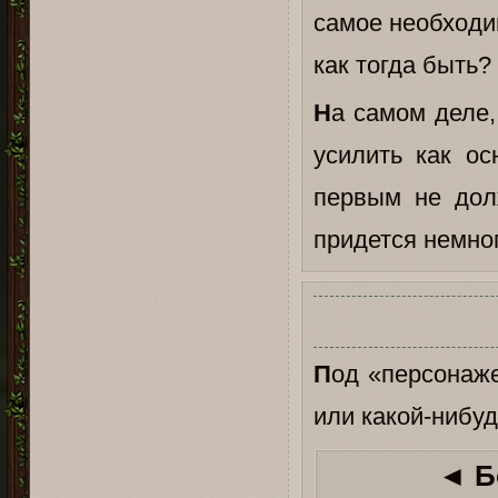
самое необходим
как тогда быть?
Н
а самом деле,
усилить как ос
первым не дол
придется немног
П
од «персонаже
или какой-нибуд
◄ Б