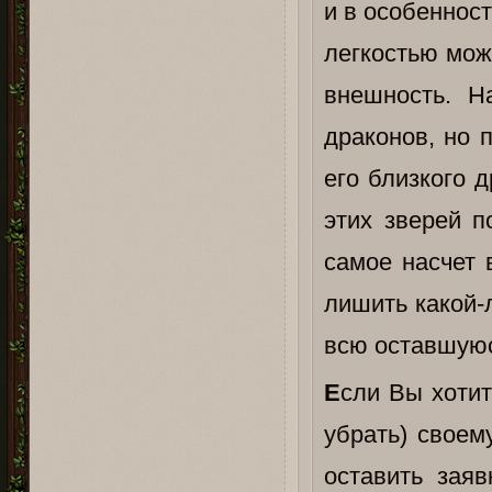
и в особеннос
легкостью може
внешность. Н
драконов, но 
его близкого 
этих зверей п
самое насчет 
лишить какой-
всю оставшуюс
Е
сли Вы хотит
убрать) своем
оставить заяв