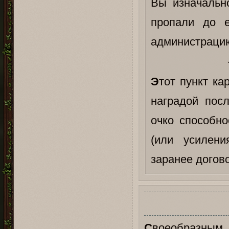
Вы изначальн
пропали до е
администрацию
Э
тот пункт ка
наградой пос
очко способно
(или усилени
заранее догов
С
воеобразным