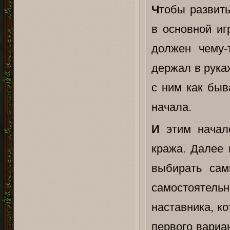
Ч
тобы развить
в основной иг
должен чему-
держал в рука
с ним как быв
начала.
И
этим начало
кража. Далее 
выбирать сам
самостоятель
наставника, к
первого вариа