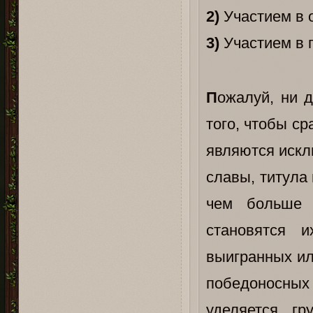
2)
Участием в о
3)
Участием в 
П
ожалуй, ни д
того, чтобы ср
являются искл
славы, титула 
чем больше 
становятся 
выигранных ил
победоносны
уделяется г