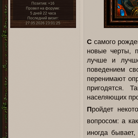
Позитив:
+16
Провел на форуме:
5 дней 22 часа
Последний визит:
27.05.2026 23:01:25
С
самого рожден
новые черты, 
лучше и лучш
поведением сво
перенимают опр
пригодятся. 
населяющих пр
П
ройдет некот
вопросом: а ка
иногда бывает,