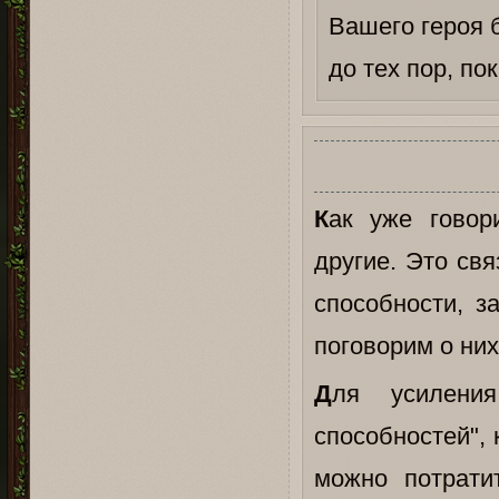
Вашего героя б
до тех пор, по
К
ак уже говор
другие. Это свя
способности, з
поговорим о них
Д
ля усилени
способностей", 
можно потрати