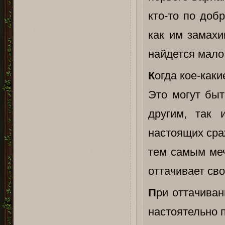
кто-то по доб
как им замахи
найдется мало
К
огда кое-как
Это могут быт
другим, так
настоящих сра
тем самым меч
оттачивает св
П
ри оттачиван
настоятельно п