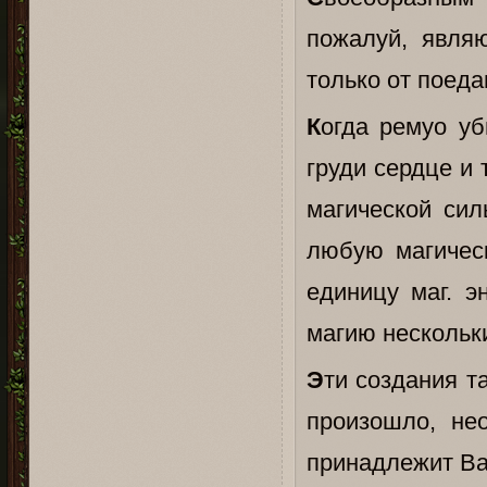
пожалуй, являю
только от поеда
К
огда ремуо уб
груди сердце и 
магической си
любую магическ
единицу маг. э
магию нескольк
Э
ти создания т
произошло, не
принадлежит Ва