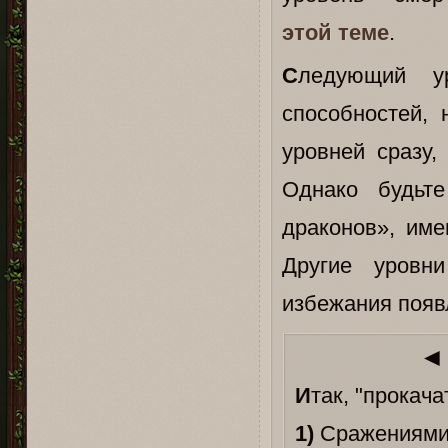
этой теме
.
С
ледующий у
способностей, 
уровней сразу,
Однако будьте
драконов», име
Другие уровн
избежания появ
◄
И
так, "прокач
1)
Сражениями 