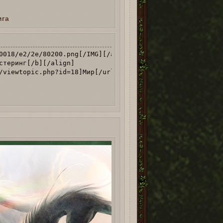
ига
0018/e2/2e/80200.png[/IMG][/align]

стеринг[/b][/align]

/viewtopic.php?id=18]Мир[/url] | [url=http://miorline.ro