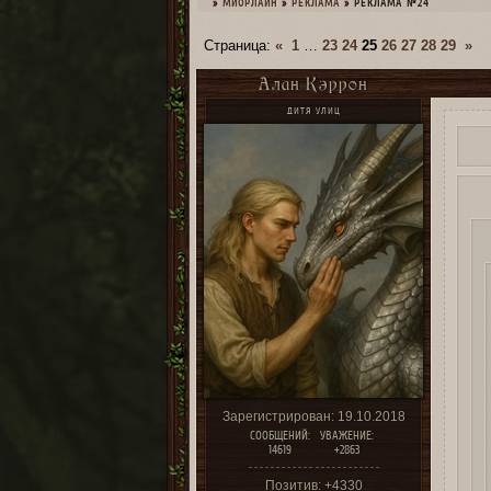
»
МИОРЛАЙН
»
РЕКЛАМА
»
РЕКЛАМА №24
Страница:
«
1
…
23
24
25
26
27
28
29
»
Алан Кэррон
ДИТЯ УЛИЦ
Зарегистрирован
: 19.10.2018
СООБЩЕНИЙ:
УВАЖЕНИЕ:
14619
+2863
Позитив:
+4330