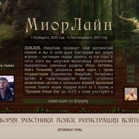
1 Палящего, 2606 год - 5 Листопадного, 2607 год
23.06.2025.
МиорЛайн празднует свой шестилетний
юбилей, и мы от всей души благодарим вас, наших
игроков – настоящее сердце проекта, за эти годы! В
честь этого мы запустили масштабные обновления:
переработаны ключевые разделы (
Расы
,
Летопись
,
Книга Познания
), добавлена
новая карта с тремя
государствами
(Королевство МиорЛайн, Республика
Артэйн и город-государство Инитос), углублена
религиозная система
и произошел
игровой временной
скачок
! Ловите акции: подарки всего за 5 крупиц и
"Праздник Новых Лиц"
(до 25.07), а также участвуйте в
конкурсах
"Маски сброшены, господа"
и
"Беспорядок в
архиве"
(до 07.07)! Мечты сбываются, присоединяйтесь
к празднику! ✨
ФОРУМ
УЧАСТНИКИ
ПОИСК
РЕГИСТРАЦИЯ
ВОЙТ
активные темы