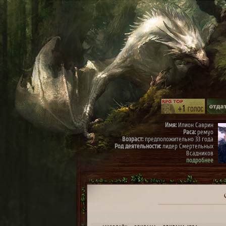
Имя:
Илион Саврин
Раса:
ремуо
Возраст:
предположительно 33 года
Род деятельности:
лидер Смертельных
Всадников
подробнее
Имя:
Тэрис
Раса:
ремуо
Возраст:
предположительно 30 лет
Род деятельности:
член Смертельных
Всадников, правая рука Илиона
подробнее