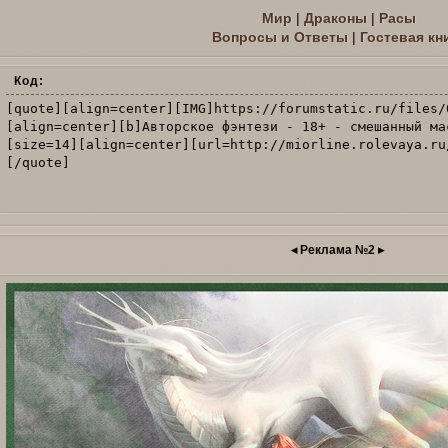
Мир
|
Драконы
|
Расы
Вопросы и Ответы
|
Гостевая кн
Код:
[quote][align=center][IMG]https://forumstatic.ru/files/
[align=center][b]Авторское фэнтези - 18+ - смешанный ма
[size=14][align=center][url=http://miorline.rolevaya.ru
[/quote]
◂ Реклама №2 ▸