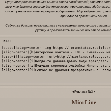
Будущая королева эльфийка Милена стала самой первой, кто смог запол
том, что драконы вовсе не безумные звери, живущие лишь убийствами
стоит узнать получше, тронули сердца многих. Мир задумался о прави
продолжала просвещать людей.
Сейчас же драконы превратились в незаменимых помощников и верных 
рутину, а представить жизнь без них стало чем-т
Код:
[quote][align=center][img]https://forumstatic.ru/files/
[align=center][b]Авторское фэнтези - 18+ - смешанный ма
[size=14][align=center][url=http://miorline.rolevaya.ru
[align=center][i]Когда-то давным-давно люди враждовали 
[align=center][i]Будущая королева эльфийка Милена стала
[align=center][i]Сейчас же драконы превратились в незам
◂ Реклама №3 ▸
MiorLine