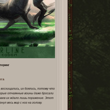
теринг
ига
 восхищались, их боялись, потому что
торые отчаянные воины даже бросали
учаев их ждало лишь поражение. Этот
нул весь мир с ног на голову.