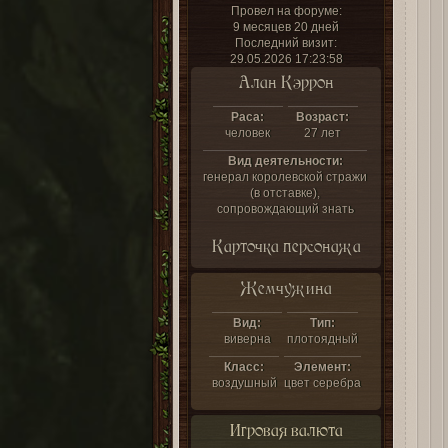
Провел на форуме:
9 месяцев 20 дней
Последний визит:
29.05.2026 17:23:58
Алан Кэррон
Раса:
Возраст:
человек
27 лет
Вид деятельности:
генерал королевской стражи
(в отставке),
сопровождающий знать
Карточка персонажа
Жемчужина
Вид:
Тип:
виверна
плотоядный
Класс:
Элемент:
воздушный
цвет серебра
Игровая валюта