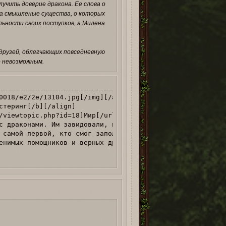
учить доверие дракона. Ее слова о
, а смышленые существа, о которых
льности своих поступков, а Милена
друзей, облегчающих повседневную
о невозможным.
0018/e2/2e/13104.jpg[/img][/align]

стеринг[/b][/align]

/viewtopic.php?id=18]Мир[/url] | [url=http://miorline.ro
с драконами. Им завидовали, ими восхищались, их боялись,
 самой первой, кто смог заполучить доверие дракона. Ее с
енимых помощников и верных друзей, облегчающих повседнев