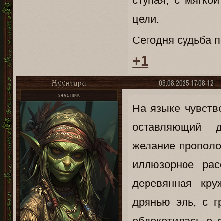
ступая, с мягко
цели.
Сегодня судьба п
+1
05.08.2025 17:08:12
Нуунтара
УЧАСТНИК
На языке чувств
оставляющий 
желание прополос
иллюзорное рас
деревянная кру
дрянью эль, с г
облокотилась о с