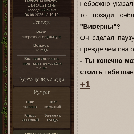
Провел на форуме:
небрежно указал
1 месяц 21 день
Последний визит:
то позади себ
06.08.2026 18:19:10
Тонморт
"Виверны"?
Раса:
Он сделал пауз
зверочеловек (авизур)
Возраст:
прежде чем она о
34 года
Вид деятельности:
- Ты конечно мо
пират, капитан корабля
"Тень"
стоить тебе шанс
Карточка персонажа
+1
Румрат
Вид:
Тип:
змеевик
всеядный
Класс:
Элемент:
наземный
воздух