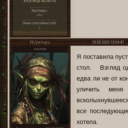
Игровая валюта
Крупицы:
444
Очки способностей:
2
10.09.2025 19:54:47
Нуунтара
УЧАСТНИК
Я поставила пуст
стол. Взгляд од
едва ли не от ко
уличить меня
всколыхнувшееся
все последующи
хотела.