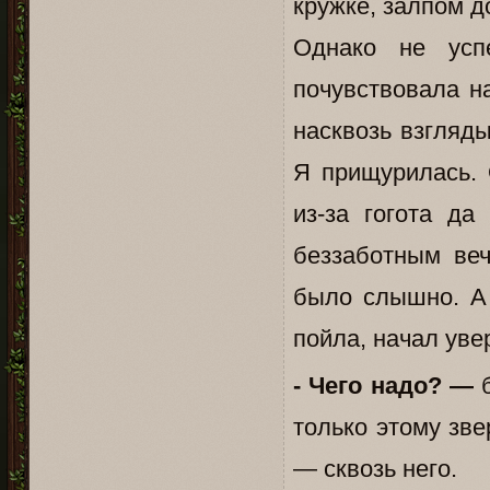
кружке, залпом д
Однако не усп
почувствовала н
насквозь взгляд
Я прищурилась. 
из-за гогота да
беззаботным веч
было слышно. А 
пойла, начал уве
- Чего надо? —
б
только этому зв
— сквозь него.