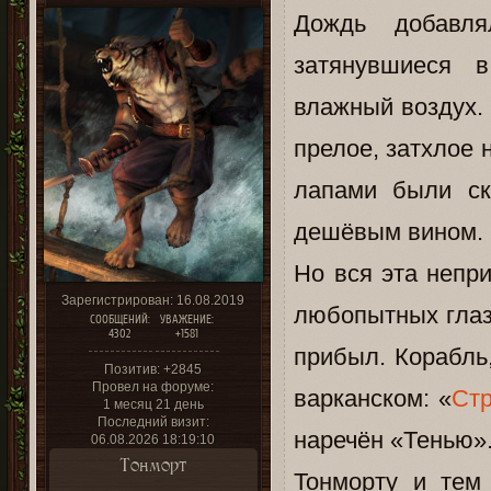
Дождь добавл
затянувшиеся 
влажный воздух. 
прелое, затхлое 
лапами были ск
дешёвым вином.
Но вся эта непр
Зарегистрирован
: 16.08.2019
любопытных глаз
СООБЩЕНИЙ:
УВАЖЕНИЕ:
4302
+1581
прибыл. Корабль
Позитив:
+2845
Провел на форуме:
варканском: «
Ст
1 месяц 21 день
Последний визит:
наречён «Тенью»
06.08.2026 18:19:10
Тонморт
Тонморту и тем