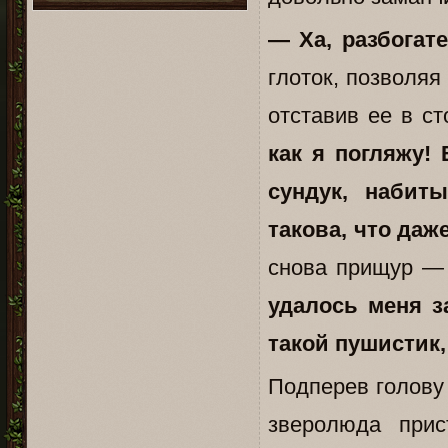
— Ха, разбога
глоток, позволяя
отставив ее в с
как я погляжу!
сундук, набит
такова, что даж
снова прищур — 
удалось меня з
такой пушистик,
Подперев голову 
зверолюда прис