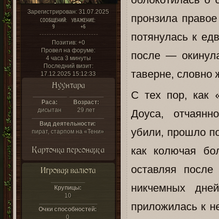
Зарегистрирован
: 31.07.2025
пронзила правое
СООБЩЕНИЙ:
УВАЖЕНИЕ:
9
+6
потянулась к ед
Позитив:
+0
Провел на форуме:
после — окинул
4 часа 3 минуты
Последний визит:
таверне, словно 
17.12.2025 15:12:33
Нуунтара
С тех пор, как 
Раса:
Возраст:
дисытан
29 лет
Доуса, отчаянн
Вид деятельности:
убили, прошло п
пират, старпом на «Тени»
Карточка персонажа
как колючая бо
оставляя после
Игровая валюта
никчемных дне
Крупицы:
10
приложилась к не
Очки способностей:
0