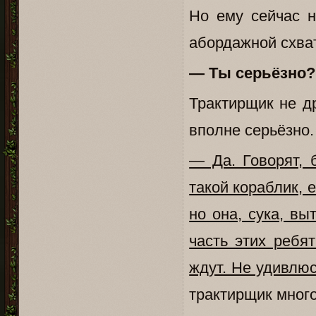
Но ему сейчас н
абордажной схват
— Ты серьёзно?
Трактирщик не д
вполне серьёзно.
— Да. Говорят,
такой кораблик, 
но она, сука, вы
часть этих ребят
ждут. Не удивлюс
трактирщик мног