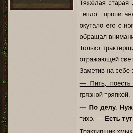
2
Тяжёлая старая 
тепло, пропита
окутало его с но
обращал внимани
Только трактирщ
отражающей свет
Заметив на себе э
— Пить, поесть
грязной тряпкой.
— По делу. Ну
тихо. —
Есть ту
Трактирщик хмыкн