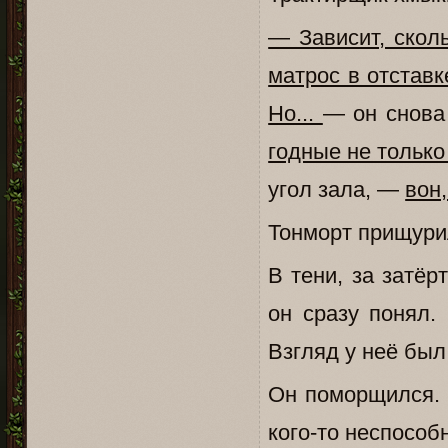
— Зависит, сколь
матрос в отстав
Но...
— он снова
годные не только 
угол зала, —
вон
Тонморт прищурил
В тени, за затё
он сразу понял.
Взгляд у неё был 
Он поморщился. 
кого-то неспособн