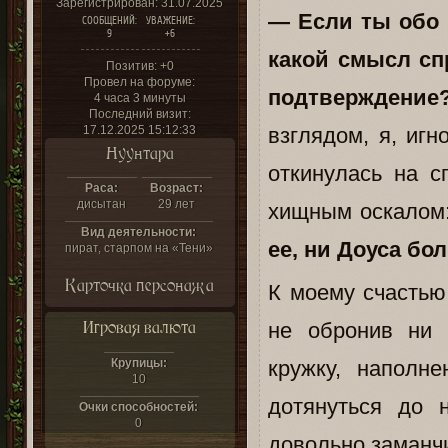
Зарегистрирован
: 31.07.2025
— Если ты обо 
СООБЩЕНИЙ:
УВАЖЕНИЕ:
9
+6
какой смысл сп
Позитив:
+0
Провел на форуме:
подтверждени
4 часа 3 минуты
Последний визит:
17.12.2025 15:12:33
взглядом, я, иг
Нуунтара
откинулась на с
Раса:
Возраст:
дисытан
29 лет
хищным оскалом
Вид деятельности:
ее, ни Доуса бо
пират, старпом на «Тени»
Карточка персонажа
К моему счастью
Игровая валюта
не обронив ни 
Крупицы:
кружку, наполн
10
дотянуться до 
Очки способностей:
0
довольно заманчи