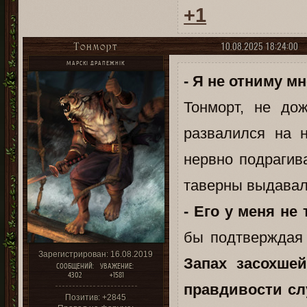
+1
10.08.2025 18:24:00
Тонморт
МАРСКІ ДРАПЕЖНІК
- Я не отниму м
Тонморт, не до
развалился на 
нервно подрагив
таверны выдавал 
- Его у меня не 
бы подтверждая 
Зарегистрирован
: 16.08.2019
Запах засохше
СООБЩЕНИЙ:
УВАЖЕНИЕ:
4302
+1581
правдивости сл
Позитив:
+2845