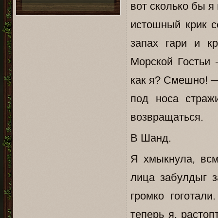
вот сколько бы я
истошный крик с
запах гари и к
Морской Гостьи 
как я? Смешно! —
под носа страж
возвращаться.
В Шанд.
Я хмыкнула, всм
лица забулдыг з
громко гоготали
теперь я, расто