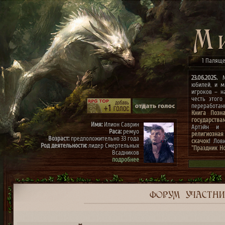
1 Паляще
23.06.2025.
Ми
юбилей, и м
игроков – н
честь этого
переработа
Книга Позн
государства
Имя:
Илион Саврин
Артэйн и г
Раса:
ремуо
религиозная
Возраст:
предположительно 33 года
скачок
! Лов
Род деятельности:
лидер Смертельных
"Праздник Н
Всадников
конкурсах
"
подробнее
архиве"
(до 0
к празднику
Имя:
Тэрис
Раса:
ремуо
Возраст:
предположительно 30 лет
Род деятельности:
член Смертельных
ФОРУМ
УЧАСТН
Всадников, правая рука Илиона
подробнее