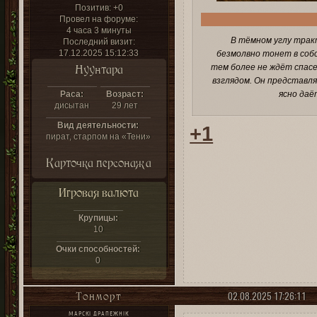
Позитив:
+0
Провел на форуме:
4 часа 3 минуты
В тёмном углу трак
Последний визит:
17.12.2025 15:12:33
безмолвно тонет в собс
Нуунтара
тем более не ждёт спасе
взглядом. Он представля
Раса:
Возраст:
ясно даё
дисытан
29 лет
Вид деятельности:
+1
пират, старпом на «Тени»
Карточка персонажа
Игровая валюта
Крупицы:
10
Очки способностей:
0
02.08.2025 17:26:11
Тонморт
МАРСКІ ДРАПЕЖНІК