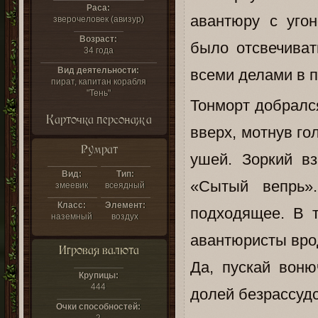
Раса:
авантюру с уго
зверочеловек (авизур)
Возраст:
было отсвечиват
34 года
Вид деятельности:
всеми делами в п
пират, капитан корабля
"Тень"
Тонморт добрался
Карточка персонажа
вверх, мотнув го
Румрат
ушей. Зоркий в
Вид:
Тип:
«Сытый вепрь»
змеевик
всеядный
Класс:
Элемент:
подходящее. В 
наземный
воздух
авантюристы вро
Игровая валюта
Да, пускай воню
Крупицы:
444
долей безрассудс
Очки способностей: