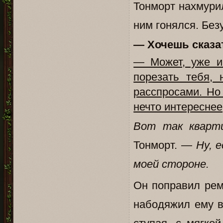
Тонморт нахмурил
ним гонялся. Без
— Хочешь сказат
— Может, уже и 
порезать тебя,
расспросами. Но 
нечто интереснее
Вот так кварти
Тонморт. —
Ну, 
моей стороне.
Он поправил рем
набодяжил ему в