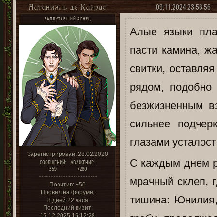
09.11.2024 23:56:56
Натаниэль де Кайрас
ЗАПЛУТАВШИЙ АГНЕЦ
Алые языки пла
пасти камина, ж
свитки, оставля
рядом, подобно
безжизненным вз
сильнее подчер
глазами усталост
Зарегистрирован
: 28.02.2020
С каждым днем р
СООБЩЕНИЙ:
УВАЖЕНИЕ:
359
+280
мрачный склеп, 
Позитив:
+50
Провел на форуме:
тишина: Юнилия,
8 дней 22 часа
Последний визит:
17.12.2025 15:12:28