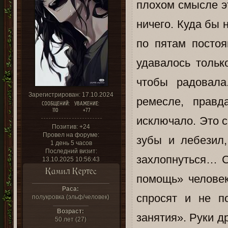
плохом смысле э
ничего. Куда бы 
по пятам постоя
удавалось тольк
чтобы радовал
Зарегистрирован
: 17.10.2024
ремесле, правд
СООБЩЕНИЙ:
УВАЖЕНИЕ:
110
+77
исключало. Это с
Позитив:
+24
Провел на форуме:
зубы и лебезил,
1 день 5 часов
Последний визит:
захлопнуться… 
13.10.2025 10:56:43
Камил Кертес
помощь» человек
Раса:
спросят и не п
полукровка (эльф/человек)
Возраст:
занятия». Руки д
50 лет (27)