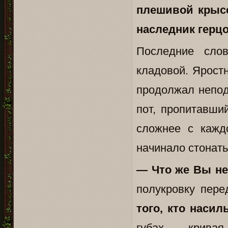
плешивой крысе
наследник герцо
Последние сло
кладовой. Яростн
продолжал непод
пот, пропитавши
сложнее с кажд
начинало стонать
— Что же Вы не
полукровку пере
того, кто насил
губах - крива