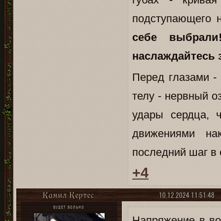
подступающего 
себе выбрали
наслаждайтесь 
Перед глазами - 
телу - нервный о
удары сердца, 
движениями на
последний шаг в 
+4
10.12.2024 11:51:48
Камил Кертес
БУДЕТ БОЛЬНО
Напряжение в во