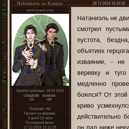
08.12.2024 18:26:38
Натаниэль де Кайрас
ЗАПЛУТАВШИЙ АГНЕЦ
Натаниэль не дви
смотрел пустым
пустота, бездн
объятиях герцога
изваяние, - не
веревку и туго
медленно пров
Зарегистрирован
: 28.02.2020
боялся? От этой
СООБЩЕНИЙ:
УВАЖЕНИЕ:
359
+280
криво усмехнулс
Позитив:
+50
Провел на форуме:
действительно б
8 дней 22 часа
Последний визит:
он пал ниже нек
17.12.2025 15:12:28