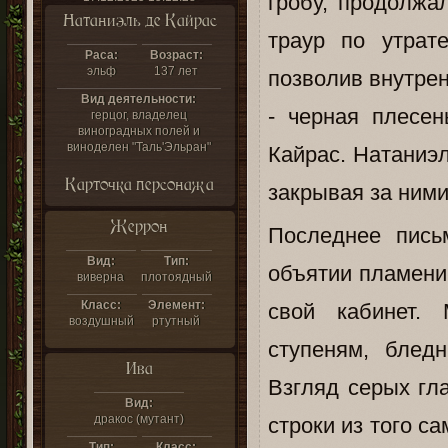
гробу, продолжа
Натаниэль де Кайрас
траур по утрат
Раса:
Возраст:
эльф
137 лет
позволив внутрен
Вид деятельности:
- черная плесен
герцог, владелец
виноградных полей и
виноделен "Таль'Эльран"
Кайрас. Натаниэл
Карточка персонажа
закрывая за ними
Жеррон
Последнее пись
Вид:
Тип:
объятии пламени
виверна
плотоядный
Класс:
Элемент:
свой кабинет.
воздушный
ртутный
ступеням, блед
Ива
Взгляд серых гла
Вид:
дракос (мутант)
строки из того с
Тип:
Класс: