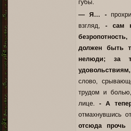
губы.
— Я… -
прохри
взгляд,
- сам 
безропотность,
должен быть 
нелюди; за т
удовольствиям
слово, срывающ
трудом и болью
лице.
- А тепе
отмахнувшись от
отсюда прочь 