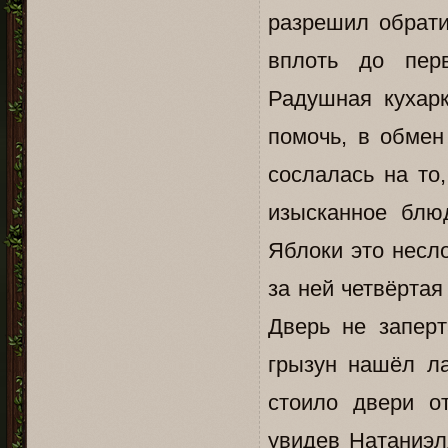
разрешил обрати
вплоть до перв
Радушная кухар
помочь, в обмен
сослалась на то
изысканное блюд
Яблоки это несл
за ней четвёртая
Дверь не заперт
грызун нашёл ла
стоило двери о
увидев Натаниэл