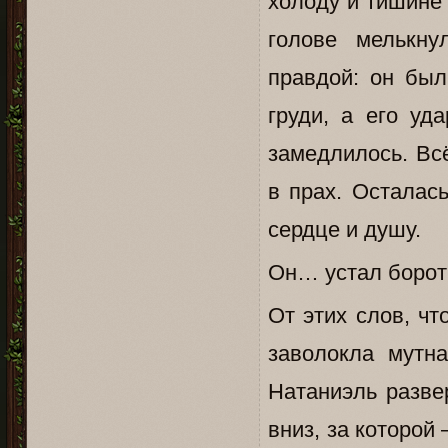
холоду и тишине 
голове мелькн
правдой: он бы
груди, а его у
замедлилось. Всё
в прах. Осталас
сердце и душу.
Он… устал бороть
От этих слов, ч
заволокла мутн
Натаниэль разве
вниз, за которой