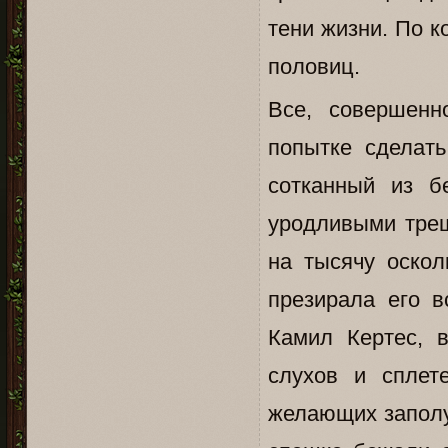
тени жизни. По 
половиц.
Все, совершенн
попытке сделать
сотканный из б
уродливыми трещ
на тысячу оскол
презирала его в
Камил Кертес, 
слухов и сплет
желающих заполу