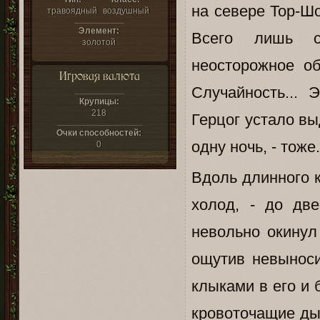
на севере Тор-Ш
травоядный
воздушный
Элемент:
Всего лишь сл
золотой
неосторожное о
Игровая валюта
Случайность... 
Крупицы:
218
Герцог устало вы
Очки способностей:
одну ночь, - тоже
0
Вдоль длинного 
холод, - до дв
невольно окинул
ощутив невыноси
клыками в его и 
кровоточащие ды