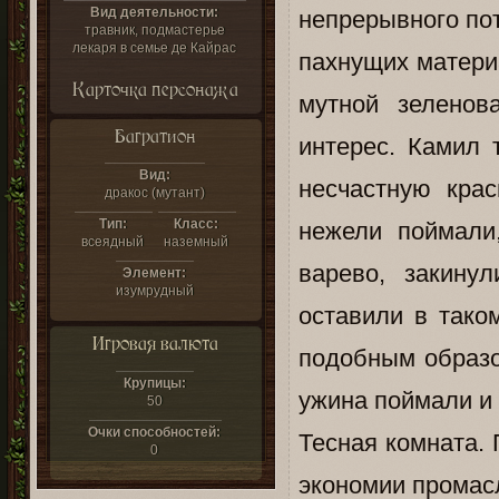
Вид деятельности:
непрерывного по
травник, подмастерье
лекаря в семье де Кайрас
пахнущих материа
Карточка персонажа
мутной зеленов
Багратион
интерес. Камил 
Вид:
несчастную кра
дракос (мутант)
Тип:
Класс:
нежели поймали
всеядный
наземный
варево, закину
Элемент:
изумрудный
оставили в тако
Игровая валюта
подобным образ
Крупицы:
ужина поймали и
50
Очки способностей:
Тесная комната. 
0
экономии промасл