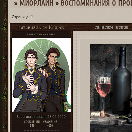
»
МИОРЛАЙН
»
ВОСПОМИНАНИЯ О ПР
Страница:
1
20.10.2024 10:28:38
Натаниэль де Кайрас
ЗАПЛУТАВШИЙ АГНЕЦ
Зарегистрирован
: 28.02.2020
СООБЩЕНИЙ:
УВАЖЕНИЕ:
359
+280