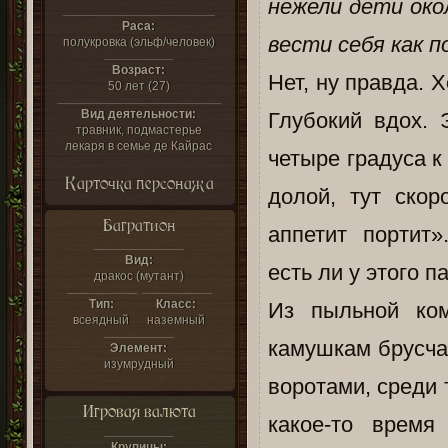
нежели дети око
Раса:
вести себя как п
полукровка (эльф/человек)
Возраст:
Нет, ну правда. Х
50 лет (27)
Вид деятельности:
Глубокий вдох. 
травник, подмастерье
лекаря в семье де Кайрас
четыре градуса к
Карточка персонажа
долой, тут ско
Багратион
аппетит портит»
Вид:
есть ли у этого п
дракос (мутант)
Тип:
Класс:
Из пыльной ко
всеядный
наземный
камушкам брусча
Элемент:
изумрудный
воротами, среди 
Игровая валюта
какое-то врем
Крупицы: