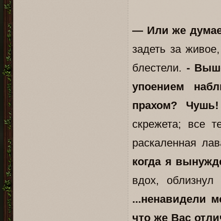
— Или же думает
задеть за живое
блестели.
- Выше
упоением наб
прахом? Чушь!
скрежета; все т
раскаленная ла
когда я вынужд
вдох, облизнул
...ненавидели 
что же Вас отли