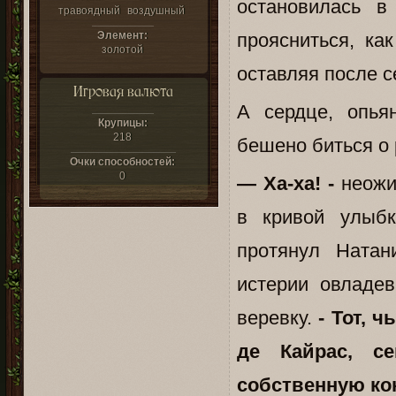
остановилась в
травоядный
воздушный
Элемент:
проясниться, ка
золотой
оставляя после с
Игровая валюта
А сердце, опья
Крупицы:
218
бешено биться о 
Очки способностей:
0
— Ха-ха! -
неожид
в кривой улыбк
протянул Натан
истерии овладев
веревку.
- Тот, 
де Кайрас, с
собственную ко