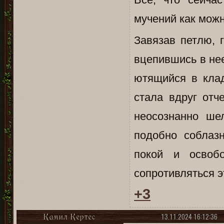
мучений как можн
Завязав петлю, 
вцепившись в нее
ютящийся в кла
стала вдруг отч
неосознанно ше
подобно соблаз
покой и осво
сопротивляться э
+3
13.11.2024 16:12:36
Камил Кертес