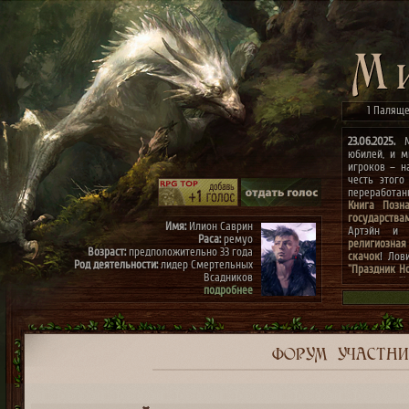
1 Паляще
23.06.2025.
Ми
юбилей, и м
игроков – н
честь этого
переработа
Книга Позн
государства
Имя:
Илион Саврин
Артэйн и г
Раса:
ремуо
религиозная
Возраст:
предположительно 33 года
скачок
! Лов
Род деятельности:
лидер Смертельных
"Праздник Н
Всадников
конкурсах
"
подробнее
архиве"
(до 0
к празднику
Имя:
Тэрис
Раса:
ремуо
Возраст:
предположительно 30 лет
Род деятельности:
член Смертельных
ФОРУМ
УЧАСТН
Всадников, правая рука Илиона
подробнее