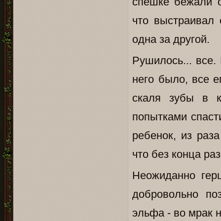
спешке бежали о
что выстраивал 
одна за другой.
Рушилось... все.
него было, все 
скаля зубы в к
попытками спасти
ребенок, из раз
что без конца ра
Неожиданно герц
добровольно по
эльфа - во мрак 