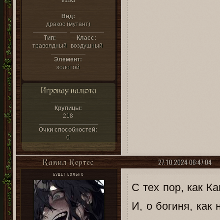
Вид:
дракос (мутант)
Тип:
Класс:
травоядный
воздушный
Элемент:
золотой
Игровая валюта
Крупицы:
218
Очки способностей:
0
27.10.2024 06:47:04
Камил Кертес
БУДЕТ БОЛЬНО
С тех пор, как К
И, о богиня, ка