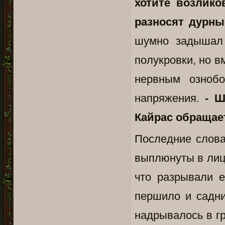
хотите возлик
разносят дурны
шумно задышал 
полукровки, но в
нервным озноб
напряжения.
- Ш
Кайрас обращает
Последние слова
выплюнуты в лицо
что разрывали е
першило и садни
надрывалось в гр