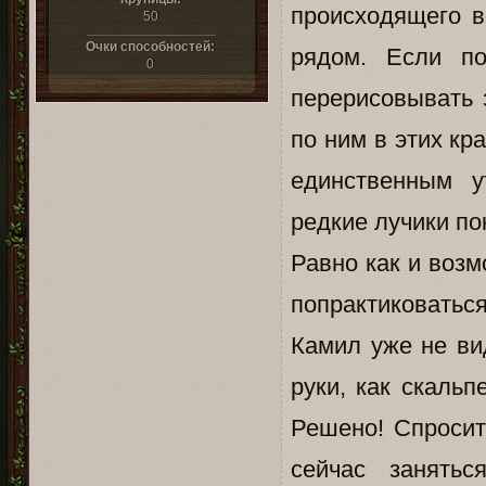
происходящего в
50
Очки способностей:
рядом. Если по
0
перерисовывать 
по ним в этих кра
единственным у
редкие лучики по
Равно как и возм
попрактиковатьс
Камил уже не ви
руки, как скаль
Решено! Спросит
сейчас занятьс