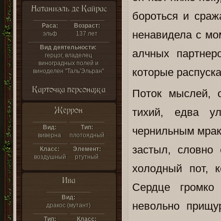
Натаниэль де Кайрас
бороться и сраж
Раса:
Возраст:
ненавидела с мо
эльф
137 лет
Вид деятельности:
алчных партнер
герцог, владелец
виноградных полей и
которые распуска
виноделен "Таль'Эльран"
Карточка персонажа
Поток мыслей, 
Жеррон
тихий, едва у
Вид:
Тип:
чернильным мрако
виверна
плотоядный
застыл, словно
Класс:
Элемент:
воздушный
ртутный
холодный пот, 
Ива
Сердце громко 
Вид:
невольно прищу
дракос (мутант)
Тип:
Класс: