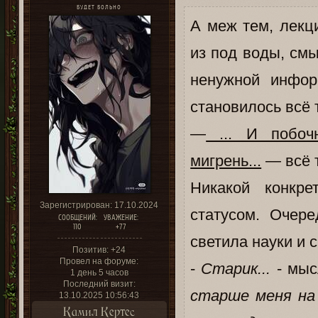
БУДЕТ БОЛЬНО
А меж тем, лекц
из под воды, смы
ненужной инфор
становилось всё 
—
... И побоч
мигрень...
— всё т
Никакой конкре
Зарегистрирован
: 17.10.2024
статусом. Очер
СООБЩЕНИЙ:
УВАЖЕНИЕ:
110
+77
светила науки и 
Позитив:
+24
Провел на форуме:
-
Старик...
- мыс
1 день 5 часов
Последний визит:
старше меня на
13.10.2025 10:56:43
Камил Кертес