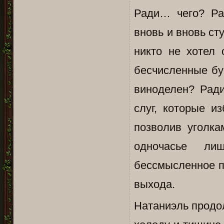
Ради… чего? Ра
вновь и вновь ст
никто не хотел 
бесчисленные бу
виноделен? Ради
слуг, которые и
позволив уголка
одночасье ли
бессмысленное пе
выхода.
Натаниэль продо