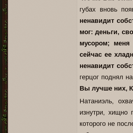
губах вновь по
ненавидит собст
мог: деньги, св
мусором; меня
сейчас ее хлад
ненавидит собст
герцог поднял н
Вы лучше них, 
Натаниэль, охв
изнутри, хищно 
которого не посл