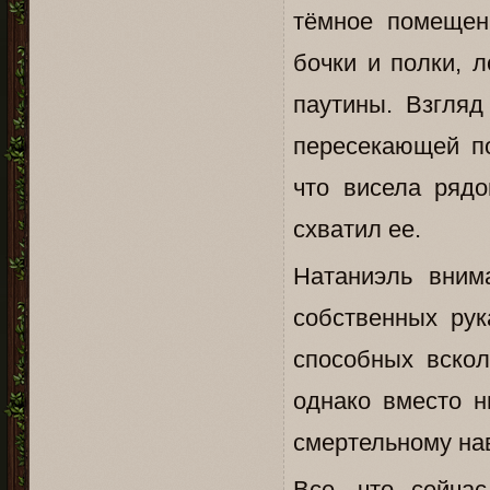
тёмное помещен
бочки и полки, 
паутины. Взгляд
пересекающей по
что висела ряд
схватил ее.
Натаниэль вним
собственных рук
способных вскол
однако вместо н
смертельному на
Все, что сейча