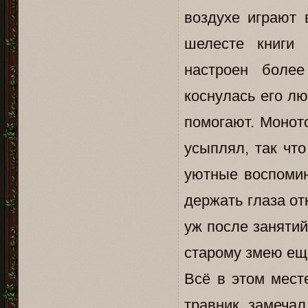
воздухе играют
шелесте книги 
настроен более
коснулась его л
помогают. Монот
усыплял, так чт
уютные воспомин
держать глаза от
уж после занятий
старому змею ещ
Всё в этом мест
травник замечал