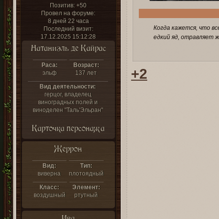
Позитив:
+50
Провел на форуме:
8 дней 22 часа
Когда кажется, что вс
Последний визит:
17.12.2025 15:12:28
едкий яд, отравляет 
Натаниэль де Кайрас
Раса:
Возраст:
+2
эльф
137 лет
Вид деятельности:
герцог, владелец
виноградных полей и
виноделен "Таль'Эльран"
Карточка персонажа
Жеррон
Вид:
Тип:
виверна
плотоядный
Класс:
Элемент:
воздушный
ртутный
Ива