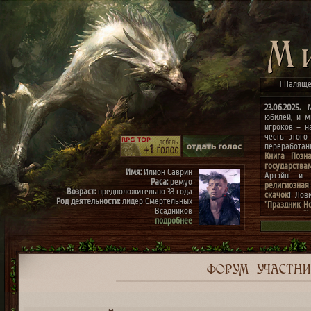
1 Паляще
23.06.2025.
Ми
юбилей, и м
игроков – н
честь этого
переработа
Книга Позн
государства
Имя:
Илион Саврин
Артэйн и г
Раса:
ремуо
религиозная
Возраст:
предположительно 33 года
скачок
! Лов
Род деятельности:
лидер Смертельных
"Праздник Н
Всадников
конкурсах
"
подробнее
архиве"
(до 0
к празднику
Имя:
Тэрис
Раса:
ремуо
Возраст:
предположительно 30 лет
Род деятельности:
член Смертельных
ФОРУМ
УЧАСТН
Всадников, правая рука Илиона
подробнее