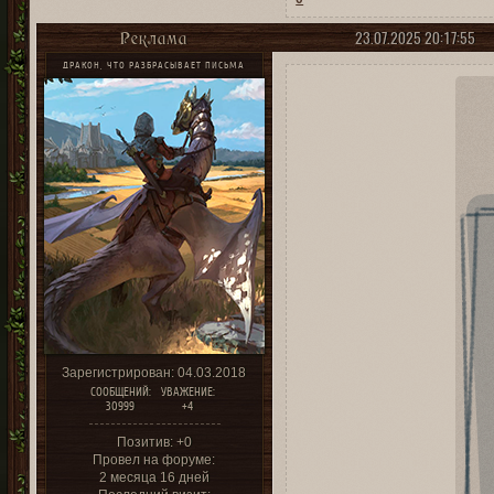
23.07.2025 20:17:55
Реклама
ДРАКОН, ЧТО РАЗБРАСЫВАЕТ ПИСЬМА
Зарегистрирован
: 04.03.2018
СООБЩЕНИЙ:
УВАЖЕНИЕ:
30999
+4
Позитив:
+0
Провел на форуме:
2 месяца 16 дней