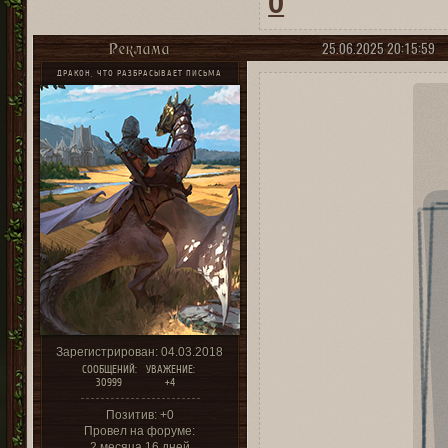
0
25.06.2025 20:15:59
Реклама
ДРАКОН, ЧТО РАЗБРАСЫВАЕТ ПИСЬМА
Зарегистрирован
: 04.03.2018
СООБЩЕНИЙ:
УВАЖЕНИЕ:
30999
+4
Позитив:
+0
Провел на форуме:
2 месяца 16 дней