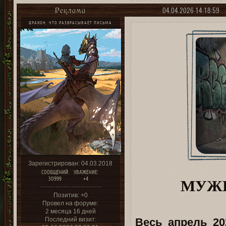
04.04.2026 14:18:59
Реклама
ДРАКОН, ЧТО РАЗБРАСЫВАЕТ ПИСЬМА
Зарегистрирован
: 04.03.2018
СООБЩЕНИЙ:
УВАЖЕНИЕ:
МУЖИ
30999
+4
Позитив:
+0
Провел на форуме:
2 месяца 16 дней
Последний визит:
Весь апрель 20