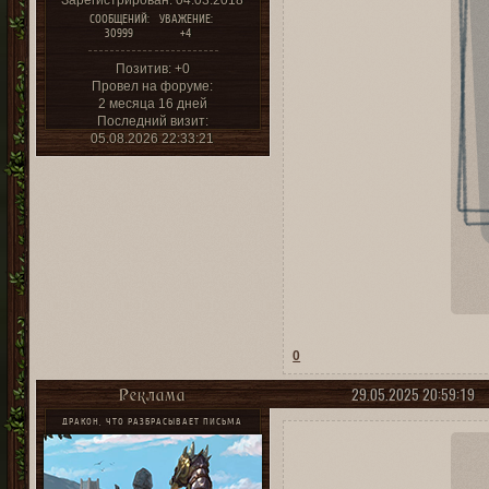
Зарегистрирован
: 04.03.2018
СООБЩЕНИЙ:
УВАЖЕНИЕ:
30999
+4
Позитив:
+0
Провел на форуме:
2 месяца 16 дней
Последний визит:
05.08.2026 22:33:21
0
29.05.2025 20:59:19
Реклама
ДРАКОН, ЧТО РАЗБРАСЫВАЕТ ПИСЬМА