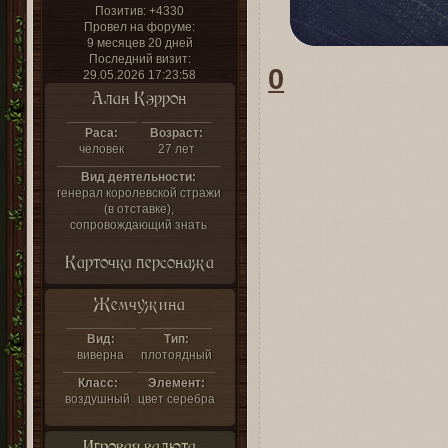
Позитив:
+4330
Провел на форуме:
9 месяцев 20 дней
Последний визит:
0
29.05.2026 17:23:58
Алан Кэррон
Раса:
Возраст:
человек
27 лет
Вид деятельности:
генерал королевской стражи
(в отставке),
сопровождающий знать
Карточка персонажа
Жемчужина
Вид:
Тип:
виверна
плотоядный
Класс:
Элемент:
воздушный
цвет серебра
Игровая валюта