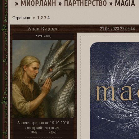
»
МИОРЛАЙН
»
ПАРТНЕРСТВО
»
MAGIA
Страница:
«
1
2
3
4
21.06.2023 22:09:44
Алан Кэррон
ДИТЯ УЛИЦ
Зарегистрирован
: 19.10.2018
СООБЩЕНИЙ:
УВАЖЕНИЕ:
14619
+2863