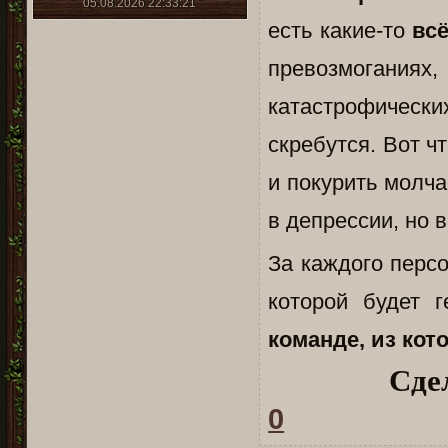
05.08.2026 22:33:21
есть какие-то
всё
превозмогания
катастрофическ
скребутся. Вот ч
и покурить молча
в депрессии, но 
За каждого пер
которой будет 
команде, из кот
Сде
0