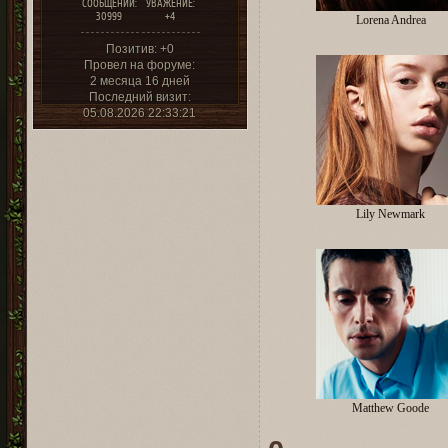
СООБЩЕНИЙ:
УВАЖЕНИЕ:
30999
+4
Lorena Andrea
Позитив:
+0
Провел на форуме:
2 месяца 16 дней
Последний визит:
05.08.2026 22:33:21
Lily Newmark
Matthew Goode