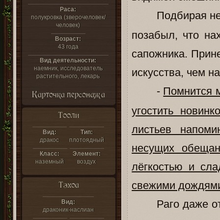
Раса:
Подбирая не
полукровка (зверочеловек/
человек)
позабыл, что на
Возраст:
43 года
сапожника. Прин
Вид деятельности:
наемник, исследователь
искусства, чем н
растительного, лекарь
-
Помнится м
Карточка персонажа
угостить новинк
Тооли
листьев напоми
Вид:
Тип:
дракос
плотоядный
несущих обещан
Класс:
Элемент:
наземный
воздух
лёгкостью и сла
свежими дождями
Тэхоа
Раго даже о
Вид:
драконик-наслиан