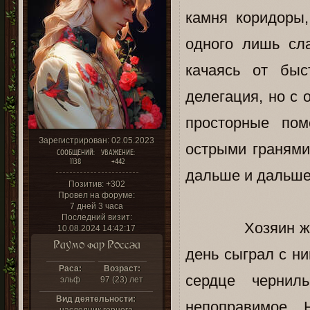
камня коридоры
одного лишь сла
качаясь от бы
делегация, но с
просторные пом
Зарегистрирован
: 02.05.2023
острыми гранями
СООБЩЕНИЙ:
УВАЖЕНИЕ:
1138
+442
дальше и дальше,
Позитив:
+302
Провел на форуме:
7 дней 3 часа
Последний визит:
Хозяин же их у
10.08.2024 14:42:17
Раумо фар Россэа
день сыграл с н
Раса:
Возраст:
сердце чернил
эльф
97 (23) лет
Вид деятельности:
непоправимое. 