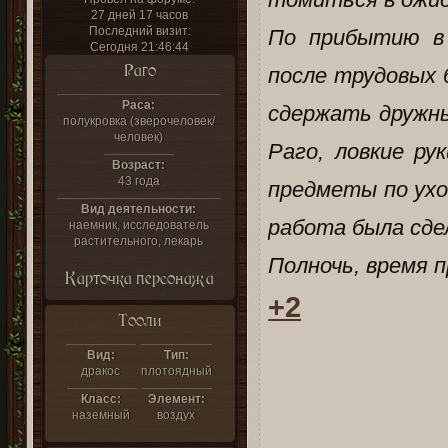
27 дней 17 часов
Последний визит:
По прибытию в
Сегодня 21:46:44
Раго
после трудовых 
Раса:
сдержать дружны
полукровка (зверочеловек/
человек)
Раго, ловкие ру
Возраст:
43 года
предметы по ухо
Вид деятельности:
работа была сдел
наемник, исследователь
растительного, лекарь
Полночь, время п
Карточка персонажа
+2
Тооли
Вид:
Тип:
дракос
плотоядный
Класс:
Элемент:
наземный
воздух