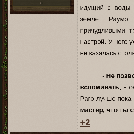
0
идущий с воды 
земле. Раумо
причудливыми т
настрой. У него 
не казалась стол
- Не позв
вспоминать,
- о
Раго лучше пока 
мастер, что ты
+2