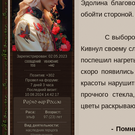
Эдолина благово
обойти стороной.
С выбором мест
Кивнул своему сл
Зарегистрирован
: 02.05.2023
поспешил нагреть
СООБЩЕНИЙ:
УВАЖЕНИЕ:
1138
+442
скоро появилис
Позитив:
+302
Провел на форуме:
красоты нарушить
7 дней 3 часа
Последний визит:
прочного стекла
10.08.2024 14:42:17
Раумо фар Россэа
цветы раскрывают
Раса:
Возраст:
эльф
97 (23) лет
Вид деятельности:
- Помн
наследник герцога