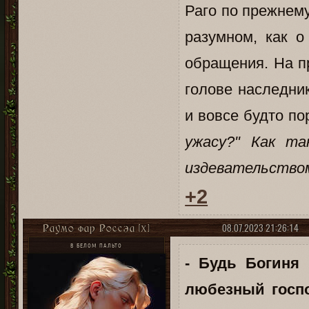
Раго по прежнем
разумном, как о
обращения. На п
голове наследни
и вовсе будто по
ужасу?" Как та
издевательство
+2
08.07.2023 21:26:14
Раумо фар Россэа [X]
В БЕЛОМ ПАЛЬТО
- Будь Богиня
любезный госп