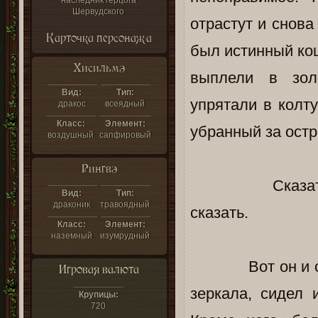
наследник герцога
Шервудского
отрастут и снова
Карточка персонажа
был истинный ко
Хисильмэ
выплели в золо
Вид:
Тип:
упрятали в колту
дракос
всеядный
Класс:
Элемент:
убранный за остр
воздушный
сапфировый
Рингвэ
Сказать, что 
Вид:
Тип:
драконик
травоядный
сказать.
Класс:
Элемент:
наземный
изумрудный
Вот он и сидел
Игровая валюта
зеркала, сидел 
Крупицы:
720