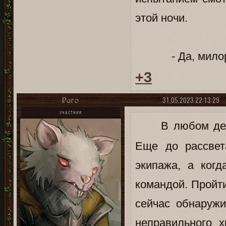
этой ночи.
- Да, милорд, -
+3
31.05.2023 22:13:29
Раго
УЧАСТНИК
В любом де
Еще до рассвет
экипажа, а когд
командой. Пройти
сейчас обнаружи
неправильного 