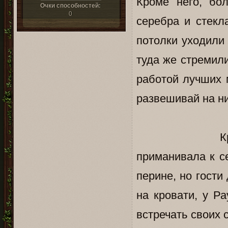
Кроме него, бо
Очки способностей:
0
серебра и стекл
потолки уходили
туда же стремил
работой лучших 
развешивай на ни
Кровать за 
приманивала к с
перине, но гости
на кровати, у Р
встречать своих 