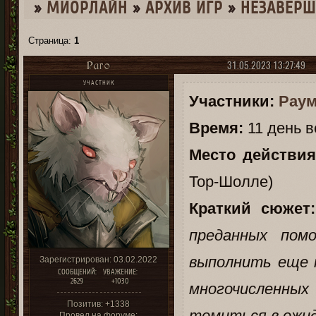
»
МИОРЛАЙН
»
­АРХИВ ИГР
»
НЕЗАВЕР
Страница:
1
31.05.2023 13:27:49
Раго
УЧАСТНИК
Участники:
Рау
Время:
11 день в
Место действия
Тор-Шолле)
Краткий сюжет:
преданных пом
выполнить еще 
Зарегистрирован
: 03.02.2022
СООБЩЕНИЙ:
УВАЖЕНИЕ:
2629
+1030
многочисленны
Позитив:
+1338
томиться в ожид
Провел на форуме: