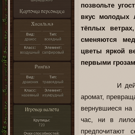
Шервудского
позвольте угос
Карточка персонажа
вкус молодых 
Хисильмэ
тёплых ветрах
Вид:
Тип:
сменяются мед
дракос
всеядный
Класс:
Элемент:
цветы яркой в
воздушный
сапфировый
первыми грозам
Рингвэ
Вид:
Тип:
драконик
травоядный
И действител
Класс:
Элемент:
наземный
изумрудный
аромат, превращ
вернувшиеся на 
Игровая валюта
час, ни в лило
Крупицы:
720
предпочитают с
Очки способностей: