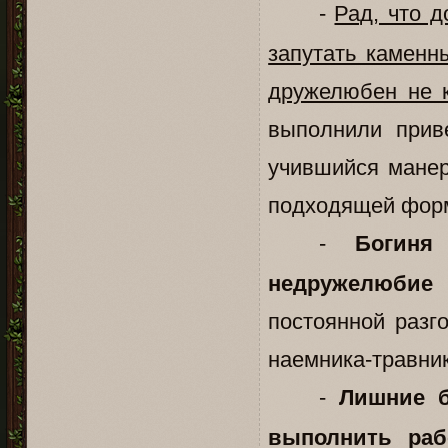
-
Рад, что д
запутать каменн
дружелюбен не 
выполнили приве
учившийся манер
подходящей форм
-
Богиня
недружелюбие 
постоянной разг
наемника-травник
-
Лишние б
выполнить раб