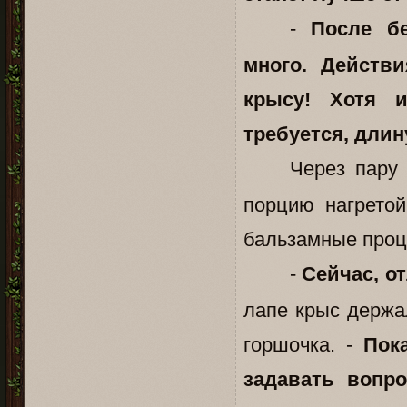
-
После бе
много. Действ
крысу! Хотя и
требуется, длин
Через пару
порцию нагретой
бальзамные проц
-
Сейчас, о
лапе крыс держа
горшочка. -
Пок
задавать вопр