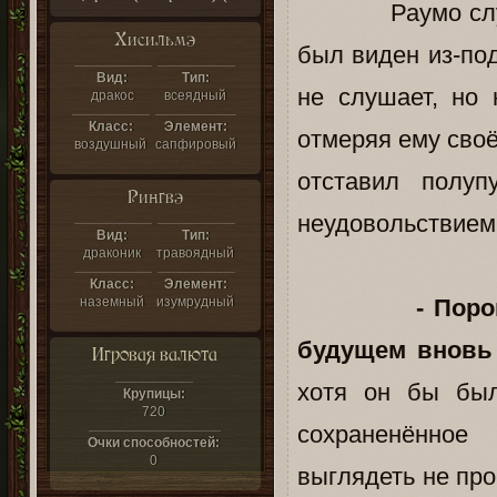
Раумо слушал К
Хисильмэ
был виден из-по
Вид:
Тип:
не слушает, но
дракос
всеядный
Класс:
Элемент:
отмеряя ему своё
воздушный
сапфировый
отставил полуп
Рингвэ
неудовольствием
Вид:
Тип:
драконик
травоядный
Класс:
Элемент:
наземный
изумрудный
- Пор
будущем вновь 
Игровая валюта
хотя он бы был
Крупицы:
720
сохраненённое
Очки способностей:
0
выглядеть не про