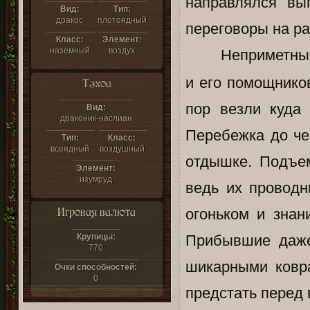
направлялся вы
Вид:
Тип:
дракос
плотоядный
переговоры на ра
Класс:
Элемент:
наземный
воздух
Неприметный
и его помощников
Тэхоа
пор везли куда
Вид:
драконик-наслиан
Перебежка до че
Тип:
Класс:
всеядный
воздушный
отдышке. Подъе
Элемент:
изумруд
ведь их провод
Игровая валюта
огоньком и знан
Крупицы:
Прибывшие даже
770
шикарными ковра
Очки способностей:
0
предстать перед 