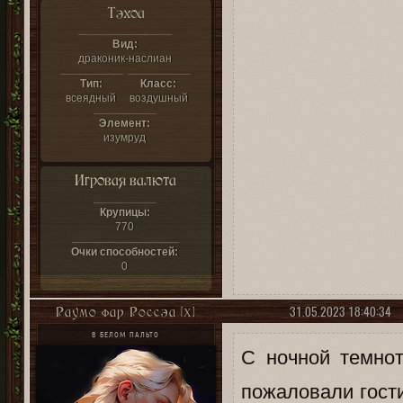
Тэхоа
Вид:
драконик-наслиан
Тип:
Класс:
всеядный
воздушный
Элемент:
изумруд
Игровая валюта
Крупицы:
770
Очки способностей:
0
31.05.2023 18:40:34
Раумо фар Россэа [X]
В БЕЛОМ ПАЛЬТО
С ночной темнот
пожаловали гост