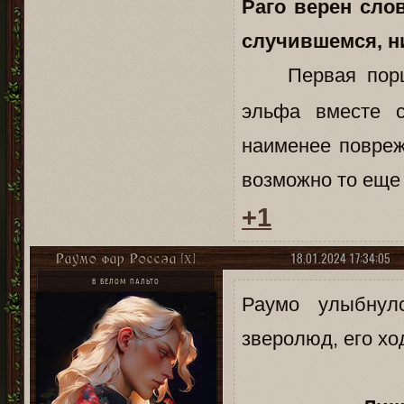
Раго верен слов
случившемся, ни
Первая пор
эльфа вместе с
наименее повреж
возможно то еще 
+1
18.01.2024 17:34:05
Раумо фар Россэа [X]
В БЕЛОМ ПАЛЬТО
Раумо улыбнул
зверолюд, его х