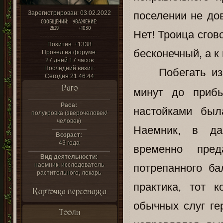
Зарегистрирован
: 03.02.2022
поселении не дов
СООБЩЕНИЙ:
УВАЖЕНИЕ:
2629
+1030
Нет! Троица сгов
Позитив:
+1338
бесконечный, а к
Провел на форуме:
27 дней 17 часов
Последний визит:
Побегать из
Сегодня 21:46:44
Раго
минут до прибы
Раса:
настойками был
полукровка (зверочеловек/
человек)
Наемник, в да
Возраст:
43 года
временно пре
Вид деятельности:
наемник, исследователь
потрепанного ба
растительного, лекарь
практика, тот 
Карточка персонажа
обычных слуг гер
Тооли