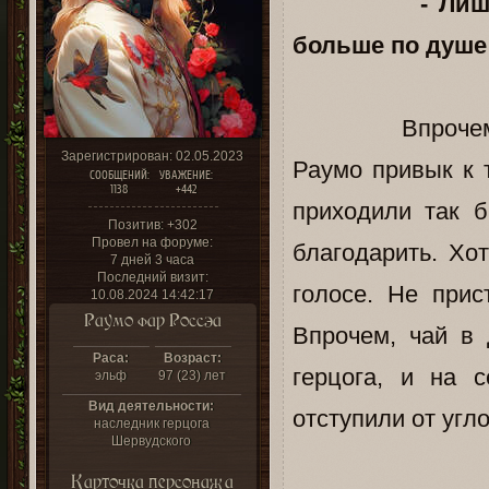
- Лиш
больше по душе 
Впрочем, стои
Зарегистрирован
: 02.05.2023
Раумо привык к т
СООБЩЕНИЙ:
УВАЖЕНИЕ:
1138
+442
приходили так 
Позитив:
+302
Провел на форуме:
благодарить. Хо
7 дней 3 часа
Последний визит:
голосе. Не прис
10.08.2024 14:42:17
Раумо фар Россэа
Впрочем, чай в
Раса:
Возраст:
герцога, и на 
эльф
97 (23) лет
Вид деятельности:
отступили от угло
наследник герцога
Шервудского
Карточка персонажа