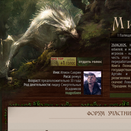
1 Паляще
23.06.2025.
Ми
юбилей, и м
игроков – н
честь этого
переработа
Книга Позн
государства
Имя:
Илион Саврин
Артэйн и г
Раса:
ремуо
религиозная
Возраст:
предположительно 33 года
скачок
! Лов
Род деятельности:
лидер Смертельных
"Праздник Н
Всадников
конкурсах
"
подробнее
архиве"
(до 0
к празднику
Имя:
Тэрис
Раса:
ремуо
Возраст:
предположительно 30 лет
Род деятельности:
член Смертельных
ФОРУМ
УЧАСТН
Всадников, правая рука Илиона
подробнее