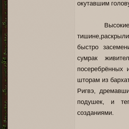
окутавшим голов
Высокие резны
тишине,раскрыли
быстро засемен
сумрак живите
посеребрённых 
шторам из бархат
Ригвэ, дремавш
подушек, и те
созданиями.