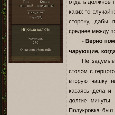
отдать должное г
Тип:
Класс:
всеядный
воздушный
каких-то случайн
Элемент:
изумруд
сторону, дабы 
Игровая валюта
среднее между п
Крупицы:
-
Верно пом
770
Очки способностей:
чарующие, когд
0
Не задумыв
столом с герцог
вторую чашку н
касаясь дела и
долгие минуты,
Полукровка был 