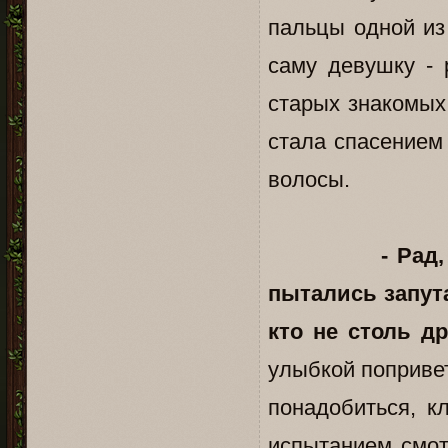
пальцы одной из
саму девушку - 
старых знакомых,
стала спасением
волосы.
- Рад
пытались запут
кто не столь д
улыбкой попривет
понадобиться, к
испытанием смо