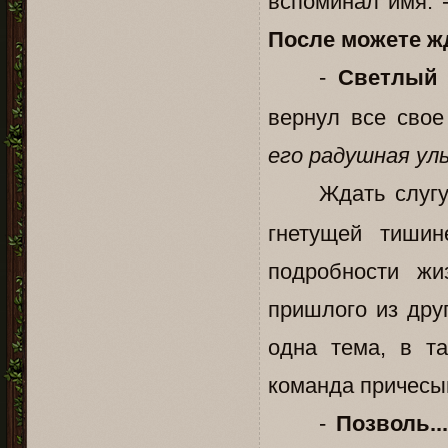
вспоминал имя. 
После можете жд
-
Светлый 
вернул все свое
его радушная ул
Ждать слуг
гнетущей тиши
подробности жи
пришлого из дру
одна тема, в т
команда причесыв
-
Позволь..