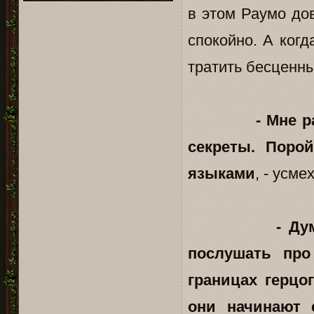
в этом Раумо до
спокойно. А когд
тратить бесценны
- Мне р
секреты. Поро
языками
, - усме
- Ду
послушать про
границах герцо
они начинают 