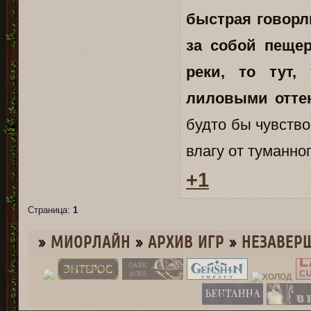
быстрая говорл
за собой пещер
реки, то тут,
лиловыми оттен
будто бы чувство
влагу от туманно
+1
Страница:
1
»
МИОРЛАЙН
»
­АРХИВ ИГР
»
НЕЗАВЕР