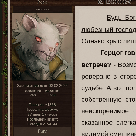
02.11.2023 03:32:47
Раго
УЧАСТНИК
—
Будь Бог
любезный господ
Однако крыс лишь
-
Герцог гов
встрече?
- Возмо
реверанс в стор
Зарегистрирован
: 03.02.2022
судьбе. А вот по
СООБЩЕНИЙ:
УВАЖЕНИЕ:
2629
+1030
собственную сто
Позитив:
+1338
неискоренимое 
Провел на форуме:
27 дней 17 часов
Последний визит:
сказанное слег
Сегодня 21:46:44
Раго
видимой смешинк