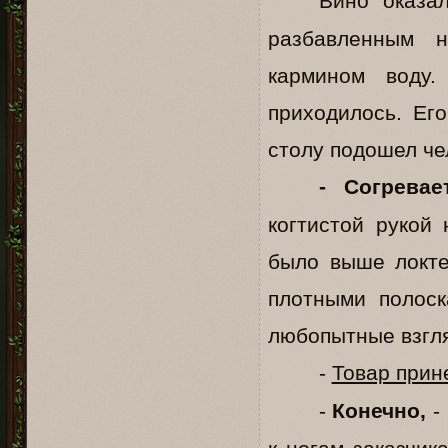
Вино оказа
разбавленным н
кармином воду.
приходилось. Его
столу подошел чел
- Согревае
когтистой рукой
было выше локте
плотными полоск
любопытные взгля
-
Товар прин
-
Конечно,
-