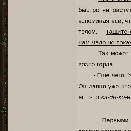
быстро не расту
вспоминая все, ч
телом. –
Тащите е
нам мало не пока
-
Так может,
возле горла.
-
Еще чего! 
Он давно уже что
его это
«э-да-ко-е
… Первыми 