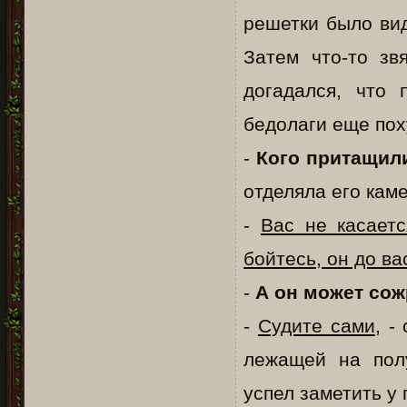
решетки было вид
Затем что-то зв
догадался, что 
бедолаги еще поху
-
Кого притащил
отделяла его кам
-
Вас не касаетс
бойтесь, он до ва
-
А он может сож
-
Судите сами
, -
лежащей на пол
успел заметить у 