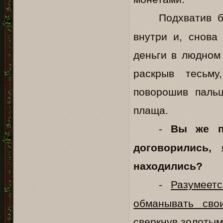
Подхватив б
внутри и, снова
деньги в людном 
раскрыв тесьму
поворошив пальц
плаща.
-
Вы же п
договорились
находились?
-
Разумеет
обманывать сво
сверкнув золотым