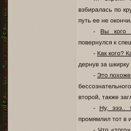
взбиралась по кр
путь ее не окончи
-
Вы кого 
повернулся к спе
-
Как кого? 
дернув за шкирку 
-
Это похоже
бессознательног
второй, также за
-
Ну, эээ..
промямлил тот в 
-
Что «того»