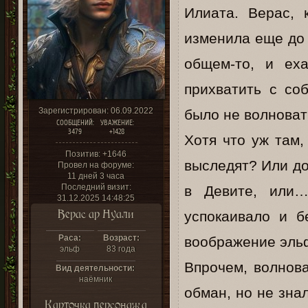
Илиата. Верас, 
изменила еще до 
общем-то, и ех
прихватить с со
Зарегистрирован
: 06.09.2022
было не волнова
СООБЩЕНИЙ:
УВАЖЕНИЕ:
3479
+1428
Хотя что уж там,
Позитив:
+1646
выследят? Или до
Провел на форуме:
11 дней 3 часа
Последний визит:
в Девите, или
31.12.2025 14:48:25
Верас ар Нуали
успокаивало и б
Раса:
Возраст:
воображение эль
эльф
83 года
Впрочем, волнова
Вид деятельности:
наёмник
обман, но не знал
Карточка персонажа