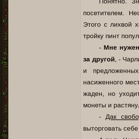
Понятно. З
посетителем. Нес
Этого с лихвой 
тройку пинт попул
-
Мне нужен
за другой
, - Чар
и предложенных
насиженного мест
жаден, но уходи
монеты и растяну
-
Дак свобо
выторговать себе