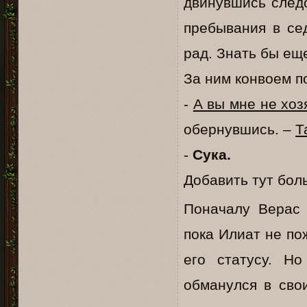
двинувшись следо
пребывания в се
рад. Знать бы еще
За ним конвоем п
-
А вы мне не хоз
обернувшись. –
Т
-
Сука.
Добавить тут бол
Поначалу Верас 
пока Илиат не по
его статусу. Но
обманулся в сво