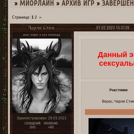
»
МИОРЛАЙН
»
­АРХИВ ИГР
»
ЗАВЕРШЕ
Страница:
1
2
»
01.02.2023 15:37:26
Чарли Стим
ВРАГ НЕБЕС И ЗЛО ПРИРОДЫ
Данный э
сексуаль
Участники
Верас, Чарли Сти
Зарегистрирован
: 29.03.2021
СООБЩЕНИЙ:
УВАЖЕНИЕ:
2083
+810