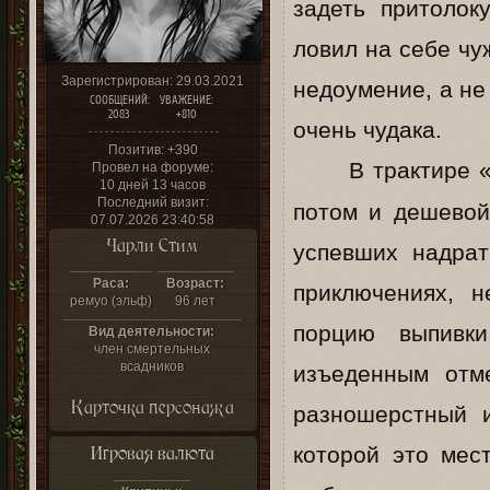
задеть притолок
ловил на себе чу
Зарегистрирован
: 29.03.2021
недоумение, а не 
СООБЩЕНИЙ:
УВАЖЕНИЕ:
2083
+810
очень чудака.
Позитив:
+390
В трактире 
Провел на форуме:
10 дней 13 часов
Последний визит:
потом и дешевой
07.07.2026 23:40:58
Чарли Стим
успевших надрат
Раса:
Возраст:
приключениях, 
ремуо (эльф)
96 лет
порцию выпивки
Вид деятельности:
член смертельных
всадников
изъеденным отм
Карточка персонажа
разношерстный 
Игровая валюта
которой это мес