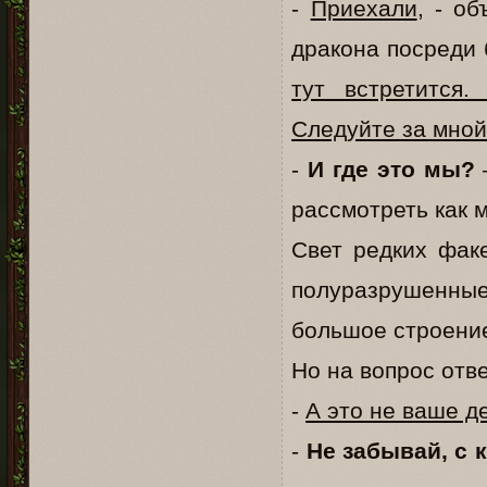
-
Приехали
, - о
дракона посреди 
тут встретится
Следуйте за мной
-
И где это мы?
–
рассмотреть как 
Свет редких фак
полуразрушенны
большое строение
Но на вопрос отв
-
А это не ваше 
-
Не забывай, с 