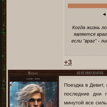
◂
Когда жизнь л
является вра
если "враг" - л
+3
02.02.2023 22:07:55
Верас
САЛЮТ, ВЕРА
Поездка в Девит,
последние дни 
минутой все силь