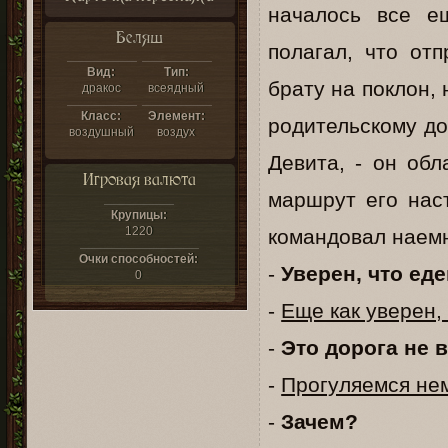
началось все е
Беляш
полагал, что от
Вид:
Тип:
брату на поклон, 
дракос
всеядный
Класс:
Элемент:
родительскому до
воздушный
воздух
Девита, - он обл
Игровая валюта
маршрут его нас
Крупицы:
1220
командовал наем
Очки способностей:
-
Уверен, что ед
0
-
Еще как уверен,
-
Это дорога не 
-
Прогуляемся не
-
Зачем?