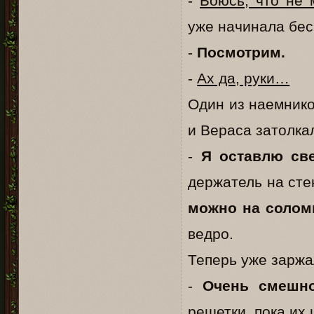
-
Боюсь, что не 
уже начинала бес
-
Посмотрим.
-
Ах да, руки…
Один из наемнико
и Вераса затолкал
-
Я оставлю све
держатель на сте
можно на соломк
ведро.
Теперь уже заржа
-
Очень смешн
решетки, пока их 