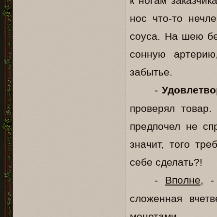
к ногам заказчик
нос что-то нечл
соуса. На шею бе
сонную артерию
забытье.
-
Удовлетв
проверял товар.
предпочел не сп
значит, того тр
себе сделать?!
-
Вполне
, 
сложенная вчет
монетами.