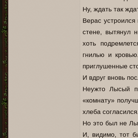
Ну, ждать так жда
Верас устроился 
стене, вытянул н
хоть подремлетс
гнилью и кровью
приглушенные с
И вдруг вновь по
Неужто Лысый п
«комнату» получш
хлеба согласился
Но это был не Лы
И, видимо, тот б