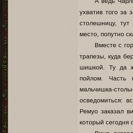
А ведь Чарл
ухватив того за 
столешницу, тут
место, попутно с
Вместе с го
трапезы, куда бе
шишкой. Ту да ж
пойлом. Часть 
мальчишка-столь
осведомиться: в
Ремуо заказал ви
который сегодня 