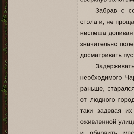
Забрав с со
стола и, не прощ
неспеша допивая 
значительно поле
досматривать пус
Задерживат
необходимого Чар
раньше, старался
от людного горо
таки задевая их
оживленной улицы
и обновить ма