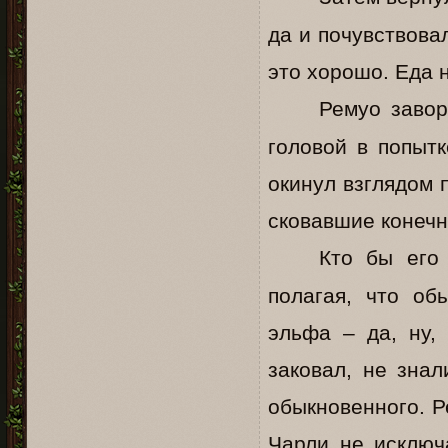
да и почувствова
это хорошо. Еда 
Ремуо завор
головой в попыт
окинул взглядом 
сковавшие конечн
Кто бы его
полагая, что об
эльфа – да, ну,
заковал, не знал
обыкновенного. Р
Чарли не исключ