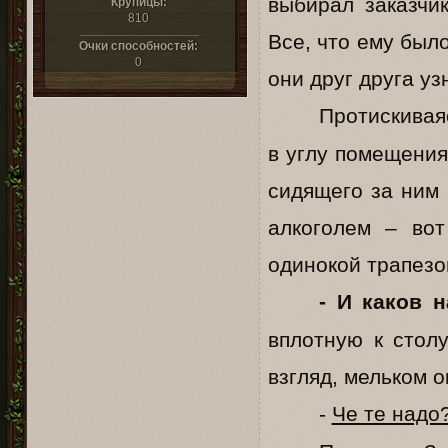
выбирал заказчик
Крупицы:
810
Все, что ему было
Очки способностей:
0
они друг друга уз
Протискивая
в углу помещения
сидящего за ним 
алкоголем – вот
одинокой трапезо
- И каков 
вплотную к стол
взгляд, мельком о
-
Че те надо?