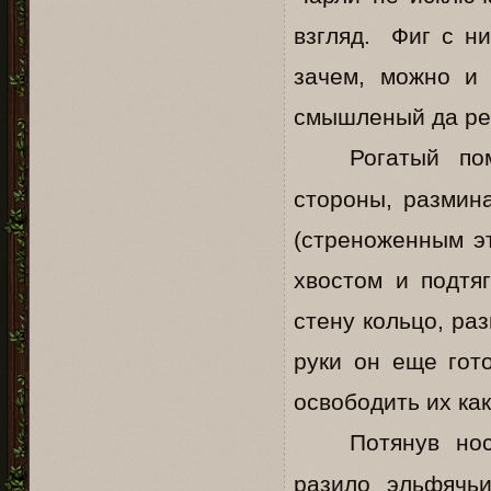
взгляд. Фиг с ни
зачем, можно и 
смышленый да реш
Рогатый по
стороны, размин
(стреноженным эт
хвостом и подтя
стену кольцо, ра
руки он еще гот
освободить их ка
Потянув но
разило эльфячь