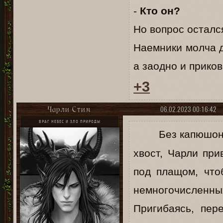
-
Кто он?
Но вопрос остался
Наемники молча д
а заодно и приков
+3
06.02.2023 00:16:42
Чарли Стим
ВРАГ НЕБЕС И ЗЛО ПРИРОДЫ
Без капюшон
хвост, Чарли пр
под плащом, что
немногочисленн
Пригибаясь, пер