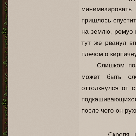
минимизировать
пришлось спустит
на землю, ремуо 
тут же рванул вп
плечом о кирпичн
Слишком по
может быть сл
оттолкнулся от 
подкашивающихся
после чего он ру
… Скрепя к