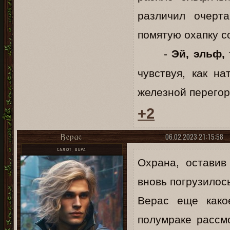
различил очерт
помятую охапку с
-
Эй, эльф,
чувствуя, как на
железной перегор
+2
06.02.2023 21:15:58
Верас
САЛЮТ, ВЕРА
Охрана, оставив
вновь погрузилос
Верас еще како
полумраке рассмо