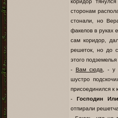
коридор тянулся
сторонам распола
стонали, но Вер
факелов в руках 
сам коридор, да
решеток, но до 
этого подземелья
-
Вам сюда
, - у
шустро подскочи
присоединился к к
-
Господин Или
отпирали решетча