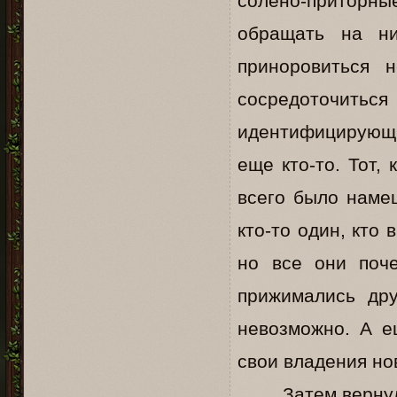
солено-приторн
обращать на н
приноровиться 
сосредоточит
идентифицирующи
еще кто-то. Тот,
всего было наме
кто-то один, кто 
но все они поч
прижимались дру
невозможно. А е
свои владения нов
Затем вернул