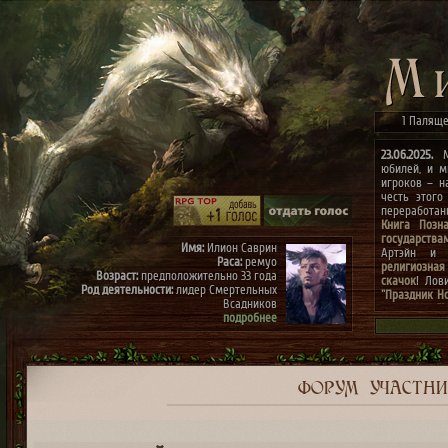
1 Паляще
23.06.2025.
Ми
юбилей, и м
игроков – н
честь этого
переработа
Книга Позн
государства
Имя:
Илион Саврин
Артэйн и г
Раса:
ремуо
религиозная
Возраст:
предположительно 33 года
скачок
! Лов
Род деятельности:
лидер Смертельных
"Праздник Н
Всадников
конкурсах
"
подробнее
архиве"
(до 0
к празднику
Имя:
Тэрис
Раса:
ремуо
Возраст:
предположительно 30 лет
Род деятельности:
член Смертельных
ФОРУМ
УЧАСТН
Всадников, правая рука Илиона
подробнее